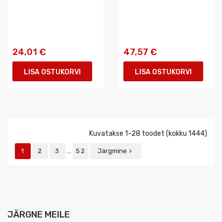
24,01 €
47,57 €
LISA OSTUKORVI
LISA OSTUKORVI
Kuvatakse 1–28 toodet (kokku 1444)
…
1
2
3
52
Järgmine

JÄRGNE MEILE