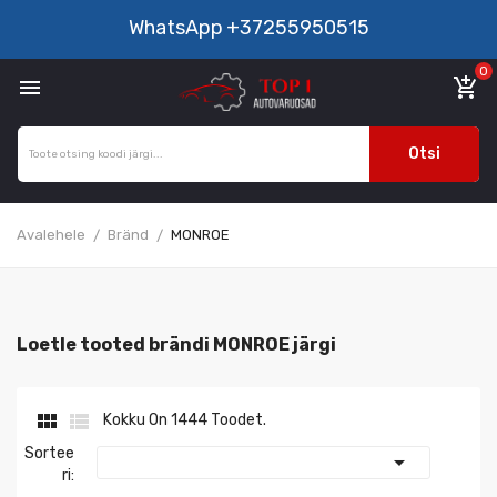
WhatsApp
+37255950515
0

add_shopping_cart
Otsi
Avalehele
Bränd
MONROE
Loetle tooted brändi MONROE järgi


Kokku On 1444 Toodet.
Sortee

Ri: