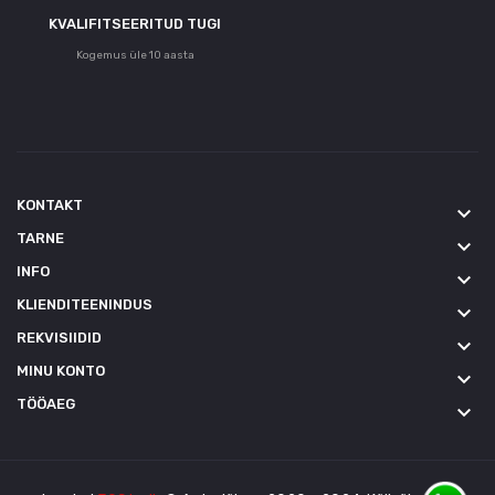
KVALIFITSEERITUD TUGI
Kogemus üle 10 aasta
KONTAKT
keyboard_arrow_down
TARNE
keyboard_arrow_down
INFO
keyboard_arrow_down
KLIENDITEENINDUS
keyboard_arrow_down
REKVISIIDID
keyboard_arrow_down
MINU KONTO
keyboard_arrow_down
TÖÖAEG
keyboard_arrow_down