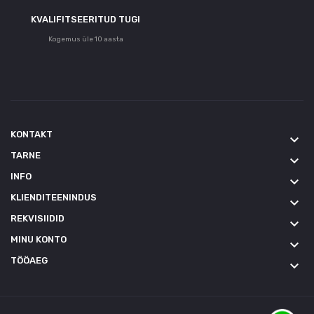
KVALIFITSEERITUD TUGI
Kogemus üle 10 aasta
KONTAKT
keyboard_arrow_down
TARNE
keyboard_arrow_down
INFO
keyboard_arrow_down
KLIENDITEENINDUS
keyboard_arrow_down
REKVISIIDID
keyboard_arrow_down
MINU KONTO
keyboard_arrow_down
TÖÖAEG
keyboard_arrow_down