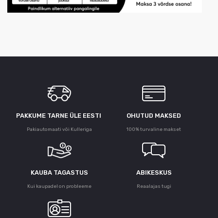
PAKKUME TARNE ÜLE ЕESTI
OHUTUD MAKSED
Pakiautomaati või Kulleriga
100% turvaline makset
KAUBA TAGASTUS
ABIKESKUS
Kui kaupadel on probleeme
Reaalajas tugi