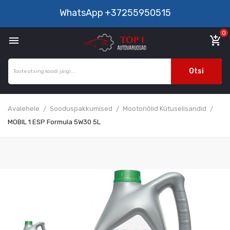
WhatsApp
+37255950515
0

add_shopping_cart
Otsi
Avalehele
Sooduspakkumised
Mootoriõlid Kütuselisandid
MOBIL 1 ESP Formula 5W30 5L