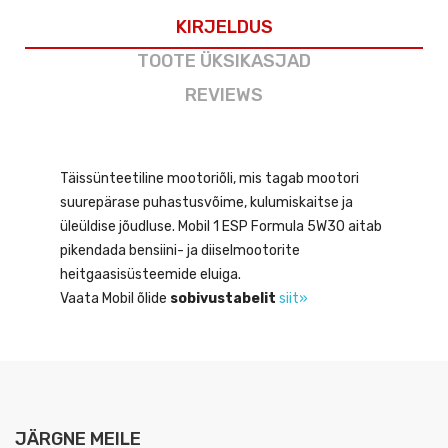
KIRJELDUS
TOOTE ÜKSIKASJAD
REVIEWS
Täissünteetiline mootoriõli, mis tagab mootori
suurepärase puhastusvõime, kulumiskaitse ja
üleüldise jõudluse. Mobil 1 ESP Formula 5W30 aitab
pikendada bensiini- ja diiselmootorite
heitgaasisüsteemide eluiga.
Vaata Mobil õlide
sobivustabelit
siit»
JÄRGNE MEILE