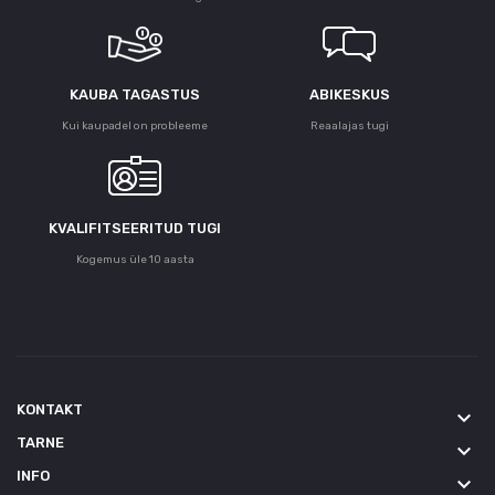
KAUBA TAGASTUS
ABIKESKUS
Kui kaupadel on probleeme
Reaalajas tugi
KVALIFITSEERITUD TUGI
Kogemus üle 10 aasta
KONTAKT
keyboard_arrow_down
TARNE
keyboard_arrow_down
INFO
keyboard_arrow_down