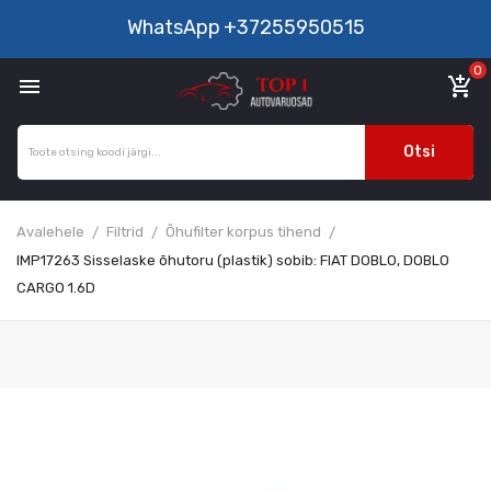
WhatsApp
+37255950515
0

add_shopping_cart
Otsi
Avalehele
Filtrid
Õhufilter korpus tihend
IMP17263 Sisselaske õhutoru (plastik) sobib: FIAT DOBLO, DOBLO
CARGO 1.6D