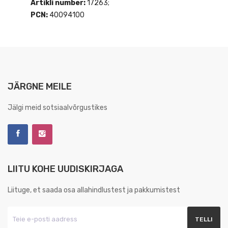
Artikli number:
17263;
PCN:
40094100
JÄRGNE MEILE
Jälgi meid sotsiaalvõrgustikes
LIITU KOHE UUDISKIRJAGA
Liituge, et saada osa allahindlustest ja pakkumistest