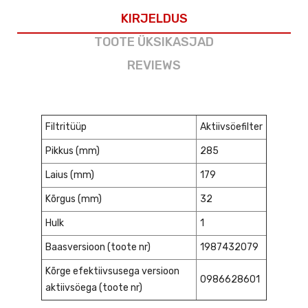
KIRJELDUS
TOOTE ÜKSIKASJAD
REVIEWS
Filtritüüp
Aktiivsöefilter
Pikkus (mm)
285
Laius (mm)
179
Kõrgus (mm)
32
Hulk
1
Baasversioon (toote nr)
1987432079
Kõrge efektiivsusega versioon
0986628601
aktiivsöega (toote nr)