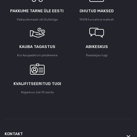
PAKKUME TARNE ÜLE ЕESTI
OHUTUD MAKSED
Pakiautomaati või Kulleriga
100% turvaline makset
KAUBA TAGASTUS
ABIKESKUS
Kui kaupadel on probleeme
Reaalajas tugi
KVALIFITSEERITUD TUGI
Kogemus üle 10 aasta
KONTAKT
keyboard_arrow_down