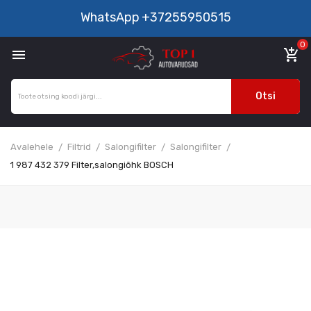
WhatsApp
+37255950515
0

add_shopping_cart
Otsi
Avalehele
Filtrid
Salongifilter
Salongifilter
1 987 432 379 Filter,salongiõhk BOSCH