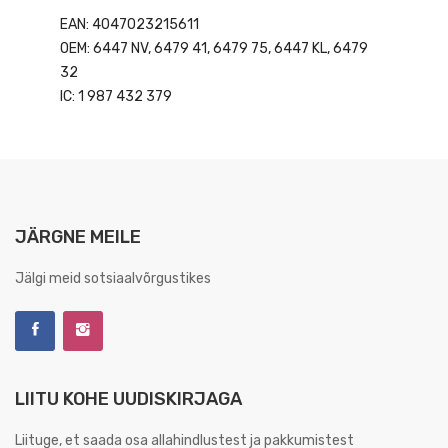
EAN: 4047023215611
OEM: 6447 NV, 6479 41, 6479 75, 6447 KL, 6479
32
IC: 1 987 432 379
JÄRGNE MEILE
Jälgi meid sotsiaalvõrgustikes
LIITU KOHE UUDISKIRJAGA
Liituge, et saada osa allahindlustest ja pakkumistest