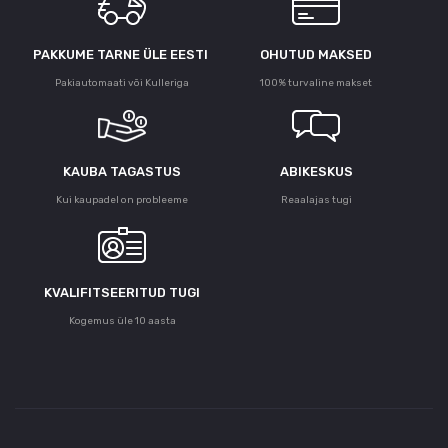
PAKKUME TARNE ÜLE ЕESTI
OHUTUD MAKSED
Pakiautomaati või Kulleriga
100% turvaline makset
KAUBA TAGASTUS
ABIKESKUS
Kui kaupadel on probleeme
Reaalajas tugi
KVALIFITSEERITUD TUGI
Kogemus üle 10 aasta