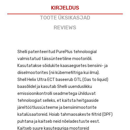
KIRJELDUS
TOOTE ÜKSIKASJAD
REVIEWS
Shelli patenteeritud PurePlus tehnoloogial
valmistatud täissünteetiline mootoriõli.
Kasutatakse sõidukite kaasaegsetes bensiini- ja
diiselmootorites (nii kübemefiltriga kui ilma).
Shell Helix Ultra ECT baseerub GTL (Gas to liquid)
baasõlidel ja kasutab Shelli uuenduslikku
emissioonikontrolli seadmetega ühilduvat
tehnoloogiat selleks, et kaitsta heitgaaside
järeltöötlussüsteeme ja bensiinimootorite
katalüsaatoreid. Hoiab tahmaosakeste filtrid (DPF)
puhtana ja kaitseb neid nõeladestuste eest.
Kaitseb suure kasuteguriga mootoreid