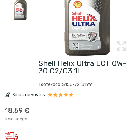
Shell Helix Ultra ECT 0W-
30 C2/C3 1L
Tootekood: S150-7210199
Kirjuta arvustus
18,59 €
Maksudega