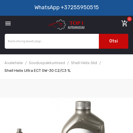
WhatsApp
+37255950515
0

add_shopping_cart
Otsi
Avalehele
Sooduspakkumised
Shell Helix õlid
Shell Helix Ultra ECT 0W-30 C2/C3 1L