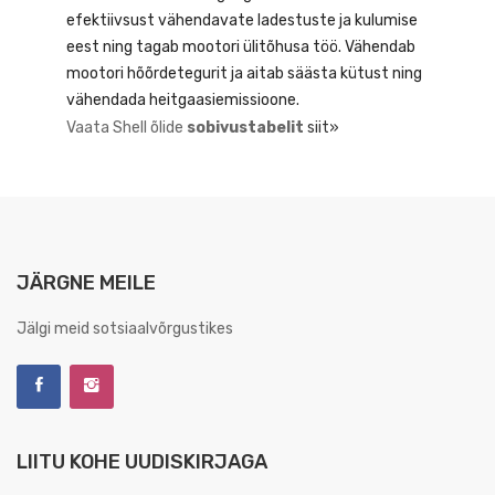
efektiivsust vähendavate ladestuste ja kulumise
eest ning tagab mootori ülitõhusa töö. Vähendab
mootori hõõrdetegurit ja aitab säästa kütust ning
vähendada heitgaasiemissioone.
Vaata Shell õlide
sobivustabelit
siit»
JÄRGNE MEILE
Jälgi meid sotsiaalvõrgustikes
LIITU KOHE UUDISKIRJAGA