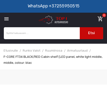
WhatsApp
+37255950515
0

add_shopping_cart
Etsi
Etusivulle
Runko Valot
Ruumiinosa
Armatuurlaud
F-CORE FT34 BLACK/RED Cabin shelf (LED panel, white light middle,
middle, colour: blac