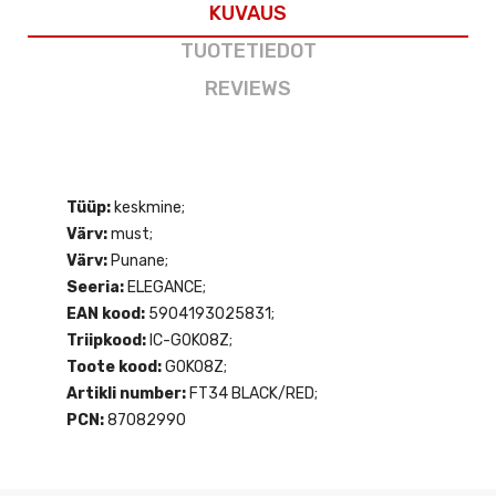
KUVAUS
TUOTETIEDOT
REVIEWS
Tüüp:
keskmine;
Värv:
must;
Värv:
Punane;
Seeria:
ELEGANCE;
EAN kood:
5904193025831;
Triipkood:
IC-G0KO8Z;
Toote kood:
G0KO8Z;
Artikli number:
FT34 BLACK/RED;
PCN:
87082990