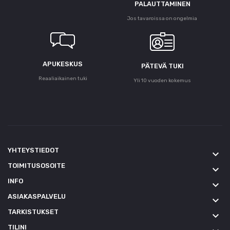
PALAUTTAMINEN
Jos tavaroissa on ongelmia
APUKESKUS
PÄTEVÄ TUKI
Reaaliaikainen tuki
Yli 10 vuoden kokemus
YHTEYSTIEDOT
keyboard_arrow_down
TOIMITUSOSOITE
keyboard_arrow_down
INFO
keyboard_arrow_down
ASIAKASPALVELU
keyboard_arrow_down
TARKISTUKSET
keyboard_arrow_down
TILINI