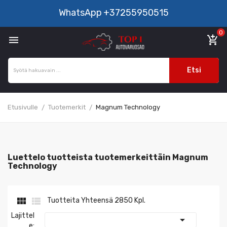
WhatsApp
+37255950515
0

add_shopping_cart
Etsi
Etusivulle
Tuotemerkit
Magnum Technology
Luettelo tuotteista tuotemerkeittäin Magnum
Technology


Tuotteita Yhteensä 2850 Kpl.
Lajittel

E: