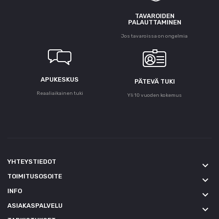
TAVAROIDEN
PALAUTTAMINEN
Jos tavaroissa on ongelmia
APUKESKUS
PÄTEVÄ TUKI
Reaaliaikainen tuki
Yli 10 vuoden kokemus
YHTEYSTIEDOT
keyboard_arrow_down
TOIMITUSOSOITE
keyboard_arrow_down
INFO
keyboard_arrow_down
ASIAKASPALVELU
keyboard_arrow_down