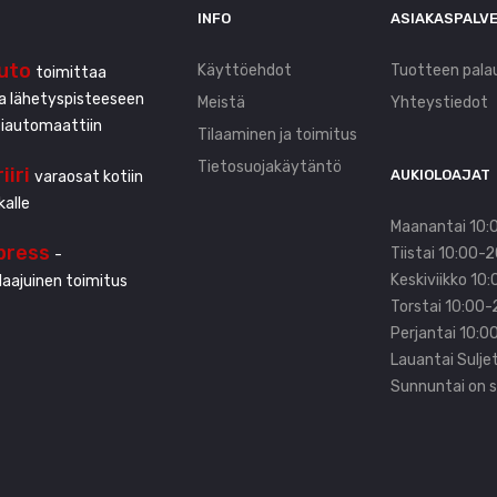
INFO
ASIAKASPALV
uto
Käyttöehdot
Tuotteen pala
toimittaa
ta lähetyspisteeseen
Meistä
Yhteystiedot
tiautomaattiin
Tilaaminen ja toimitus
Tietosuojakäytäntö
iiri
AUKIOLOAJAT
varaosat kotiin
kalle
Maanantai 10:
press
Tiistai 10:00-
-
Keskiviikko 10
aajuinen toimitus
Torstai 10:00-
Perjantai 10:0
Lauantai Sulje
Sunnuntai on s