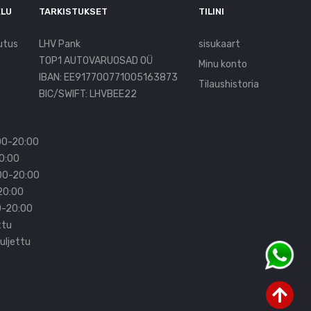
ELU
TARKISTUKSET
TILINI
utus
LHV Pank
sisukaart
TOP1 AUTOVARUOSAD OÜ
Minu konto
IBAN: EE917700771005163873
Tilaushistoria
BIC/SWIFT: LHVBEE22
00-20:00
20:00
:00-20:00
20:00
0-20:00
ttu
uljettu