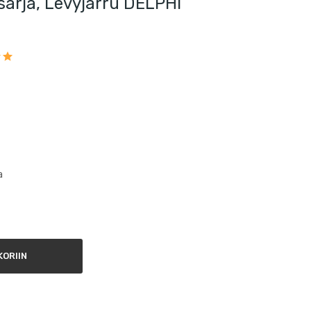
arja, Levyjarru DELPHI
a
ORIIN