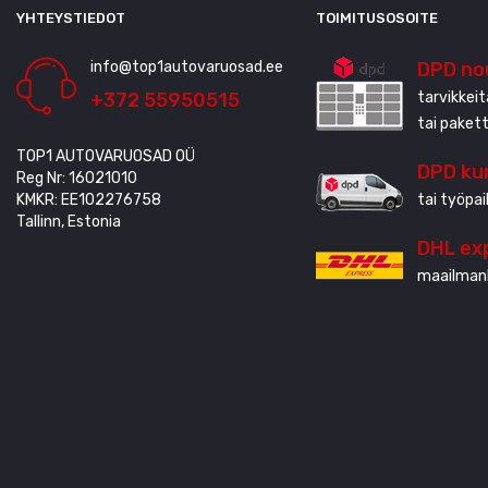
YHTEYSTIEDOT
TOIMITUSOSOITE
info@top1autovaruosad.ee
DPD no
+372 55950515
tarvikkei
tai paket
TOP1 AUTOVARUOSAD OÜ
DPD kur
Reg Nr: 16021010
KMKR: EE102276758
tai työpai
Tallinn, Estonia
DHL ex
maailmanl