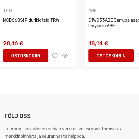
TRW
ABE
MCB668SI Piduriklotsid TRW
C1W033ABE Jarrupalasar
levyjarru ABE
28,16 €
18,14 €
OSTOSKORIIN
OSTOSKORIIN
FÖLJ OSS
Teemme sosiaalisen median verkkosivujesi yhdistämisestä,
markkinoinnista ja seurannasta helppoa.