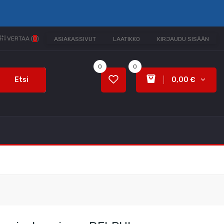
VERTAA (
0
)
ASIAKASSIVUT
LAATIKKO
KIRJAUDU SISÄÄN
0
0
Etsi
0,00 €