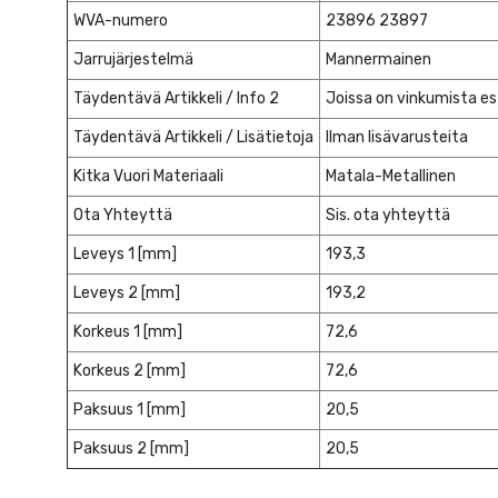
WVA-numero
23896 23897
Jarrujärjestelmä
Mannermainen
Täydentävä Artikkeli / Info 2
Joissa on vinkumista es
Täydentävä Artikkeli / Lisätietoja
Ilman lisävarusteita
Kitka Vuori Materiaali
Matala-Metallinen
Ota Yhteyttä
Sis. ota yhteyttä
Leveys 1 [mm]
193,3
Leveys 2 [mm]
193,2
Korkeus 1 [mm]
72,6
Korkeus 2 [mm]
72,6
Paksuus 1 [mm]
20,5
Paksuus 2 [mm]
20,5