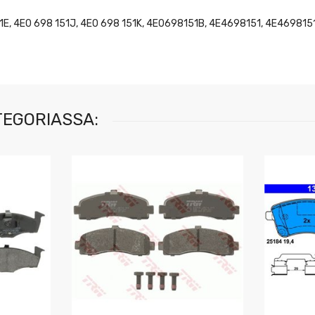
51E, 4E0 698 151J, 4E0 698 151K, 4E0698151B, 4E4698151, 4E469815
TEGORIASSA: