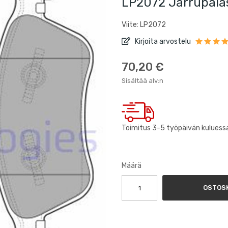
LP2072 Jarrupalas
Viite: LP2072
Kirjoita arvostelu
70,20 €
Sisältää alv:n
Toimitus 3-5 työpäivän kuluess
Määrä
OSTOSK