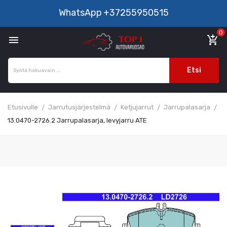
WhatsApp
+37255950515
0

add_shopping_cart
Etsi
Etusivulle
Jarrutusjärjestelmä
Ketjujarrut
Jarrupalasarja
13.0470-2726.2 Jarrupalasarja, levyjarru ATE