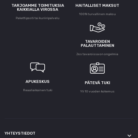
TARJOAMME TOIMITUKSIA
HAITALLISET MAKSUT
KAIKKIALLA VIROSSA
100% turvallinen maksu
Pakettiposti tai kuriiripalvelu
TAVAROIDEN
PALAUTTAMINEN
Jos tavaroissa on ongelmia
APUKESKUS
PÄTEVÄ TUKI
Reaaliaikainen tuki
Yli 10 vuoden kokemus
YHTEYSTIEDOT
keyboard_arrow_down