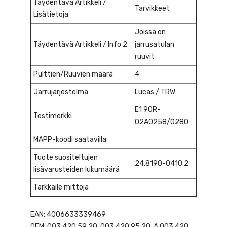
Täydentävä Artikkeli /
Tarvikkeet
Lisätietoja
Joissa on
Täydentävä Artikkeli / Info 2
jarrusatulan
ruuvit
Pulttien/Ruuvien määrä
4
Jarrujärjestelmä
Lucas / TRW
E1 90R-
Testimerkki
02A0258/0280
MAPP-koodi saatavilla
Tuote suositeltujen
24.8190-0410.2
lisävarusteiden lukumäärä
Tarkkaile mittoja
EAN: 4006633339469
OEM: 003 420 59 20, 003 420 95 20, A 003 420