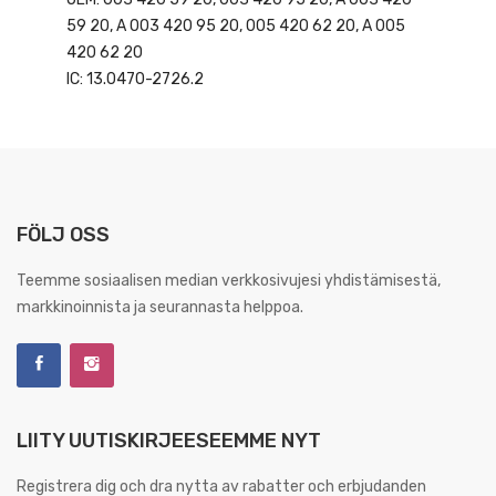
59 20, A 003 420 95 20, 005 420 62 20, A 005
420 62 20
IC: 13.0470-2726.2
FÖLJ OSS
Teemme sosiaalisen median verkkosivujesi yhdistämisestä,
markkinoinnista ja seurannasta helppoa.
LIITY UUTISKIRJEESEEMME NYT
Registrera dig och dra nytta av rabatter och erbjudanden