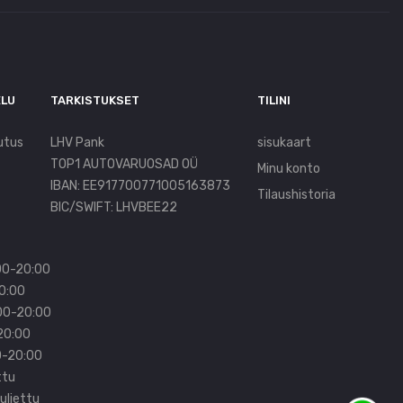
ELU
TARKISTUKSET
TILINI
utus
LHV Pank
sisukaart
TOP1 AUTOVARUOSAD OÜ
Minu konto
IBAN: EE917700771005163873
Tilaushistoria
BIC/SWIFT: LHVBEE22
00-20:00
20:00
:00-20:00
20:00
0-20:00
ttu
uljettu