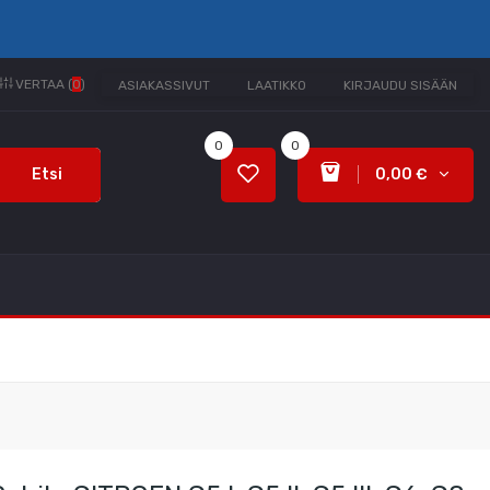
VERTAA (
0
)
ASIAKASSIVUT
LAATIKKO
KIRJAUDU SISÄÄN
0
0
Etsi
0,00 €