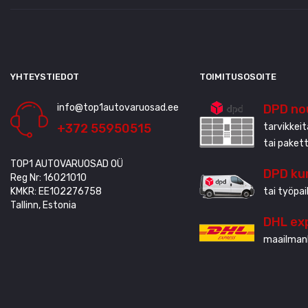
YHTEYSTIEDOT
TOIMITUSOSOITE
info@top1autovaruosad.ee
DPD no
+372 55950515
tarvikkei
tai paket
TOP1 AUTOVARUOSAD OÜ
DPD kur
Reg Nr: 16021010
KMKR: EE102276758
tai työpai
Tallinn, Estonia
DHL ex
maailmanl