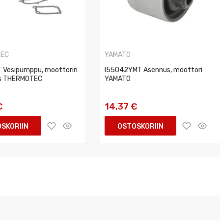
TEC
YAMATO
 Vesipumppu, moottorin
I55042YMT Asennus, moottori
ys THERMOTEC
YAMATO
€
14,37 €
SKORIIN
OSTOSKORIIN