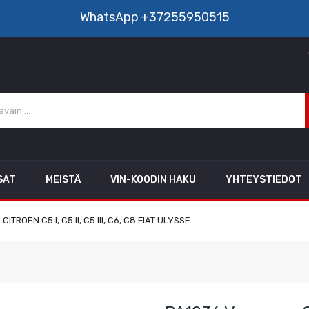
WhatsApp
+37255950515
SAT
MEISTÄ
VIN-KOODIN HAKU
YHTEYSTIEDOT
ITROEN C5 I, C5 II, C5 III, C6, C8 FIAT ULYSSE