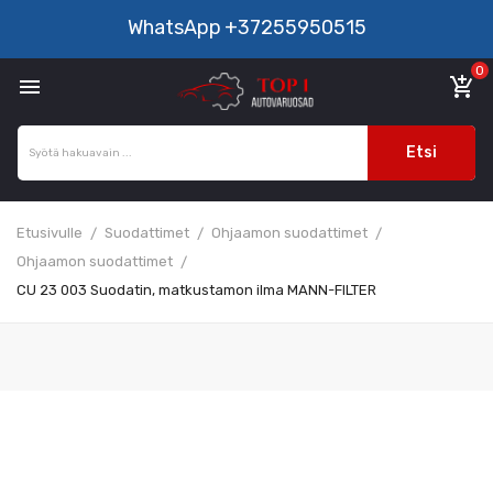
WhatsApp
+37255950515
0

add_shopping_cart
Etsi
Etusivulle
Suodattimet
Ohjaamon suodattimet
Ohjaamon suodattimet
CU 23 003 Suodatin, matkustamon ilma MANN-FILTER