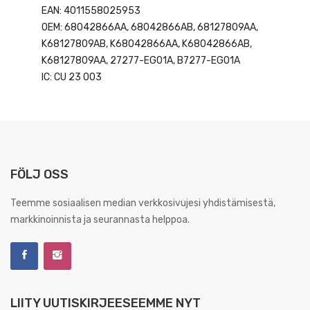
EAN: 4011558025953
OEM: 68042866AA, 68042866AB, 68127809AA,
K68127809AB, K68042866AA, K68042866AB,
K68127809AA, 27277-EG01A, B7277-EG01A
IC: CU 23 003
FÖLJ OSS
Teemme sosiaalisen median verkkosivujesi yhdistämisestä,
markkinoinnista ja seurannasta helppoa.
LIITY UUTISKIRJEESEEMME NYT