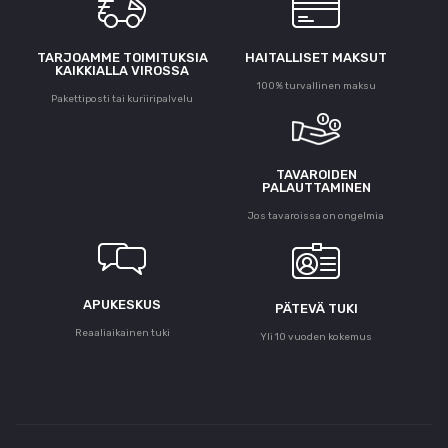
TARJOAMME TOIMITUKSIA
HAITALLISET MAKSUT
KAIKKIALLA VIROSSA
100% turvallinen maksu
Pakettiposti tai kuriiripalvelu
TAVAROIDEN
PALAUTTAMINEN
Jos tavaroissa on ongelmia
APUKESKUS
PÄTEVÄ TUKI
Reaaliaikainen tuki
Yli 10 vuoden kokemus