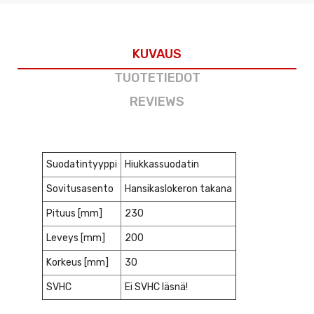
KUVAUS
TUOTETIEDOT
REVIEWS
Suodatintyyppi
Hiukkassuodatin
Sovitusasento
Hansikaslokeron takana
Pituus [mm]
230
Leveys [mm]
200
Korkeus [mm]
30
SVHC
Ei SVHC läsnä!