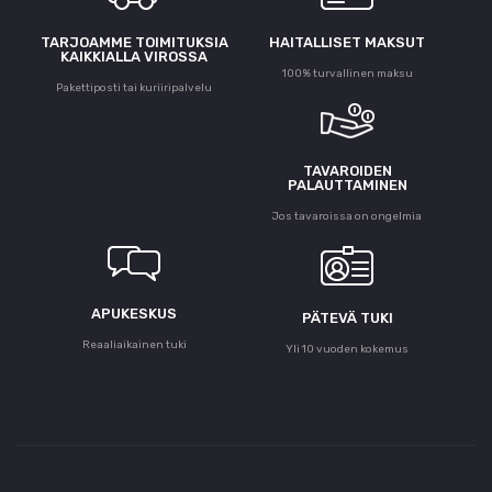
TARJOAMME TOIMITUKSIA
HAITALLISET MAKSUT
KAIKKIALLA VIROSSA
100% turvallinen maksu
Pakettiposti tai kuriiripalvelu
TAVAROIDEN
PALAUTTAMINEN
Jos tavaroissa on ongelmia
APUKESKUS
PÄTEVÄ TUKI
Reaaliaikainen tuki
Yli 10 vuoden kokemus