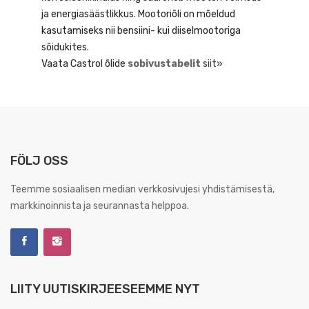
ja energiasäästlikkus. Mootoriõli on mõeldud
kasutamiseks nii bensiini- kui diiselmootoriga
sõidukites.
Vaata Castrol õlide
sobivustabelit
siit»
FÖLJ OSS
Teemme sosiaalisen median verkkosivujesi yhdistämisestä,
markkinoinnista ja seurannasta helppoa.
LIITY UUTISKIRJEESEEMME NYT