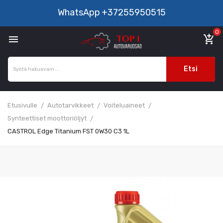
WhatsApp
+37255950515
0

add_shopping_cart
Etsi
Etusivulle
Autotarvikkeet
Voiteluaineet
Synteettiset moottoriöljyt
CASTROL Edge Titanium FST 0W30 C3 1L