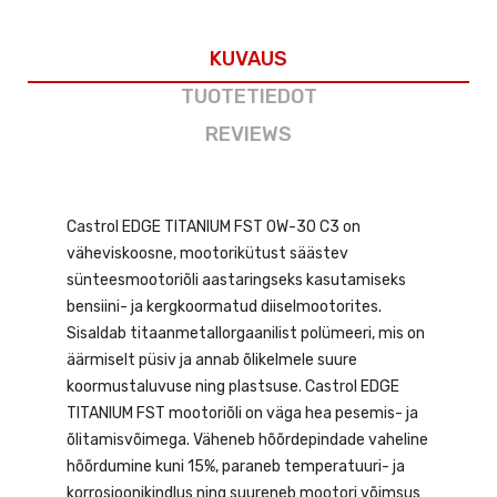
KUVAUS
TUOTETIEDOT
REVIEWS
Castrol EDGE TITANIUM FST 0W-30 C3 on
väheviskoosne, mootorikütust säästev
sünteesmootoriõli aastaringseks kasutamiseks
bensiini- ja kergkoormatud diiselmootorites.
Sisaldab titaanmetallorgaanilist polümeeri, mis on
äärmiselt püsiv ja annab õlikelmele suure
koormustaluvuse ning plastsuse. Castrol EDGE
TITANIUM FST mootoriõli on väga hea pesemis- ja
õlitamisvõimega. Väheneb hõõrdepindade vaheline
hõõrdumine kuni 15%, paraneb temperatuuri- ja
korrosioonikindlus ning suureneb mootori võimsus