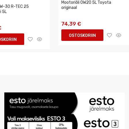
Mootoriõli 0W20 5L Toyota
5W-30 R-TEC 25
originaal
i 5L
74,39 €
€
OSTOSKORIIN
SKORIIN