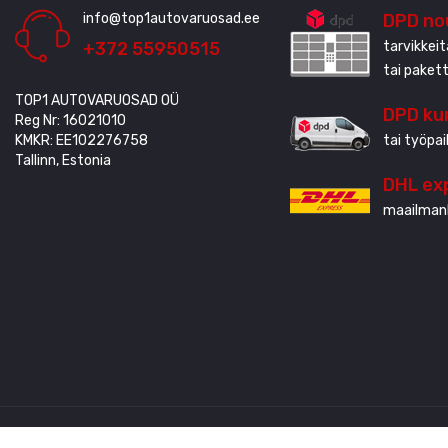
info@top1autovaruosad.ee
DPD no
+372 55950515
tarvikkei
tai paket
TOP1 AUTOVARUOSAD OÜ
DPD kur
Reg Nr: 16021010
KMKR: EE102276758
tai työpai
Tallinn, Estonia
DHL ex
maailmanl
Luonut
3QStudio
© Autoriõigus 2020 - 2024. Kaikki oikeudet pidät