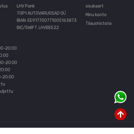
utus
LHV Pank
sisukaart
TOP1 AUTOVARUOSAD OÜ
Minu konto
IBAN: EE917700771005163873
Tilaushistoria
BIC/SWIFT: LHVBEE22
00-20:00
20:00
:00-20:00
20:00
0-20:00
ttu
uljettu