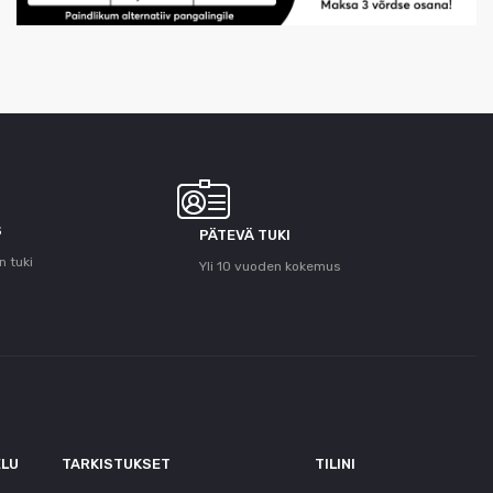
S
PÄTEVÄ TUKI
n tuki
Yli 10 vuoden kokemus
ELU
TARKISTUKSET
TILINI