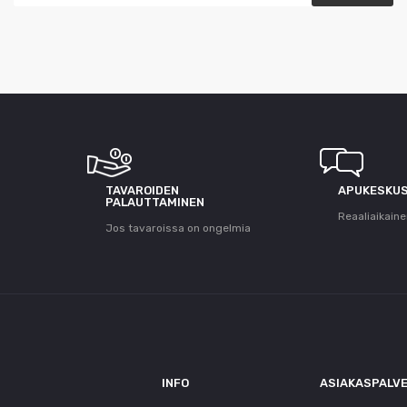
T
TAVAROIDEN
APUKESKU
PALAUTTAMINEN
Reaaliaikaine
Jos tavaroissa on ongelmia
INFO
ASIAKASPALV