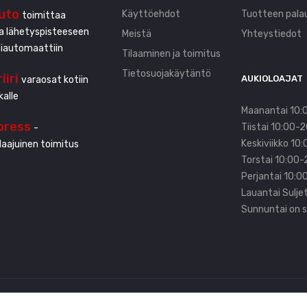
uto
Käyttöehdot
Tuotteen pala
toimittaa
ta lähetyspisteeseen
Meistä
Yhteystiedot
tiautomaattiin
Tilaaminen ja toimitus
Tietosuojakäytäntö
iiri
AUKIOLOAJAT
varaosat kotiin
kalle
Maanantai 10:
press
Tiistai 10:00-
-
Keskiviikko 10
aajuinen toimitus
Torstai 10:00-
Perjantai 10:0
Lauantai Sulje
Sunnuntai on s
etään