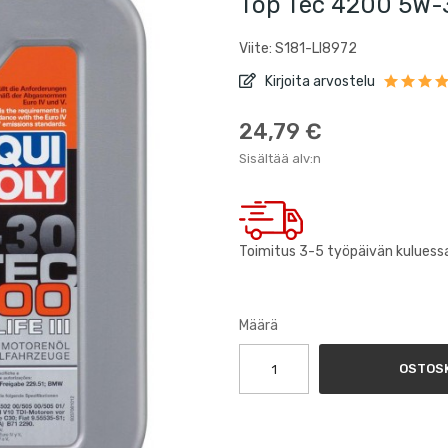
Top Tec 4200 5W-3
Viite: S181-LI8972
Kirjoita arvostelu
24,79 €
Sisältää alv:n
Toimitus 3-5 työpäivän kuluess
Määrä
OSTOSK