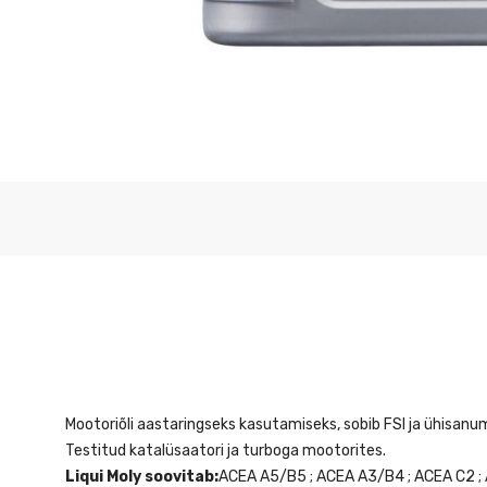
Mootoriõli aastaringseks kasutamiseks, sobib FSI ja ühisanum
Testitud katalüsaatori ja turboga mootorites.
Liqui Moly soovitab:
ACEA A5/B5 ; ACEA A3/B4 ; ACEA C2 ; A