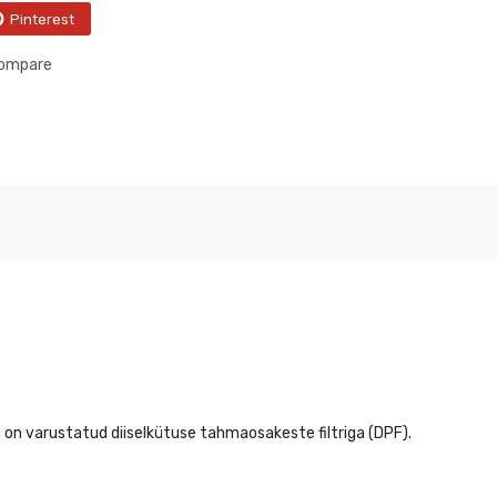
Pinterest
compare
s on varustatud diiselkütuse tahmaosakeste filtriga (DPF).