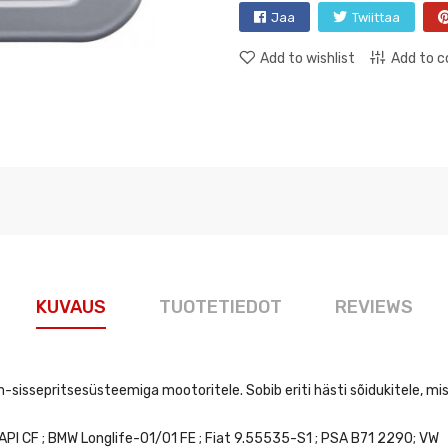
Jaa
Twiittaa
Add to wishlist
Add to 
KUVAUS
TUOTETIEDOT
REVIEWS
-sissepritsesüsteemiga mootoritele. Sobib eriti hästi sõidukitele, mi
PI CF ; BMW Longlife-01/01 FE ; Fiat 9.55535-S1 ; PSA B71 2290; VW