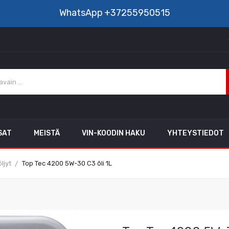
WhatsApp
+37255950515
SAT
MEISTÄ
VIN-KOODIN HAKU
YHTEYSTIEDOT
ljyt
Top Tec 4200 5W-30 C3 õli 1L