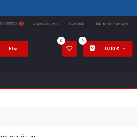
VERTAA (
0
)
ASIAKASSIVUT
LAATIKKO
KIRJAUDU SISÄÄN
0
0
Etsi
0,00 €