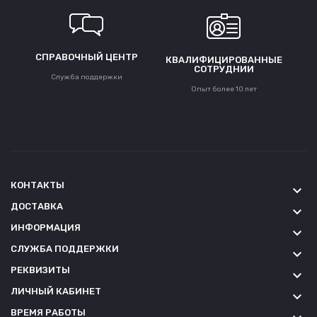
СПРАВОЧНЫЙ ЦЕНТР
КВАЛИФИЦИРОВАННЫЕ
СОТРУДНИИ
Служба поддержки
Опыт более 10 лет
КОНТАКТЫ
keyboard_arrow_down
ДОСТАВКА
keyboard_arrow_down
ИНФОРМАЦИЯ
keyboard_arrow_down
СЛУЖБА ПОДДЕРЖКИ
keyboard_arrow_down
РЕКВИЗИТЫ
keyboard_arrow_down
ЛИЧНЫЙ КАБИНЕТ
keyboard_arrow_down
ВРЕМЯ РАБОТЫ