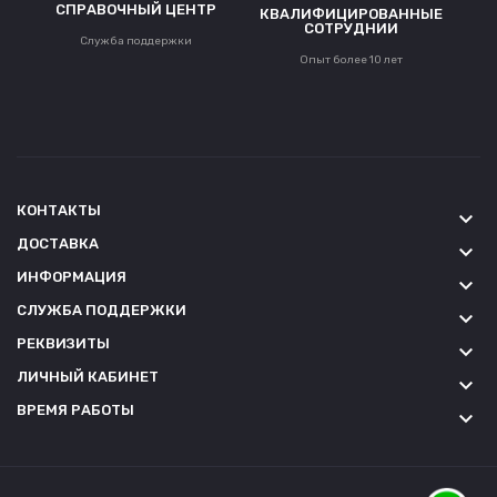
СПРАВОЧНЫЙ ЦЕНТР
КВАЛИФИЦИРОВАННЫЕ
СОТРУДНИИ
Служба поддержки
Опыт более 10 лет
КОНТАКТЫ
keyboard_arrow_down
ДОСТАВКА
keyboard_arrow_down
ИНФОРМАЦИЯ
keyboard_arrow_down
СЛУЖБА ПОДДЕРЖКИ
keyboard_arrow_down
РЕКВИЗИТЫ
keyboard_arrow_down
ЛИЧНЫЙ КАБИНЕТ
keyboard_arrow_down
ВРЕМЯ РАБОТЫ
keyboard_arrow_down