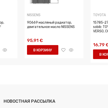
NISSENS
TOYOTA
ор,
90669 масляный радиатор,
15785-270
F
двигательное масло NISSENS
sobib: T
VERSO, C
95,91 €
16,79 
В КОРЗИНУ
В КО
НОВОСТНАЯ РАССЫЛКА