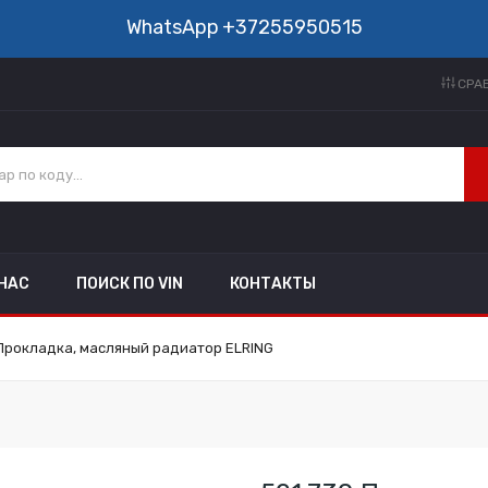
WhatsApp
+37255950515
СРАВ
 НАС
ПОИСК ПО VIN
КОНТАКТЫ
 Прокладка, масляный радиатор ELRING