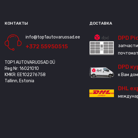
КОНТАКТЫ
ДОСТАВКА
info@top1autovaruosad.ee
DPD Pi
+372 55950515
запчасти
почтома
TOP1 AUTOVARUOSAD OÜ
DPD ку
Reg Nr: 16021010
KMKR: EE102276758
к Вам дом
Tallinn, Estonia
DHL ex
междунар