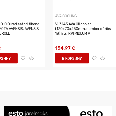
AVA COOLING
10 Õliradiaatori tihend
VL3143 AVA Oil cooler
OYOTA AVENSIS, AVENSIS
(120x70x250mm, number of ribs:
OROLL
18) fits: RVI MIDLUM V
€
154,97 €
РЗИНУ
В КОРЗИНУ