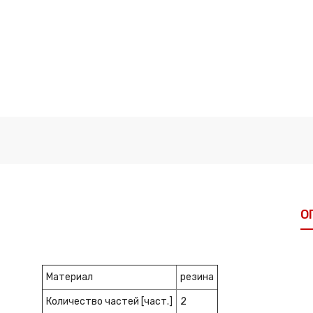
О
Материал
резина
Количество частей [част.]
2