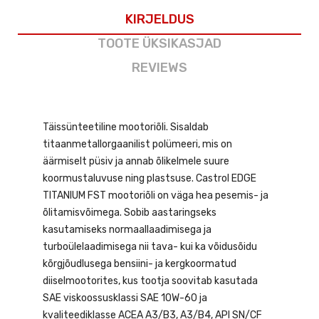
KIRJELDUS
TOOTE ÜKSIKASJAD
REVIEWS
Täissünteetiline mootoriõli. Sisaldab
titaanmetallorgaanilist polümeeri, mis on
äärmiselt püsiv ja annab õlikelmele suure
koormustaluvuse ning plastsuse. Castrol EDGE
TITANIUM FST mootoriõli on väga hea pesemis- ja
õlitamisvõimega. Sobib aastaringseks
kasutamiseks normaallaadimisega ja
turboülelaadimisega nii tava- kui ka võidusõidu
kõrgjõudlusega bensiini- ja kergkoormatud
diiselmootorites, kus tootja soovitab kasutada
SAE viskoossusklassi SAE 10W-60 ja
kvaliteediklasse ACEA A3/B3, A3/B4, API SN/CF