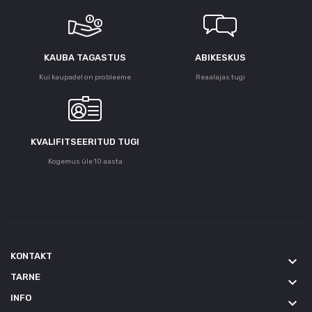
KAUBA TAGASTUS
ABIKESKUS
Kui kaupadel on probleeme
Reaalajas tugi
KVALIFITSEERITUD TUGI
Kogemus üle 10 aasta
KONTAKT
keyboard_arrow_down
TARNE
keyboard_arrow_down
INFO
keyboard_arrow_down