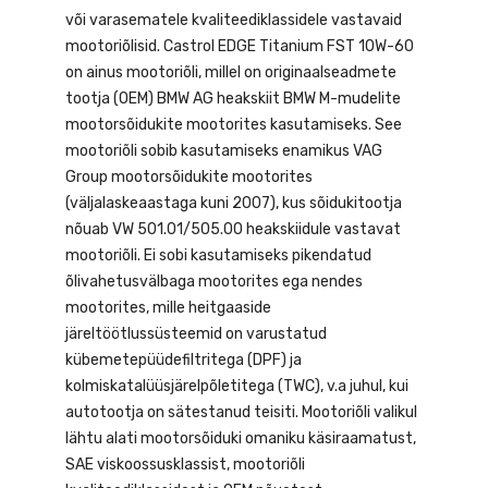
või varasematele kvaliteediklassidele vastavaid
mootoriõlisid. Castrol EDGE Titanium FST 10W-60
on ainus mootoriõli, millel on originaalseadmete
tootja (OEM) BMW AG heakskiit BMW M-mudelite
mootorsõidukite mootorites kasutamiseks. See
mootoriõli sobib kasutamiseks enamikus VAG
Group mootorsõidukite mootorites
(väljalaskeaastaga kuni 2007), kus sõidukitootja
nõuab VW 501.01/505.00 heakskiidule vastavat
mootoriõli. Ei sobi kasutamiseks pikendatud
õlivahetusvälbaga mootorites ega nendes
mootorites, mille heitgaaside
järeltöötlussüsteemid on varustatud
kübemetepüüdefiltritega (DPF) ja
kolmiskatalüüsjärelpõletitega (TWC), v.a juhul, kui
autotootja on sätestanud teisiti. Mootoriõli valikul
lähtu alati mootorsõiduki omaniku käsiraamatust,
SAE viskoossusklassist, mootoriõli