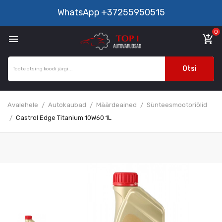
WhatsApp
+37255950515
0

add_shopping_cart
Otsi
Avalehele
Autokaubad
Määrdeained
Sünteesmootoriõlid
Castrol Edge Titanium 10W60 1L