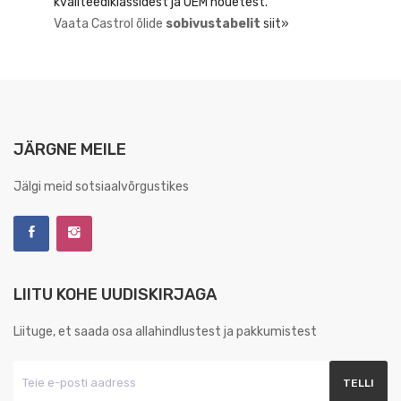
kvaliteediklassidest ja OEM nõuetest.
Vaata Castrol õlide
sobivustabelit
siit»
JÄRGNE MEILE
Jälgi meid sotsiaalvõrgustikes
LIITU KOHE UUDISKIRJAGA
Liituge, et saada osa allahindlustest ja pakkumistest