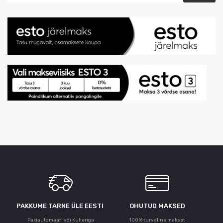
PAKKUME TARNE ÜLE ЕESTI
OHUTUD MAKSED
Pakiautomaati või Kulleriga
100% turvaline makset