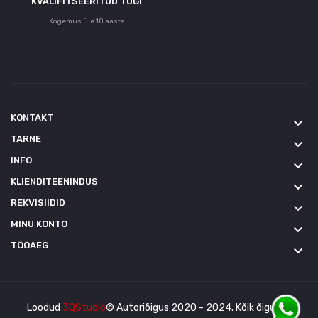
KVALIFITSEERITUD TUGI
Kogemus üle 10 aasta
KONTAKT
keyboard_arrow_down
TARNE
keyboard_arrow_down
INFO
keyboard_arrow_down
KLIENDITEENINDUS
keyboard_arrow_down
REKVISIIDID
keyboard_arrow_down
MINU KONTO
keyboard_arrow_down
TÖÖAEG
keyboard_arrow_down
Loodud
3QStudio
© Autoriõigus 2020 - 2024. Kõik õigused