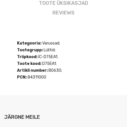
TOOTE ÜKSIKASJAD
REVIEWS
Kategooria:
Varuosad;
Tootegrupp:
Lülitid;
Triipkood:
IC-D75EA1;
Toote kood:
D75EA1;
Artikli number:
B0630;
PCN:
84311000
JÄRGNE MEILE