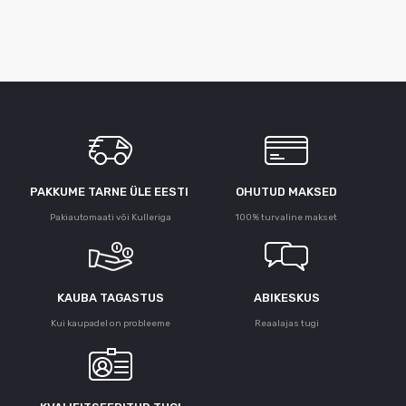
PAKKUME TARNE ÜLE ЕESTI
OHUTUD MAKSED
Pakiautomaati või Kulleriga
100% turvaline makset
KAUBA TAGASTUS
ABIKESKUS
Kui kaupadel on probleeme
Reaalajas tugi