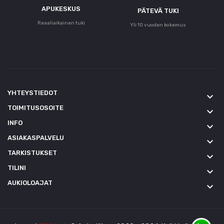
APUKESKUS
PÄTEVÄ TUKI
Reaaliaikainen tuki
Yli 10 vuoden kokemus
YHTEYSTIEDOT
keyboard_arrow_down
TOIMITUSOSOITE
keyboard_arrow_down
INFO
keyboard_arrow_down
ASIAKASPALVELU
keyboard_arrow_down
TARKISTUKSET
keyboard_arrow_down
TILINI
keyboard_arrow_down
AUKIOLOAJAT
keyboard_arrow_down