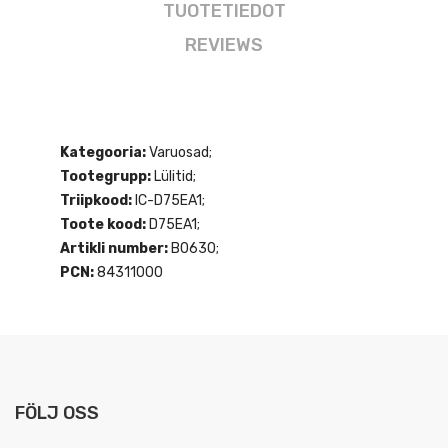
TUOTETIEDOT
REVIEWS
Kategooria:
Varuosad;
Tootegrupp:
Lülitid;
Triipkood:
IC-D75EA1;
Toote kood:
D75EA1;
Artikli number:
B0630;
PCN:
84311000
FÖLJ OSS