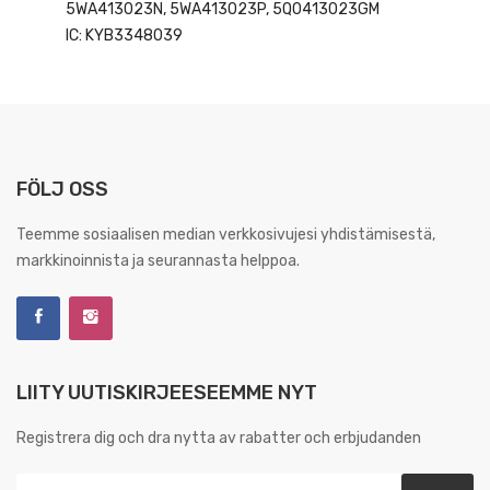
5WA413023N, 5WA413023P, 5Q0413023GM
IC: KYB3348039
FÖLJ OSS
Teemme sosiaalisen median verkkosivujesi yhdistämisestä,
markkinoinnista ja seurannasta helppoa.
LIITY UUTISKIRJEESEEMME NYT
Registrera dig och dra nytta av rabatter och erbjudanden