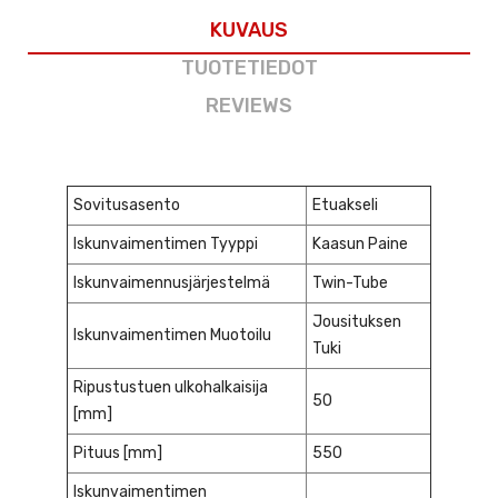
KUVAUS
TUOTETIEDOT
REVIEWS
Sovitusasento
Etuakseli
Iskunvaimentimen Tyyppi
Kaasun Paine
Iskunvaimennusjärjestelmä
Twin-Tube
Jousituksen
Iskunvaimentimen Muotoilu
Tuki
Ripustustuen ulkohalkaisija
50
[mm]
Pituus [mm]
550
Iskunvaimentimen