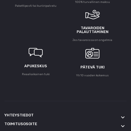
100% turvallinen maksu
Pakettiposti tai kuriiripalvelu
TAVAROIDEN
PALAUTTAMINEN
Jos tavaroissa on ongelmia
APUKESKUS
PÄTEVÄ TUKI
Reaaliaikainen tuki
Yli 10 vuoden kokemus
YHTEYSTIEDOT
keyboard_arrow_down
TOIMITUSOSOITE
keyboard_arrow_down