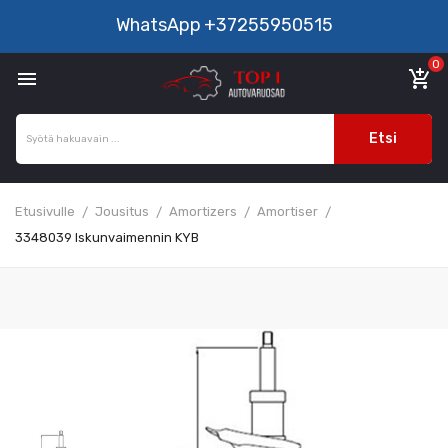
WhatsApp
+37255950515
0

add_shopping_cart
Etsi
Etusivulle
Jousitus
Amortizers
Amortiser
3348039 Iskunvaimennin KYB