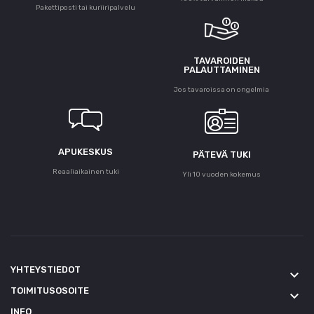
Pakettiposti tai kuriiripalvelu
TAVAROIDEN
PALAUTTAMINEN
Jos tavaroissa on ongelmia
APUKESKUS
PÄTEVÄ TUKI
Reaaliaikainen tuki
Yli 10 vuoden kokemus
YHTEYSTIEDOT
keyboard_arrow_down
TOIMITUSOSOITE
keyboard_arrow_down
INFO