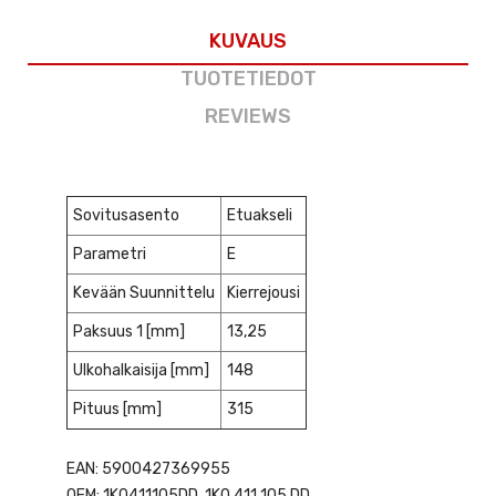
KUVAUS
TUOTETIEDOT
REVIEWS
Sovitusasento
Etuakseli
Parametri
E
Kevään Suunnittelu
Kierrejousi
Paksuus 1 [mm]
13,25
Ulkohalkaisija [mm]
148
Pituus [mm]
315
EAN: 5900427369955
OEM: 1K0411105DD, 1K0 411 105 DD