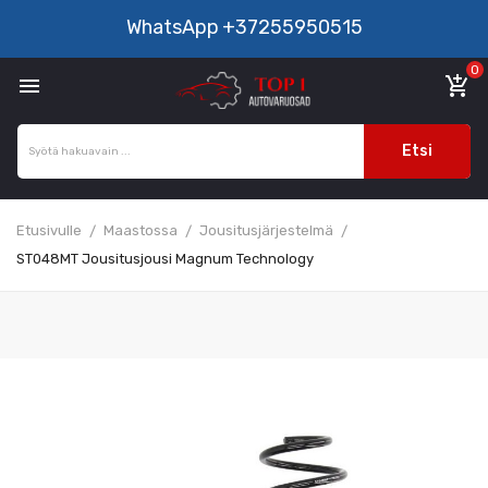
WhatsApp
+37255950515
0

add_shopping_cart
Etsi
Etusivulle
Maastossa
Jousitusjärjestelmä
ST048MT Jousitusjousi Magnum Technology