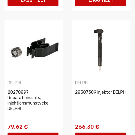
LÄGG TILL I
LÄGG TILL I
VARUKORGEN
VARUKORGEN
DELPHI
DELPHI
28278897
28307309 Injektor DELPHI
Reparationssats,
injektionsmunstycke
DELPHI
79,62 €
266,30 €