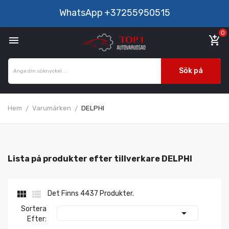
WhatsApp
+37255950515
0

add_shopping_cart
Sök på
Hem
Varumärken
DELPHI
Lista på produkter efter tillverkare DELPHI


Det Finns 4437 Produkter.
Sortera

Efter: