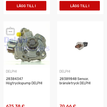
LÄGG TILL I
LÄGG TILL I
VARUKORGEN
VARUKORGEN
DELPHI
DELPHI
28384347
28389848 Sensor,
Högtryckspump DELPHI
bränsletryck DELPHI
675,38 €
70,66 €