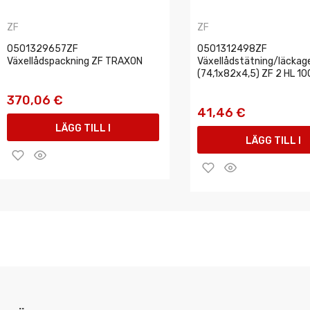
ZF
ZF
0501329657ZF
0501312498ZF
Växellådspackning ZF TRAXON
Växellådstätning/läckag
(74,1x82x4,5) ZF 2 HL 10
370,06 €
41,46 €
LÄGG TILL I
LÄGG TILL I
VARUKORGEN
VARUKORGEN