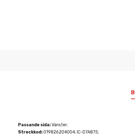
B
Passande sida:
Vänster;
Streckkod:
019826204004, IC-D7A875;