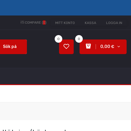
COMPARE (
0
)
MITT KONTO
KASSA
LOGGA IN
0
0
Sök på
0,00 €