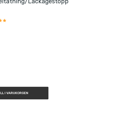
eltätning/läckagestopp
ILL I VARUKORGEN