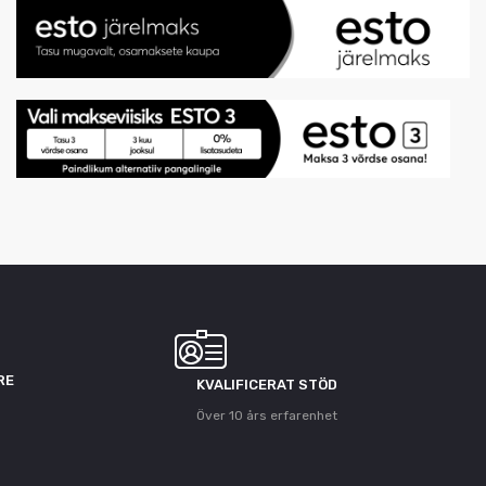
RE
KVALIFICERAT STÖD
Över 10 års erfarenhet