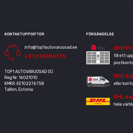
KONTAKTUPPGIFTER
FÖRSÄNDELSE
info@top1autovaruosad.ee
DPD Pi
+372 55950515
till ett u
postkonto
TOP1 AUTOVARUOSAD OÜ
DPD ku
Reg Nr: 16021010
KMKR: EE102276758
eller kont
Tallinn, Estonia
DHL ex
hela värld