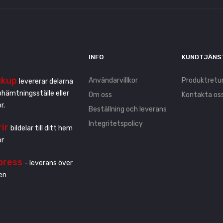
INFO
KUNDTJÄNS
ckup
Användarvillkor
Produktretu
levererar delarna
pphämtningsställe eller
Om oss
Kontakta os
r.
Beställning och leverans
Integritetspolicy
rir
bildelar till ditt hem
or
press
- leverans över
en