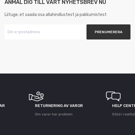
ANMÄL DIG TILL VÅRT NYHETSBREV NU
Liituge, et saada osa allahindlustest ja pakkumistest
GAR
RETURNERING AV VAROR
HELP CENT
Om varor har problem
Stöd i realtid