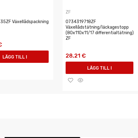
ZF
35ZF Växellådspackning
0734319718ZF
Växellådstätning/läckagestopp
(80x110x11/17 differentialtätning)
ZF
€
28,21 €
LÄGG TILL I
LÄGG TILL I
VARUKORGEN
VARUKORGEN