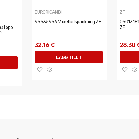
EURORICAMBI
ZF
95535956 Växellådspackning ZF
05013181
estopp
ZF
0
32,16 €
28,30 
LÄGG TILL I
VARUKORGEN