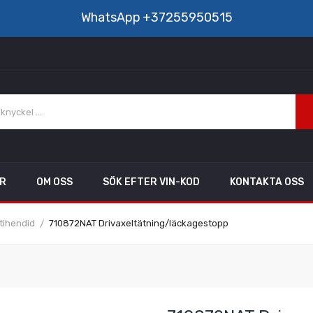
WhatsApp
+37255950515
AR
OM OSS
SÖK EFTER VIN-KOD
KONTAKTA OSS
 tihendid
710872NAT Drivaxeltätning/läckagestopp