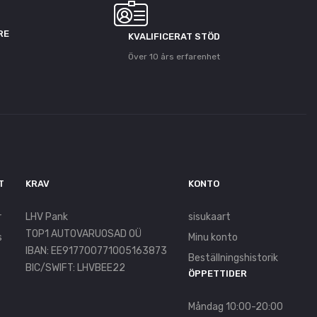
RE
KVALIFICERAT STÖD
Över 10 års erfarenhet
T
KRAV
KONTO
r
LHV Pank
sisukaart
TOP1 AUTOVARUOSAD OÜ
s
Minu konto
IBAN: EE917700771005163873
Beställningshistorik
BIC/SWIFT: LHVBEE22
ÖPPETTIDER
Måndag 10:00-20:00