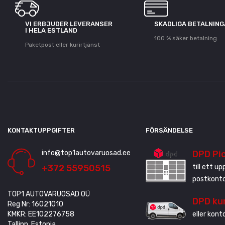
VI ERBJUDER LEVERANSER
SKADLIGA BETALNIN
I HELA ESTLAND
100 % säker betalning
Paketpost eller kurirtjänst
KONTAKTUPPGIFTER
FÖRSÄNDELSE
info@top1autovaruosad.ee
DPD Pi
+372 55950515
till ett u
postkonto
TOP1 AUTOVARUOSAD OÜ
DPD ku
Reg Nr: 16021010
KMKR: EE102276758
eller kont
Tallinn, Estonia