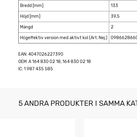
Bredd [mm]
133
Höjd [mm]
39,5
Mängd
2
Högeffektiv version med aktivt kol (Art. Nej.)
098662866
EAN: 4047026227390
OEM: A 164 830 02 18, 164 830 02 18
IC: 1 987 435 585
5 ANDRA PRODUKTER I SAMMA KA