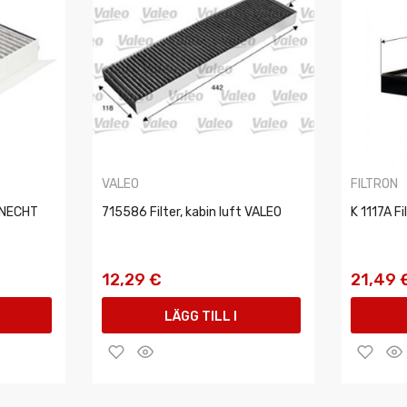
VALEO
FILTRON
 KNECHT
715586 Filter, kabin luft VALEO
K 1117A Fi
12,29 €
21,49 
LÄGG TILL I
VARUKORGEN