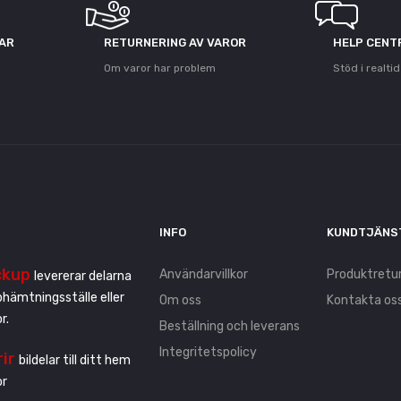
GAR
RETURNERING AV VAROR
HELP CENT
Om varor har problem
Stöd i realtid
INFO
KUNDTJÄNS
ckup
Användarvillkor
Produktretu
levererar delarna
pphämtningsställe eller
Om oss
Kontakta os
r.
Beställning och leverans
Integritetspolicy
rir
bildelar till ditt hem
or