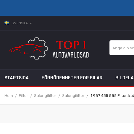
SVENSKA
expand_more
STARTSIDA
FÖRNÖDENHETER FÖR BILAR
BILDEL
Hem
Filter
Salongifilter
Salongifilter
1 987 435 585 Filter, ka