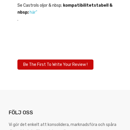
Se Castrols oljor & nbsp;
kompatibilitetstabell &
nbsp;
här"
.
CASTROL
Be The First To Write Your Review !
FÖLJ OSS
Vi gör det enkelt att konsolidera, marknadsföra och spåra