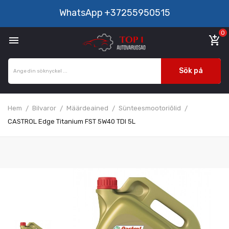
WhatsApp
+37255950515
0

add_shopping_cart
Sök på
Hem
Bilvaror
Määrdeained
Sünteesmootoriõlid
CASTROL Edge Titanium FST 5W40 TDI 5L