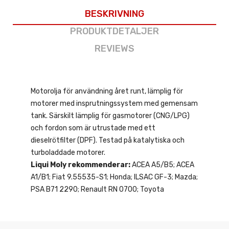
BESKRIVNING
PRODUKTDETALJER
REVIEWS
Motorolja för användning året runt, lämplig för
motorer med insprutningssystem med gemensam
tank. Särskilt lämplig för gasmotorer (CNG/LPG)
och fordon som är utrustade med ett
dieselrötfilter (DPF). Testad på katalytiska och
turboladdade motorer.
Liqui Moly rekommenderar:
ACEA A5/B5; ACEA
A1/B1; Fiat 9.55535-S1; Honda; ILSAC GF-3; Mazda;
PSA B71 2290; Renault RN 0700; Toyota