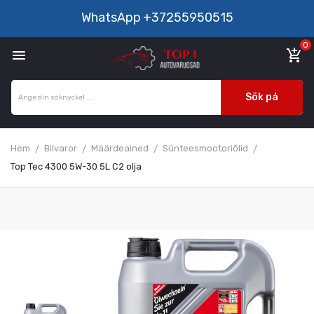
WhatsApp
+37255950515
0

add_shopping_cart
Sök på
Hem
Bilvaror
Määrdeained
Sünteesmootoriõlid
Top Tec 4300 5W-30 5L C2 olja