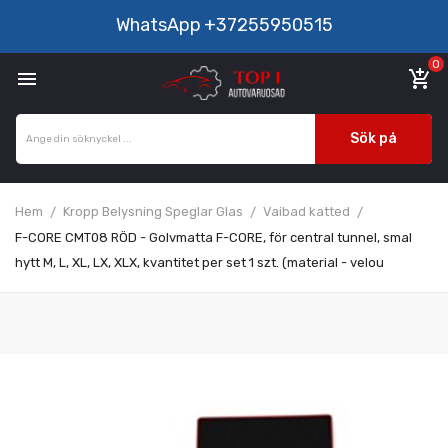
WhatsApp
+37255950515
0

add_shopping_cart
Sök på
Hem
Kropp Belysning Speglar Glas
Vaibad katted
F-CORE CMT08 RÖD - Golvmatta F-CORE, för central tunnel, smal
hytt M, L, XL, LX, XLX, kvantitet per set 1 szt. (material - velou