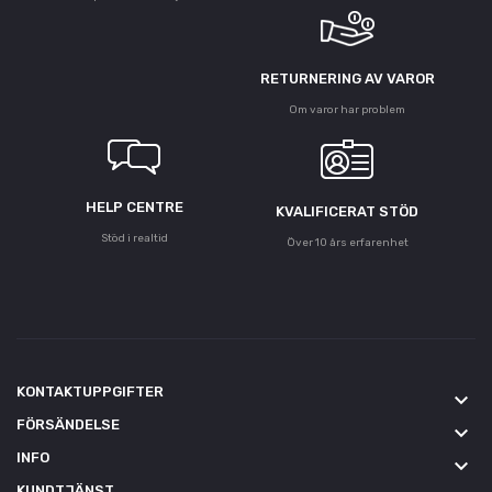
RETURNERING AV VAROR
Om varor har problem
HELP CENTRE
KVALIFICERAT STÖD
Stöd i realtid
Över 10 års erfarenhet
KONTAKTUPPGIFTER
keyboard_arrow_down
FÖRSÄNDELSE
keyboard_arrow_down
INFO
keyboard_arrow_down
KUNDTJÄNST