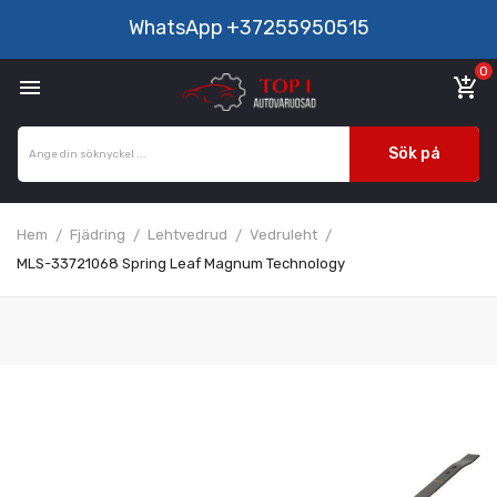
WhatsApp
+37255950515
0

add_shopping_cart
Sök på
Hem
Fjädring
Lehtvedrud
Vedruleht
MLS-33721068 Spring Leaf Magnum Technology