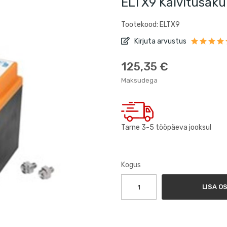
ELTX9 Käivitusaku
Tootekood: ELTX9
Kirjuta arvustus
125,35 €
Maksudega
Tarne 3-5 tööpäeva jooksul
Kogus
LISA O