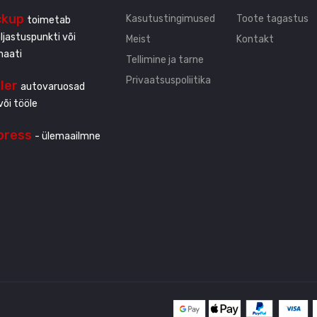
ckup
Kasutustingimused
Toote tagastus
toimetab
ljastuspunkti või
Meist
Kontakt
maati
Tellimine ja tarne
Privaatsuspoliitika
ller
autovaruosad
või tööle
press
- ülemaailmne