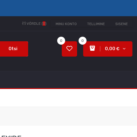
VÕRDLE (
0
)
MINU KONTO
TELLIMINE
SISENE
0
0
Otsi
0,00 €