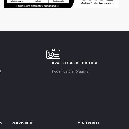
KVALIFITSEERITUD TUGI
gi
Kogemus üle 10 aasta
US
REKVISIIDID
MINU KONTO