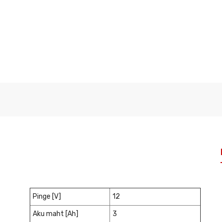
Pinge [V]
12
Aku maht [Ah]
3