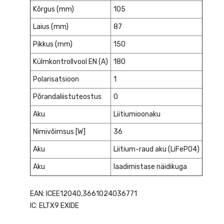
Kõrgus (mm)
105
Laius (mm)
87
Pikkus (mm)
150
Külmkontrollvool EN (A)
180
Polarisatsioon
1
Põrandaliistuteostus
0
Aku
Liitiumioonaku
Nimivõimsus [W]
36
Aku
Liitium-raud aku (LiFePO4)
Aku
laadimistase näidikuga
EAN: ICEE12040,3661024036771
IC: ELTX9 EXIDE