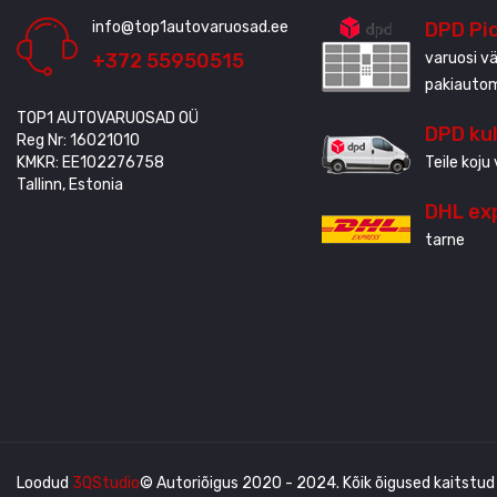
info@top1autovaruosad.ee
DPD Pi
+372 55950515
varuosi vä
pakiauto
TOP1 AUTOVARUOSAD OÜ
DPD ku
Reg Nr: 16021010
KMKR: EE102276758
Teile koju 
Tallinn, Estonia
DHL ex
tarne
Loodud
3QStudio
© Autoriõigus 2020 - 2024. Kõik õigused kaitstud