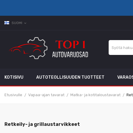
SUOMI
expand_more
KOTISIVU
AUTOTEOLLISUUDEN TUOTTEET
VARAO
Etusivulle
Vapaa-ajan tavarat
Matka- ja kotitaloustavarat
Ret
Retkeily- ja grillaustarvikkeet