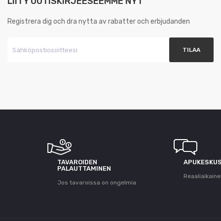
LIITY UUTISKIRJEESEEMME NYT
Registrera dig och dra nytta av rabatter och erbjudanden
T
TAVAROIDEN
APUKESKU
PALAUTTAMINEN
Reaaliaikaine
Jos tavaroissa on ongelmia