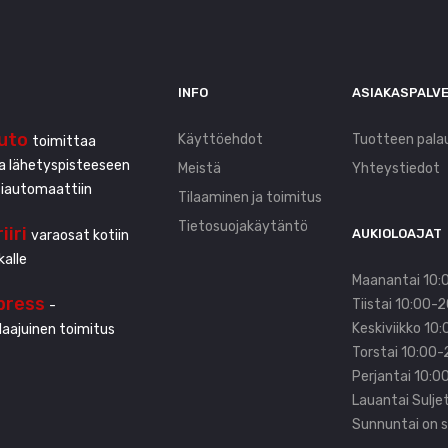
INFO
ASIAKASPALV
uto
Käyttöehdot
Tuotteen pala
toimittaa
ta lähetyspisteeseen
Meistä
Yhteystiedot
tiautomaattiin
Tilaaminen ja toimitus
Tietosuojakäytäntö
iiri
AUKIOLOAJAT
varaosat kotiin
kalle
Maanantai 10:
press
Tiistai 10:00-
-
Keskiviikko 10
aajuinen toimitus
Torstai 10:00-
Perjantai 10:0
Lauantai Sulje
Sunnuntai on s