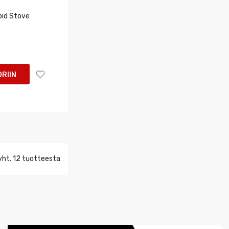
pid Stove
RIIN
yht. 12 tuotteesta