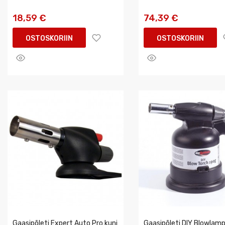
18,59 €
74,39 €
OSTOSKORIIN
OSTOSKORIIN
Gaasipõleti Expert Auto Pro kuni
Gaasipõleti DIY Blowlam