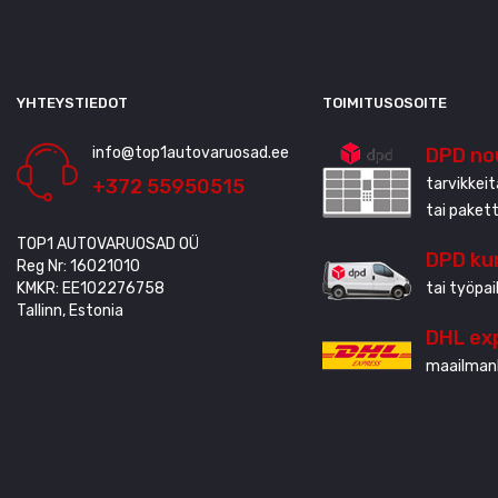
YHTEYSTIEDOT
TOIMITUSOSOITE
info@top1autovaruosad.ee
DPD no
+372 55950515
tarvikkei
tai paket
TOP1 AUTOVARUOSAD OÜ
DPD kur
Reg Nr: 16021010
KMKR: EE102276758
tai työpai
Tallinn, Estonia
DHL ex
maailmanl