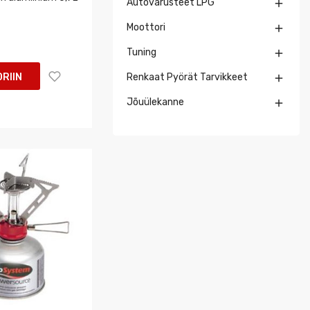
Autovarusteet LPG

Moottori

Tuning

RIIN
Renkaat Pyörät Tarvikkeet

Jõuülekanne
