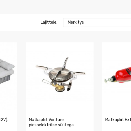
Lajittele:
Merkitys
2V),
Matkapliit Venture
Matkapliit E
piesoelektrilise süütega