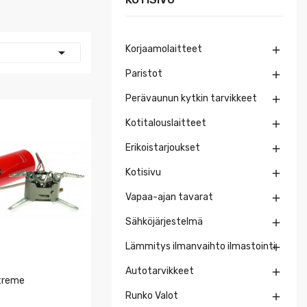
Korjaamolaitteet


Paristot

Perävaunun kytkin tarvikkeet

Kotitalouslaitteet

Erikoistarjoukset

Kotisivu

Vapaa-ajan tavarat

Sähköjärjestelmä

Lämmitys ilmanvaihto ilmastointi

Autotarvikkeet

xtreme
Runko Valot
