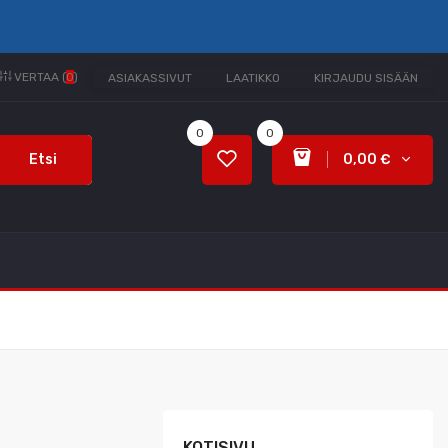
VERTAA (
0
)
ASIAKASSIVUT
LAATIKKO
KIRJAUDU SISÄÄN
0
0
Etsi
0,00 €
KOTISIVU