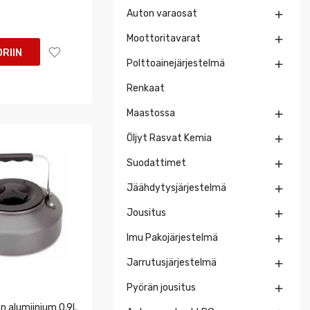
Auton varaosat

Moottoritavarat

RIIN
Polttoainejärjestelmä

Renkaat
Maastossa

Öljyt Rasvat Kemia

Suodattimet

Jäähdytysjärjestelmä

Jousitus

Imu Pakojärjestelmä

Jarrutusjärjestelmä

Pyörän jousitus

n alumiinium 0,9L