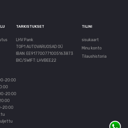
ELU
TARKISTUKSET
TILINI
utus
LHV Pank
sisukaart
TOP1 AUTOVARUOSAD OÜ
Minu konto
IBAN: EE917700771005163873
Tilaushistoria
BIC/SWIFT: LHVBEE22
00-20:00
20:00
:00-20:00
20:00
0-20:00
ttu
uljettu