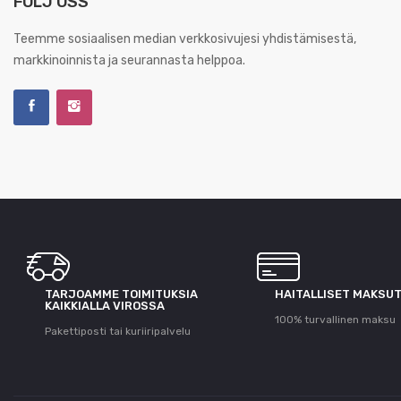
FÖLJ OSS
Teemme sosiaalisen median verkkosivujesi yhdistämisestä,
markkinoinnista ja seurannasta helppoa.
TARJOAMME TOIMITUKSIA
HAITALLISET MAKSU
KAIKKIALLA VIROSSA
100% turvallinen maksu
Pakettiposti tai kuriiripalvelu