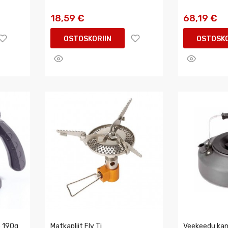
18,59 €
68,19 €
OSTOSKORIIN
OSTOSKO
p 190g
Matkapliit Fly Ti
Veekeedu kan