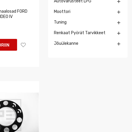
Autovarusteet LPG

inaalosad FORD
Moottori

NDEO IV
Tuning

Renkaat Pyörät Tarvikkeet

Jõuülekanne

RIIN