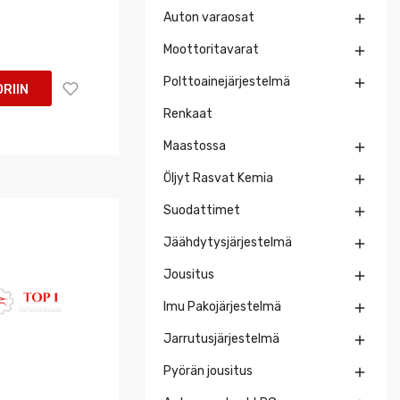
Auton varaosat

Moottoritavarat

Polttoainejärjestelmä

RIIN
Renkaat
Maastossa

Öljyt Rasvat Kemia

Suodattimet

Jäähdytysjärjestelmä

Jousitus

Imu Pakojärjestelmä

Jarrutusjärjestelmä

Pyörän jousitus
