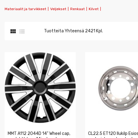
Materiaalit ja tarvikkeet
|
Veljekset
|
Renkaat
|
Kilvet
|


Tuotteita Yhteensä 2421 Kpl.
MMT A112 2044D 14" Wheel cap,
CL22.5 ET120 Ilukilp Esio