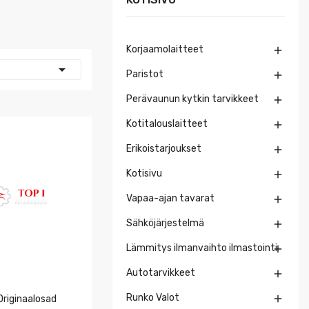
Korjaamolaitteet


Paristot

Perävaunun kytkin tarvikkeet

Kotitalouslaitteet

Erikoistarjoukset

Kotisivu

Vapaa-ajan tavarat

Sähköjärjestelmä

Lämmitys ilmanvaihto ilmastointi

Autotarvikkeet

Runko Valot

riginaalosad