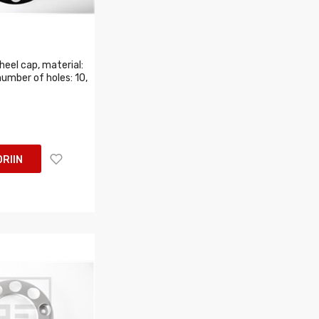
eel cap, material:
 number of holes: 10,
RIIN