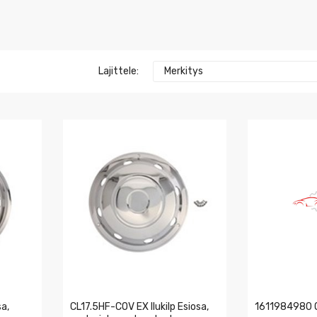
Lajittele:
Merkitys
sa,
CL17.5HF-COV EX Ilukilp Esiosa,
1611984980 O