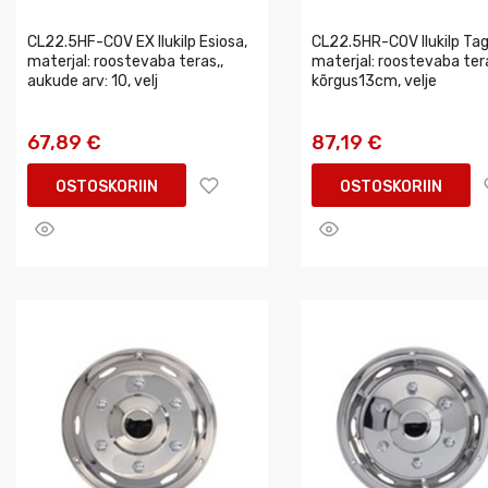
CL22.5HF-COV EX Ilukilp Esiosa,
CL22.5HR-COV Ilukilp Ta
materjal: roostevaba teras,,
materjal: roostevaba tera
aukude arv: 10, velj
kõrgus13cm, velje
67,89 €
87,19 €
OSTOSKORIIN
OSTOSKORIIN