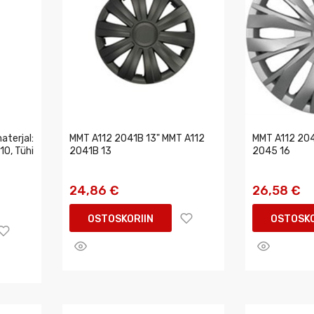
aterjal:
MMT A112 2041B 13" MMT A112
MMT A112 204
10, Tühi
2041B 13
2045 16
24,86 €
26,58 €
OSTOSKORIIN
OSTOSKO