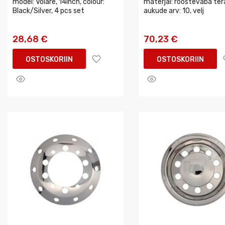
model: Volare, 14inch, colour:
materjal: roostevaba tera
Black/Silver, 4 pcs set
aukude arv: 10, velj
28,68 €
70,23 €
OSTOSKORIIN
OSTOSKORIIN