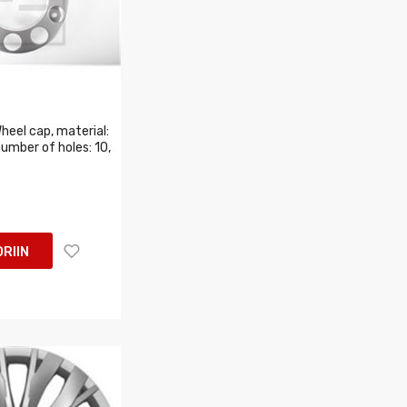
eel cap, material:
 number of holes: 10,
RIIN