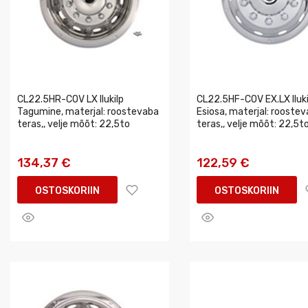
CL22.5HR-COV LX Ilukilp
CL22.5HF-COV EX.LX Iluki
Tagumine, materjal: roostevaba
Esiosa, materjal: rooste
teras,, velje mõõt: 22,5to
teras,, velje mõõt: 22,5to
134,37 €
122,59 €
OSTOSKORIIN
OSTOSKORIIN