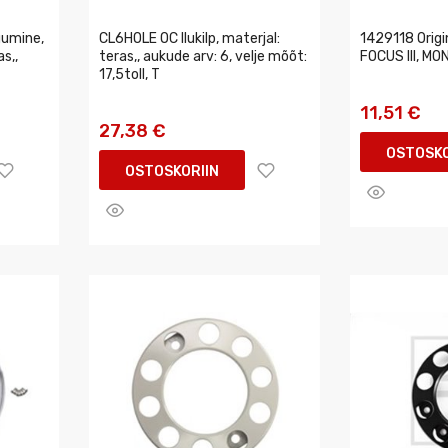
gumine,
CL6HOLE OC Ilukilp, materjal:
1429118 Orig
s,,
teras,, aukude arv: 6, velje mõõt:
FOCUS III, MO
17,5toll, T
11,51 €
27,38 €
OSTOSKO
OSTOSKORIIN