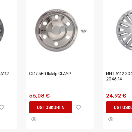
 A112
CL17.5HR Ilukilp CLAMP
MMT A112 204
2046 14
56,08 €
24,92 €
OSTOSKORIIN
OSTOSKO