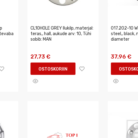
lp
CL10HOLE GREY Ilukilp, materjal:
017.202-10 Wh
stevaba
teras,, hall, aukude arv: 10, Tühi
steel,, black,
sobib: MAN
diameter
27,73 €
37,96 €
OSTOSKORIIN
OSTOSKO