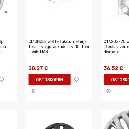
lp
CL10HOLE WHITE Ilukilp, materjal:
017.202-20 Wh
vaba
teras,, valge, aukude arv: 10, Tühi
steel,, silver,
ll
sobib: MAN
diamete
28,27 €
36,52 €
OSTOSKORIIN
OSTOSKO