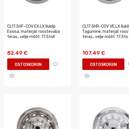
CL17.5HF-COV EX.LX Ilukilp
CL17.5HR-COV VE.LX Iluki
Esiosa, materjal: roostevaba
Tagumine, materjal: roo
teras,, velje mõõt: 17,5toll
teras,, velje mõõt: 17,5to
82,49 €
107,49 €
OSTOSKORIIN
OSTOSKORIIN