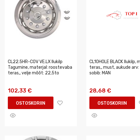
CL22.5HR-COV VE.LX Ilukilp
CL10HOLE BLACK Ilukilp, m
Tagumine, materjal: roostevaba
teras,, must, aukude arv: 
teras,, velje mõõt: 22,5to
sobib: MAN
102,33 €
28,68 €
OSTOSKORIIN
OSTOSKORIIN