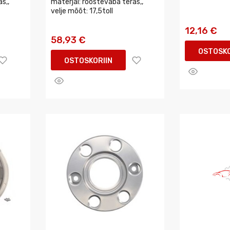
s,,
materjal: roostevaba teras,,
velje mõõt: 17,5toll
12,16 €
58,93 €
OSTOSKO
OSTOSKORIIN