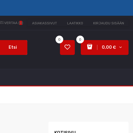
VERTAA (
0
)
ASIAKASSIVUT
LAATIKKO
KIRJAUDU SISÄÄN
0
0
Etsi
0,00 €
KOTISIVU