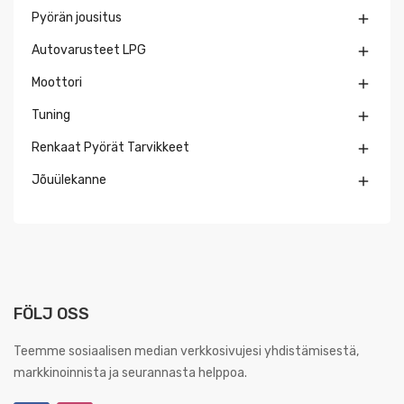
Pyörän jousitus

Autovarusteet LPG

Moottori

Tuning

Renkaat Pyörät Tarvikkeet

Jõuülekanne

FÖLJ OSS
Teemme sosiaalisen median verkkosivujesi yhdistämisestä,
markkinoinnista ja seurannasta helppoa.