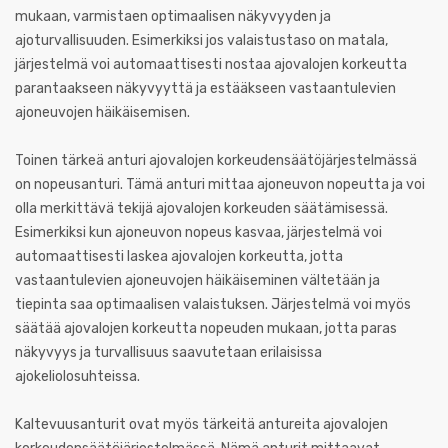
mukaan, varmistaen optimaalisen näkyvyyden ja
ajoturvallisuuden. Esimerkiksi jos valaistustaso on matala,
järjestelmä voi automaattisesti nostaa ajovalojen korkeutta
parantaakseen näkyvyyttä ja estääkseen vastaantulevien
ajoneuvojen häikäisemisen.
Toinen tärkeä anturi ajovalojen korkeudensäätöjärjestelmässä
on nopeusanturi. Tämä anturi mittaa ajoneuvon nopeutta ja voi
olla merkittävä tekijä ajovalojen korkeuden säätämisessä.
Esimerkiksi kun ajoneuvon nopeus kasvaa, järjestelmä voi
automaattisesti laskea ajovalojen korkeutta, jotta
vastaantulevien ajoneuvojen häikäiseminen vältetään ja
tiepinta saa optimaalisen valaistuksen. Järjestelmä voi myös
säätää ajovalojen korkeutta nopeuden mukaan, jotta paras
näkyvyys ja turvallisuus saavutetaan erilaisissa
ajokeliolosuhteissa.
Kaltevuusanturit ovat myös tärkeitä antureita ajovalojen