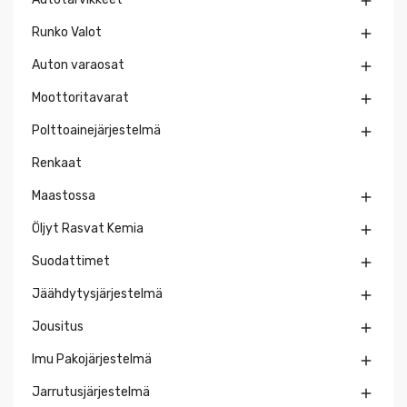

Runko Valot

Auton varaosat

Moottoritavarat

Polttoainejärjestelmä

Renkaat
Maastossa

Öljyt Rasvat Kemia

Suodattimet

Jäähdytysjärjestelmä

Jousitus

Imu Pakojärjestelmä

Jarrutusjärjestelmä
