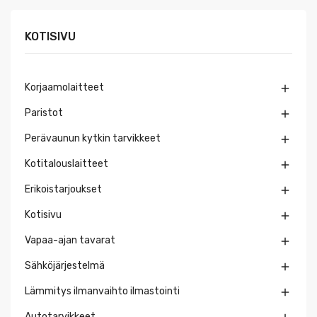
KOTISIVU
Korjaamolaitteet

Paristot

Perävaunun kytkin tarvikkeet

Kotitalouslaitteet

Erikoistarjoukset

Kotisivu

Vapaa-ajan tavarat

Sähköjärjestelmä

Lämmitys ilmanvaihto ilmastointi

Autotarvikkeet