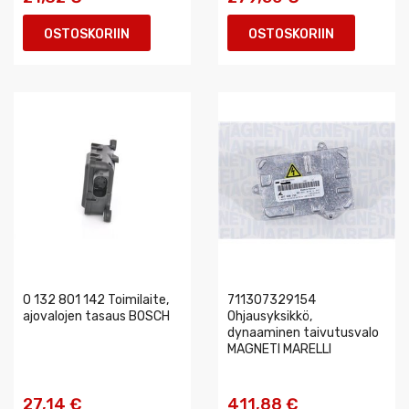
OSTOSKORIIN
OSTOSKORIIN
0 132 801 142 Toimilaite,
711307329154
ajovalojen tasaus BOSCH
Ohjausyksikkö,
dynaaminen taivutusvalo
MAGNETI MARELLI
27,14 €
411,88 €