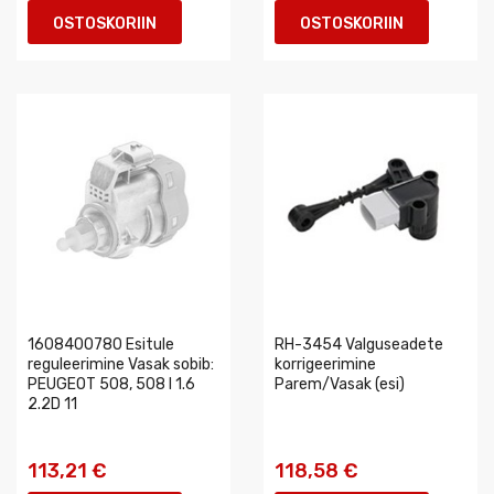
OSTOSKORIIN
OSTOSKORIIN
1608400780 Esitule
RH-3454 Valguseadete
reguleerimine Vasak sobib:
korrigeerimine
PEUGEOT 508, 508 I 1.6
Parem/Vasak (esi)
2.2D 11
113,21 €
118,58 €