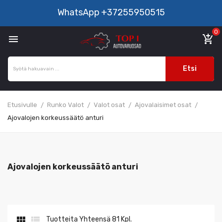
WhatsApp
+37255950515
0

add_shopping_cart
Etsi
Etusivulle
Runko Valot
Valot osat
Ajovalaisimet osat
Ajovalojen korkeussäätö anturi
Ajovalojen korkeussäätö anturi


Tuotteita Yhteensä 81 Kpl.