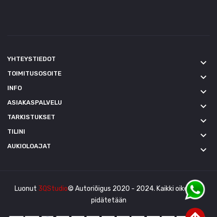
YHTEYSTIEDOT
keyboard_arrow_down
TOIMITUSOSOITE
keyboard_arrow_down
INFO
keyboard_arrow_down
ASIAKASPALVELU
keyboard_arrow_down
TARKISTUKSET
keyboard_arrow_down
TILINI
keyboard_arrow_down
AUKIOLOAJAT
keyboard_arrow_down
Luonut
3QStudio
© Autoriõigus 2020 - 2024. Kaikki oikeudet
pidätetään