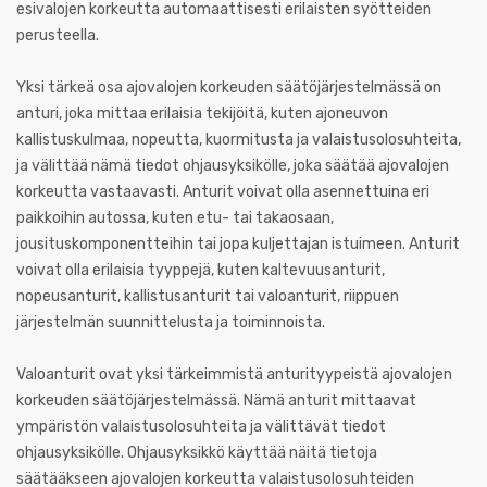
esivalojen korkeutta automaattisesti erilaisten syötteiden
perusteella.
Yksi tärkeä osa ajovalojen korkeuden säätöjärjestelmässä on
anturi, joka mittaa erilaisia tekijöitä, kuten ajoneuvon
kallistuskulmaa, nopeutta, kuormitusta ja valaistusolosuhteita,
ja välittää nämä tiedot ohjausyksikölle, joka säätää ajovalojen
korkeutta vastaavasti. Anturit voivat olla asennettuina eri
paikkoihin autossa, kuten etu- tai takaosaan,
jousituskomponentteihin tai jopa kuljettajan istuimeen. Anturit
voivat olla erilaisia tyyppejä, kuten kaltevuusanturit,
nopeusanturit, kallistusanturit tai valoanturit, riippuen
järjestelmän suunnittelusta ja toiminnoista.
Valoanturit ovat yksi tärkeimmistä anturityypeistä ajovalojen
korkeuden säätöjärjestelmässä. Nämä anturit mittaavat
ympäristön valaistusolosuhteita ja välittävät tiedot
ohjausyksikölle. Ohjausyksikkö käyttää näitä tietoja
säätääkseen ajovalojen korkeutta valaistusolosuhteiden