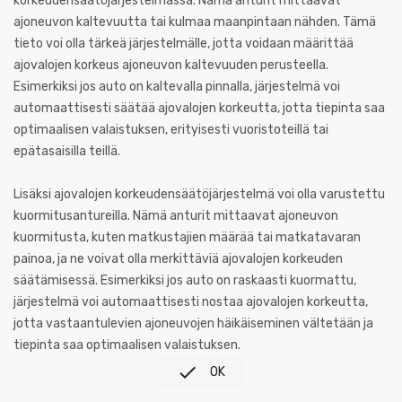
korkeudensäätöjärjestelmässä. Nämä anturit mittaavat
ajoneuvon kaltevuutta tai kulmaa maanpintaan nähden. Tämä
tieto voi olla tärkeä järjestelmälle, jotta voidaan määrittää
ajovalojen korkeus ajoneuvon kaltevuuden perusteella.
Esimerkiksi jos auto on kaltevalla pinnalla, järjestelmä voi
automaattisesti säätää ajovalojen korkeutta, jotta tiepinta saa
optimaalisen valaistuksen, erityisesti vuoristoteillä tai
epätasaisilla teillä.
Lisäksi ajovalojen korkeudensäätöjärjestelmä voi olla varustettu
kuormitusantureilla. Nämä anturit mittaavat ajoneuvon
kuormitusta, kuten matkustajien määrää tai matkatavaran
painoa, ja ne voivat olla merkittäviä ajovalojen korkeuden
säätämisessä. Esimerkiksi jos auto on raskaasti kuormattu,
järjestelmä voi automaattisesti nostaa ajovalojen korkeutta,
jotta vastaantulevien ajoneuvojen häikäiseminen vältetään ja
tiepinta saa optimaalisen valaistuksen.

OK