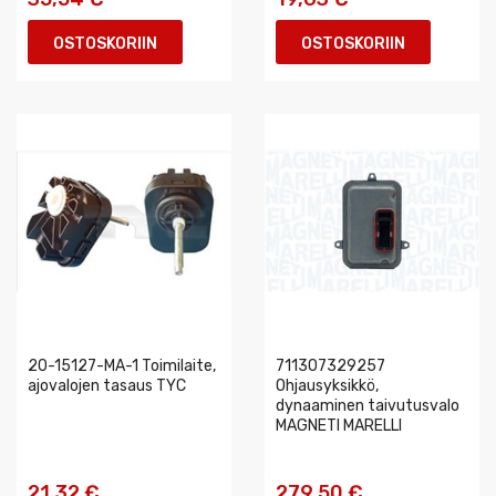
OSTOSKORIIN
OSTOSKORIIN
20-15127-MA-1 Toimilaite,
711307329257
ajovalojen tasaus TYC
Ohjausyksikkö,
dynaaminen taivutusvalo
MAGNETI MARELLI
21,32 €
279,50 €