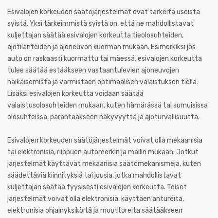
Esivalojen korkeuden säätöjärjestelmät ovat tärkeitä useista
syistä. Yksi tärkeimmistä syistä on, että ne mahdollistavat
kuljettajan säätää esivalojen korkeutta tieolosuhteiden,
ajotilanteiden ja ajoneuvon kuorman mukaan. Esimerkiksi jos
auto on raskaasti kuormattu tai mäessä, esivalojen korkeutta
tulee säätää estääkseen vastaantulevien ajoneuvojen
häikäisemistä ja varmistaen optimaalisen valaistuksen tiellä.
Lisäksi esivalojen korkeutta voidaan säätää
valaistusolosuhteiden mukaan, kuten hämärässä tai sumuisissa
olosuhteissa, parantaakseen näkyvyyttä ja ajoturvallisuutta.
Esivalojen korkeuden säätöjärjestelmät voivat olla mekaanisia
tai elektronisia, riippuen automerkin ja mallin mukaan. Jotkut
järjestelmät käyttävät mekaanisia säätömekanismeja, kuten
säädettäviä kiinnityksiä tai jousia, jotka mahdollistavat
kuljettajan säätää fyysisesti esivalojen korkeutta. Toiset
järjestelmät voivat olla elektronisia, käyttäen antureita,
elektronisia ohjainyksiköitä ja moottoreita säätääkseen