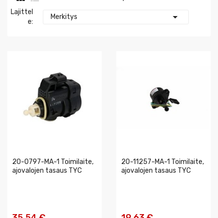
Lajittel

Merkitys
E:
20-0797-MA-1 Toimilaite,
20-11257-MA-1 Toimilaite,
ajovalojen tasaus TYC
ajovalojen tasaus TYC
35,54 €
19,63 €