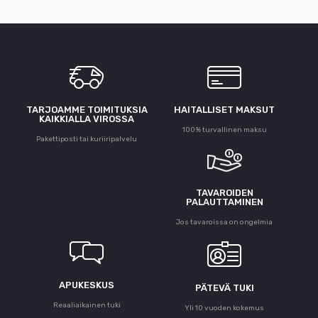
TARJOAMME TOIMITUKSIA
HAITALLISET MAKSUT
KAIKKIALLA VIROSSA
100% turvallinen maksu
Pakettiposti tai kuriiripalvelu
TAVAROIDEN
PALAUTTAMINEN
Jos tavaroissa on ongelmia
APUKESKUS
PÄTEVÄ TUKI
Reaaliaikainen tuki
Yli 10 vuoden kokemus