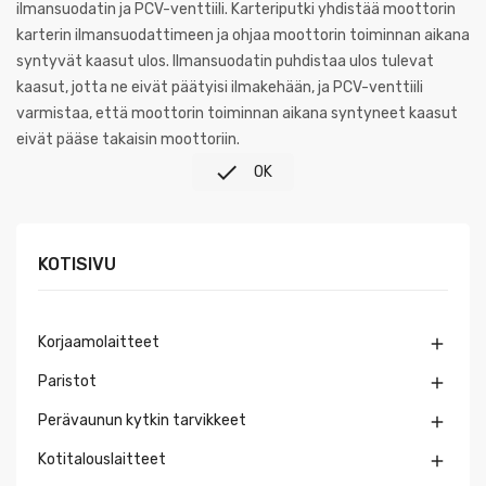
ilmansuodatin ja PCV-venttiili. Karteriputki yhdistää moottorin
karterin ilmansuodattimeen ja ohjaa moottorin toiminnan aikana
syntyvät kaasut ulos. Ilmansuodatin puhdistaa ulos tulevat
kaasut, jotta ne eivät päätyisi ilmakehään, ja PCV-venttiili
varmistaa, että moottorin toiminnan aikana syntyneet kaasut
eivät pääse takaisin moottoriin.

OK
KOTISIVU
Korjaamolaitteet

Paristot

Perävaunun kytkin tarvikkeet

Kotitalouslaitteet
