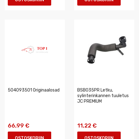
504093501 Originaalosad
BSB035PR Letku,
sylinterinkannen tuuletus
JC PREMIUM
66,99 €
11,22 €
OSTOSKORIIN
OSTOSKORIIN