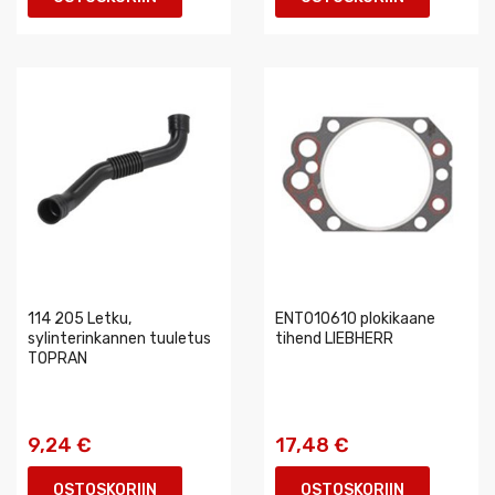
114 205 Letku,
ENT010610 plokikaane
sylinterinkannen tuuletus
tihend LIEBHERR
TOPRAN
9,24 €
17,48 €
OSTOSKORIIN
OSTOSKORIIN