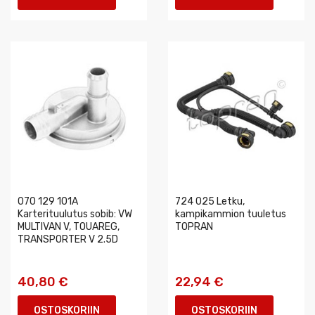
070 129 101A
724 025 Letku,
Karterituulutus sobib: VW
kampikammion tuuletus
MULTIVAN V, TOUAREG,
TOPRAN
TRANSPORTER V 2.5D
40,80 €
22,94 €
OSTOSKORIIN
OSTOSKORIIN