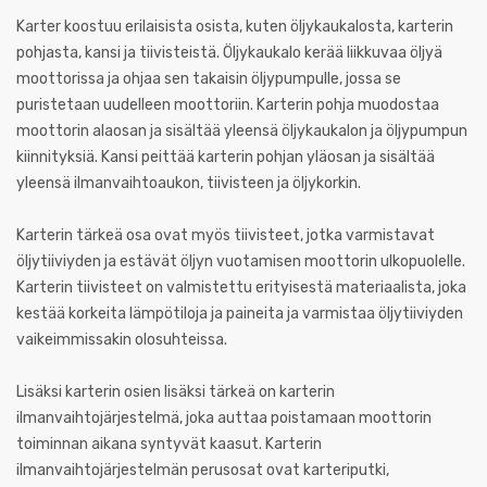
Karter koostuu erilaisista osista, kuten öljykaukalosta, karterin
pohjasta, kansi ja tiivisteistä. Öljykaukalo kerää liikkuvaa öljyä
moottorissa ja ohjaa sen takaisin öljypumpulle, jossa se
puristetaan uudelleen moottoriin. Karterin pohja muodostaa
moottorin alaosan ja sisältää yleensä öljykaukalon ja öljypumpun
kiinnityksiä. Kansi peittää karterin pohjan yläosan ja sisältää
yleensä ilmanvaihtoaukon, tiivisteen ja öljykorkin.
Karterin tärkeä osa ovat myös tiivisteet, jotka varmistavat
öljytiiviyden ja estävät öljyn vuotamisen moottorin ulkopuolelle.
Karterin tiivisteet on valmistettu erityisestä materiaalista, joka
kestää korkeita lämpötiloja ja paineita ja varmistaa öljytiiviyden
vaikeimmissakin olosuhteissa.
Lisäksi karterin osien lisäksi tärkeä on karterin
ilmanvaihtojärjestelmä, joka auttaa poistamaan moottorin
toiminnan aikana syntyvät kaasut. Karterin
ilmanvaihtojärjestelmän perusosat ovat karteriputki,