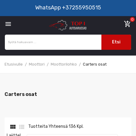
WhatsApp
+37255950515
0

add_shopping_cart
Etsi
Etusivulle
Moottori
Moottorilohko
Carters osat
Carters osat


Tuotteita Yhteensä 136 Kpl.
Lajittel