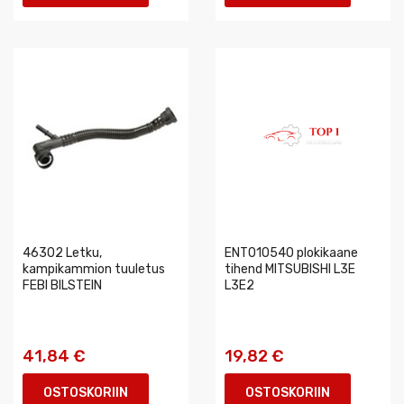
46302 Letku,
ENT010540 plokikaane
kampikammion tuuletus
tihend MITSUBISHI L3E
FEBI BILSTEIN
L3E2
41,84 €
19,82 €
OSTOSKORIIN
OSTOSKORIIN