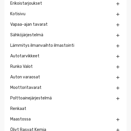
Erikoistarjoukset

Kotisivu

Vapaa-ajan tavarat

Sähköjärjestelmä

Lämmitys ilmanvaihto ilmastointi

Autotarvikkeet

Runko Valot

Auton varaosat

Moottoritavarat

Polttoainejärjestelmä

Renkaat
Maastossa

Öljyt Rasvat Kemia
