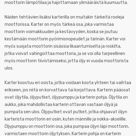
moottorin lämpötilaa ja hajottamaan ylimääräistä kuumuutta.
Näiden tehtävien lisäksi karterilla on muitakin tärkeitä rooleja
moottorissa. Karter on myös tärkeä osa, joka varmistaa
moottorin voimakkuuden ja kestävyyden, koska se joutuu
kestämään moottorin pyörimisnopeudet ja tärinän. Karter voi
myös suojata moottorin sisäosia likaantumiselta ja roskilta,
jotka voivat vahingoittaa moottoria, ja se voi olla tarpeellinen
myös moottorin tiivistämiseksi, jotta öljy ei vuoda moottorista
ulos.
Karter koostuu eri osista, jotka voidaan koota yhteen tai vaihtaa
erikseen, jos niitä on korvattava tai korjattava. Karterin pääosat
ovat öljytila, öljyputket, öljypumppu ja karterin pohja. Öljytila on
aukko, joka mahdollistaa karterin ottavan vastaan öljyä ja
pumpata sen ulos. Öljyputket ovat putket, jotka ohjaavat öljyn
karterista moottorin eri osiin, kuten männille ja nokka-akselille.
Öljypumppu on moottorin osa, joka pumpaa öljyn läpi moottorin,
varmistaen moottorin öljytyksen. Karterin pohja on karterin