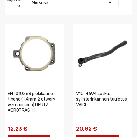

Merkitys
E:
ENT010263 plokikaane
V10-4694 Letku,
tihend (1,4mm 2 otwory
sylinterinkannen tuuletus
wzmocniona) DEUTZ
VAICO
AGROTRAC 11
12,23 €
20,82 €