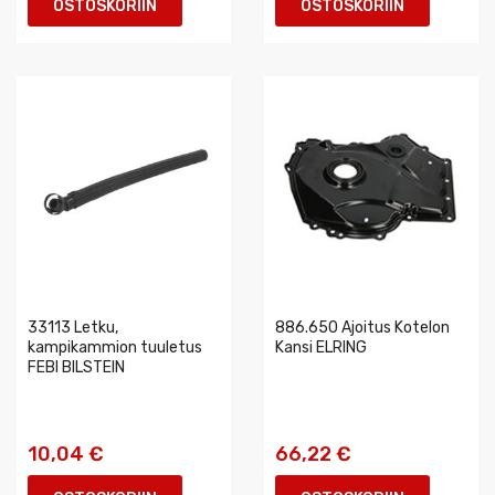
OSTOSKORIIN
OSTOSKORIIN
33113 Letku,
886.650 Ajoitus Kotelon
kampikammion tuuletus
Kansi ELRING
FEBI BILSTEIN
10,04 €
66,22 €