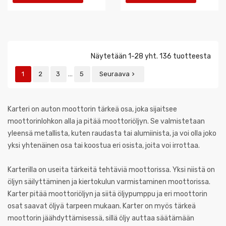
Näytetään 1-28 yht. 136 tuotteesta
…
1
2
3
5
Seuraava

Karteri on auton moottorin tärkeä osa, joka sijaitsee
moottorinlohkon alla ja pitää moottoriöljyn. Se valmistetaan
yleensä metallista, kuten raudasta tai alumiinista, ja voi olla joko
yksi yhtenäinen osa tai koostua eri osista, joita voi irrottaa.
Karterilla on useita tärkeitä tehtäviä moottorissa. Yksi niistä on
öljyn säilyttäminen ja kiertokulun varmistaminen moottorissa.
Karter pitää moottoriöljyn ja siitä öljypumppu ja eri moottorin
osat saavat öljyä tarpeen mukaan. Karter on myös tärkeä
moottorin jäähdyttämisessä, sillä öljy auttaa säätämään