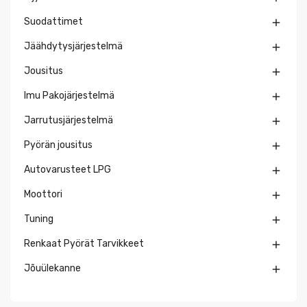
Suodattimet

Jäähdytysjärjestelmä

Jousitus

Imu Pakojärjestelmä

Jarrutusjärjestelmä

Pyörän jousitus

Autovarusteet LPG

Moottori

Tuning

Renkaat Pyörät Tarvikkeet

Jõuülekanne
