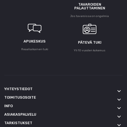
TAVAROIDEN
PALAUTTAMINEN
Jos tavaroissa on ongelmia
APUKESKUS
PÄTEVÄ TUKI
Reaaliaikainen tuki
Yli 10 vuoden kokemus
YHTEYSTIEDOT
keyboard_arrow_down
TOIMITUSOSOITE
keyboard_arrow_down
INFO
keyboard_arrow_down
ASIAKASPALVELU
keyboard_arrow_down
TARKISTUKSET
keyboard_arrow_down