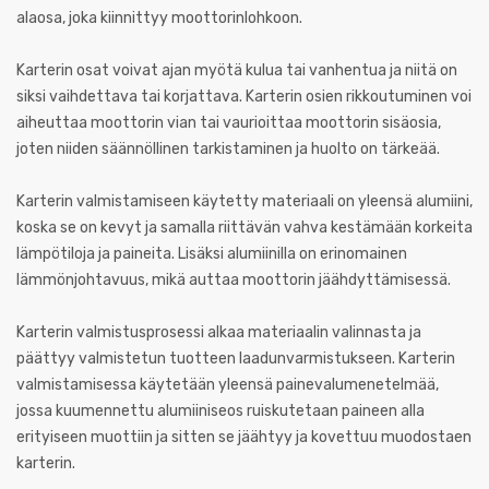
alaosa, joka kiinnittyy moottorinlohkoon.
Karterin osat voivat ajan myötä kulua tai vanhentua ja niitä on
siksi vaihdettava tai korjattava. Karterin osien rikkoutuminen voi
aiheuttaa moottorin vian tai vaurioittaa moottorin sisäosia,
joten niiden säännöllinen tarkistaminen ja huolto on tärkeää.
Karterin valmistamiseen käytetty materiaali on yleensä alumiini,
koska se on kevyt ja samalla riittävän vahva kestämään korkeita
lämpötiloja ja paineita. Lisäksi alumiinilla on erinomainen
lämmönjohtavuus, mikä auttaa moottorin jäähdyttämisessä.
Karterin valmistusprosessi alkaa materiaalin valinnasta ja
päättyy valmistetun tuotteen laadunvarmistukseen. Karterin
valmistamisessa käytetään yleensä painevalumenetelmää,
jossa kuumennettu alumiiniseos ruiskutetaan paineen alla
erityiseen muottiin ja sitten se jäähtyy ja kovettuu muodostaen
karterin.