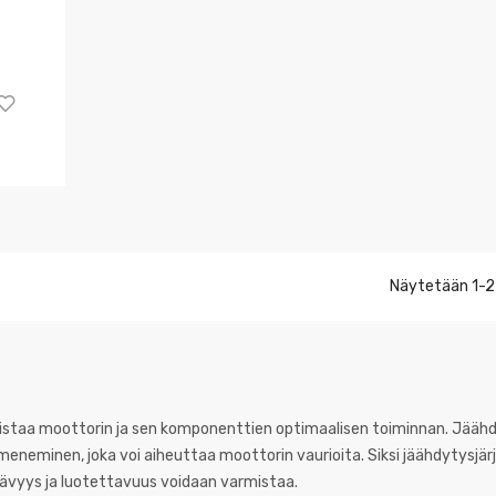
Näytetään 1-2
mistaa moottorin ja sen komponenttien optimaalisen toiminnan. Jääh
meneminen, joka voi aiheuttaa moottorin vaurioita. Siksi jäähdytysjär
tävyys ja luotettavuus voidaan varmistaa.