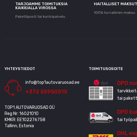
TARJOAMME TOIMITUKSIA
HAITALLISET MAKSU
KAIKKIALLA VIROSSA
100% turvallinen maksu
Pakettiposti tai kuriiripalvelu
YHTEYSTIEDOT
TOIMITUSOSOITE
info@top1autovaruosad.ee
DPD no
+372 55950515
tarvikkei
tai paket
TOP1 AUTOVARUOSAD OÜ
DPD kur
Reg Nr: 16021010
KMKR: EE102276758
tai työpai
Tallinn, Estonia
DHL ex