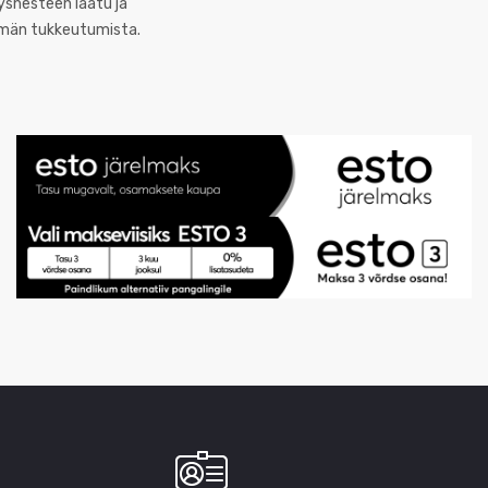
ysnesteen laatu ja
elmän tukkeutumista.