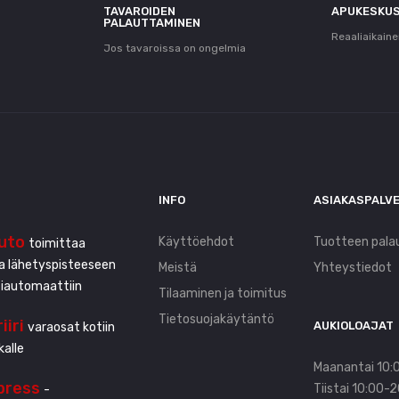
T
TAVAROIDEN
APUKESKU
PALAUTTAMINEN
Reaaliaikaine
Jos tavaroissa on ongelmia
INFO
ASIAKASPALV
uto
Käyttöehdot
Tuotteen pala
toimittaa
ta lähetyspisteeseen
Meistä
Yhteystiedot
tiautomaattiin
Tilaaminen ja toimitus
Tietosuojakäytäntö
iiri
AUKIOLOAJAT
varaosat kotiin
kalle
Maanantai 10:
press
Tiistai 10:00-
-