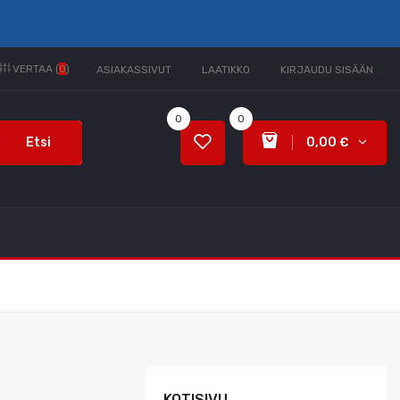
VERTAA (
0
)
ASIAKASSIVUT
LAATIKKO
KIRJAUDU SISÄÄN
0
0
Etsi
0,00 €
KOTISIVU