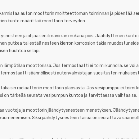
 varmistaa auton moottorin moitteettoman toiminnan ja pidentää se
kkien kunto määrittää moottorin terveyden.
tysnesteen ja ohjaa sen ilmavirran mukana pois. Jäähdyttimen kunto o
ttimen putkea tai estää nesteen kierron korroosion takia muodostuneid
sen huuhtoa se läpi.
n lämpötilaa moottorissa. Jos termostaatti ei toimi kunnolla, se voi
 termostaatti säännöllisesti autonvalmistajan suositusten mukaisest
kaisin radiaattoriin moottorin yläosasta. Jos vesipumppu ei toimi ku
si on tärkeää seurata vesipumpun kuntoa ja tarvittaessa vaihtaa se.
ttaa vuotoja ja moottorin jäähdytysnesteen menetyksen. Jäähdytysn
likuumenemisen. Siksi jäähdytysnesteen tasoa on seurattava säännölli