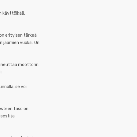
n käyttöikää.
n erityisen tärkeä
en jäämien vuoksi. On
 aiheuttaa moottorin
i.
nnolla, se voi
esteen taso on
sesti ja