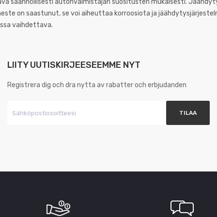
va säännöllisesti autonvalmistajan suositusten mukaisesti. Jäähdyt
este on saastunut, se voi aiheuttaa korroosiota ja jäähdytysjärjest
essa vaihdettava.
LIITY UUTISKIRJEESEEMME NYT
Registrera dig och dra nytta av rabatter och erbjudanden