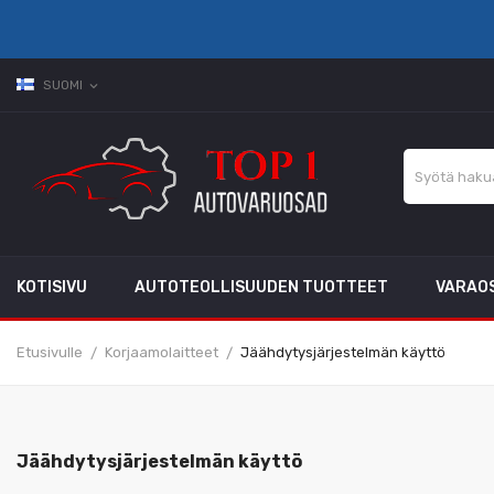
SUOMI
expand_more
KOTISIVU
AUTOTEOLLISUUDEN TUOTTEET
VARAO
Etusivulle
Korjaamolaitteet
Jäähdytysjärjestelmän käyttö
Jäähdytysjärjestelmän käyttö