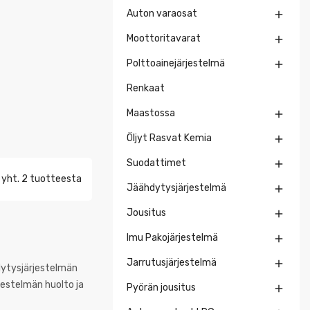
Auton varaosat

Moottoritavarat

Polttoainejärjestelmä

Renkaat
Maastossa

Öljyt Rasvat Kemia

Suodattimet

 yht. 2 tuotteesta
Jäähdytysjärjestelmä

Jousitus

Imu Pakojärjestelmä

Jarrutusjärjestelmä

dytysjärjestelmän
jestelmän huolto ja
Pyörän jousitus
