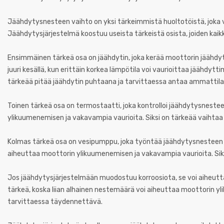
Jäähdytysnesteen vaihto on yksi tärkeimmistä huoltotöistä, joka
Jäähdytysjärjestelmä koostuu useista tärkeistä osista, joiden kai
Ensimmäinen tärkeä osa on jäähdytin, joka kerää moottorin jäähdy
juuri kesällä, kun erittäin korkea lämpötila voi vaurioittaa jäähdy
tärkeää pitää jäähdytin puhtaana ja tarvittaessa antaa ammattilai
Toinen tärkeä osa on termostaatti, joka kontrolloi jäähdytysnestee
ylikuumenemisen ja vakavampia vaurioita. Siksi on tärkeää vaihtaa
Kolmas tärkeä osa on vesipumppu, joka työntää jäähdytysnesteen ta
aiheuttaa moottorin ylikuumenemisen ja vakavampia vaurioita. Sik
Jos jäähdytysjärjestelmään muodostuu korroosiota, se voi aiheu
tärkeä, koska liian alhainen nestemäärä voi aiheuttaa moottorin y
tarvittaessa täydennettävä.