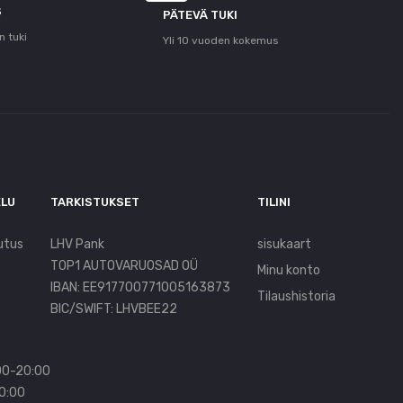
S
PÄTEVÄ TUKI
n tuki
Yli 10 vuoden kokemus
ELU
TARKISTUKSET
TILINI
utus
LHV Pank
sisukaart
TOP1 AUTOVARUOSAD OÜ
Minu konto
IBAN: EE917700771005163873
Tilaushistoria
BIC/SWIFT: LHVBEE22
00-20:00
20:00