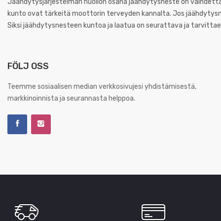
Jäähdytysjärjestelmän huollon osana jäähdytysneste on vaihdetta
kunto ovat tärkeitä moottorin terveyden kannalta. Jos jäähdytysn
Siksi jäähdytysnesteen kuntoa ja laatua on seurattava ja tarvitta
FÖLJ OSS
Teemme sosiaalisen median verkkosivujesi yhdistämisestä,
markkinoinnista ja seurannasta helppoa.