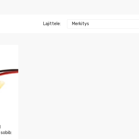
Lajittele:
Merkitys
d
 sobib: