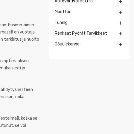
Autovarusteet LPG

Moottori

Tuning

innan. Ensimmäinen
elmässä on vuotoja
Renkaat Pyörät Tarvikkeet

n tarkistus ja huolto
Jõuülekanne

än optimaalisen
mukaisesti ja
 jäähdytysnesteen
nemisen, mikä
rjestelmää, koska se
tunut, se voi