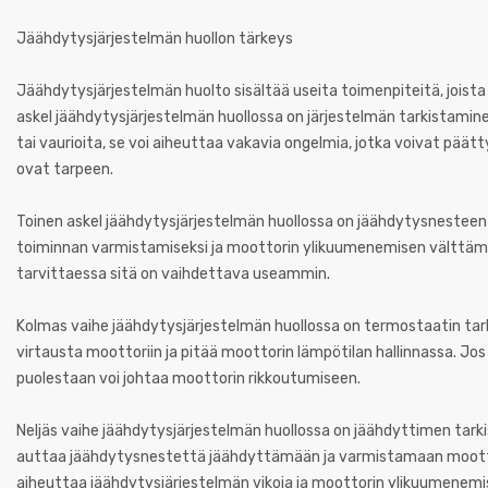
Jäähdytysjärjestelmän huollon tärkeys
Jäähdytysjärjestelmän huolto sisältää useita toimenpiteitä, jois
askel jäähdytysjärjestelmän huollossa on järjestelmän tarkistamine
tai vaurioita, se voi aiheuttaa vakavia ongelmia, jotka voivat päät
ovat tarpeen.
Toinen askel jäähdytysjärjestelmän huollossa on jäähdytysnestee
toiminnan varmistamiseksi ja moottorin ylikuumenemisen välttämi
tarvittaessa sitä on vaihdettava useammin.
Kolmas vaihe jäähdytysjärjestelmän huollossa on termostaatin tar
virtausta moottoriin ja pitää moottorin lämpötilan hallinnassa. Jo
puolestaan voi johtaa moottorin rikkoutumiseen.
Neljäs vaihe jäähdytysjärjestelmän huollossa on jäähdyttimen tarki
auttaa jäähdytysnestettä jäähdyttämään ja varmistamaan moottori
aiheuttaa jäähdytysjärjestelmän vikoja ja moottorin ylikuumenemi