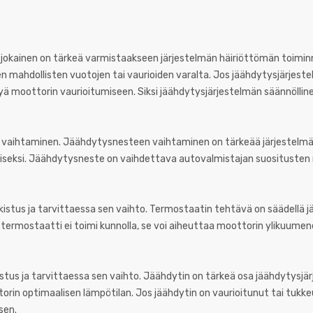
ta jokainen on tärkeä varmistaakseen järjestelmän häiriöttömän toim
n mahdollisten vuotojen tai vaurioiden varalta. Jos jäähdytysjärjest
tyä moottorin vaurioitumiseen. Siksi jäähdytysjärjestelmän säännölline
n vaihtaminen. Jäähdytysnesteen vaihtaminen on tärkeää järjestelm
seksi. Jäähdytysneste on vaihdettava autovalmistajan suositusten 
kistus ja tarvittaessa sen vaihto. Termostaatin tehtävä on säädellä
s termostaatti ei toimi kunnolla, se voi aiheuttaa moottorin ylikuume
stus ja tarvittaessa sen vaihto. Jäähdytin on tärkeä osa jäähdytysjä
n optimaalisen lämpötilan. Jos jäähdytin on vaurioitunut tai tukkeu
sen.