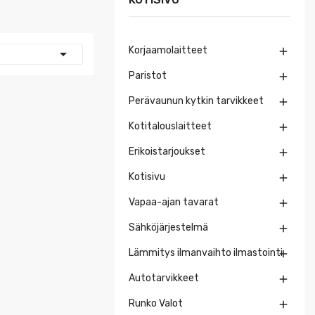
Korjaamolaitteet


Paristot

Perävaunun kytkin tarvikkeet

Kotitalouslaitteet

Erikoistarjoukset

Kotisivu

Vapaa-ajan tavarat

Sähköjärjestelmä

Lämmitys ilmanvaihto ilmastointi

Autotarvikkeet

Runko Valot
