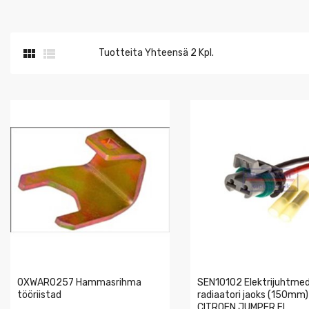


Tuotteita Yhteensä 2 Kpl.
0XWAR0257 Hammasrihma
SEN10102 Elektrijuhtme
tööriistad
radiaatori jaoks (150mm)
CITROEN JUMPER FI