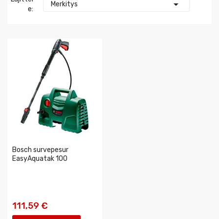

Merkitys
E:
Bosch survepesur
EasyAquatak 100
111,59 €