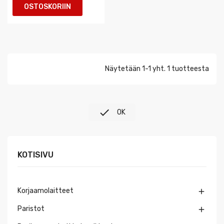
OSTOSKORIIN
Näytetään 1-1 yht. 1 tuotteesta

OK
KOTISIVU
Korjaamolaitteet

Paristot
