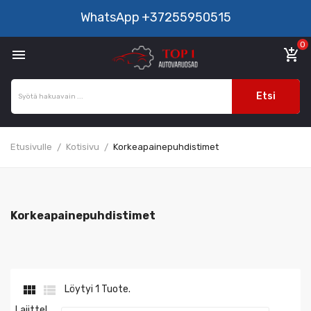
WhatsApp
+37255950515
0

add_shopping_cart
Etsi
Etusivulle
Kotisivu
Korkeapainepuhdistimet
Korkeapainepuhdistimet


Löytyi 1 Tuote.
Lajittel