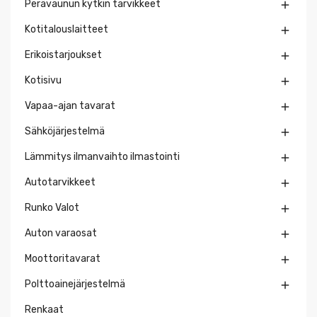
Perävaunun kytkin tarvikkeet

Kotitalouslaitteet

Erikoistarjoukset

Kotisivu

Vapaa-ajan tavarat

Sähköjärjestelmä

Lämmitys ilmanvaihto ilmastointi

Autotarvikkeet

Runko Valot

Auton varaosat

Moottoritavarat

Polttoainejärjestelmä

Renkaat