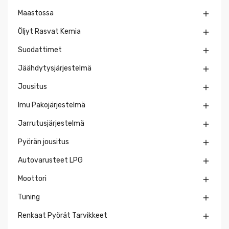
Maastossa

Öljyt Rasvat Kemia

Suodattimet

Jäähdytysjärjestelmä

Jousitus

Imu Pakojärjestelmä

Jarrutusjärjestelmä

Pyörän jousitus

Autovarusteet LPG

Moottori

Tuning

Renkaat Pyörät Tarvikkeet
