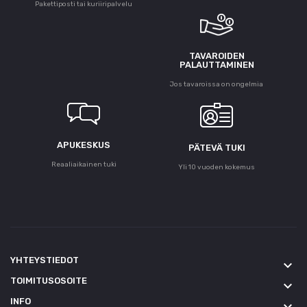
Pakettiposti tai kuriiripalvelu
TAVAROIDEN
PALAUTTAMINEN
Jos tavaroissa on ongelmia
APUKESKUS
PÄTEVÄ TUKI
Reaaliaikainen tuki
Yli 10 vuoden kokemus
YHTEYSTIEDOT
keyboard_arrow_down
TOIMITUSOSOITE
keyboard_arrow_down
INFO
keyboard_arrow_down