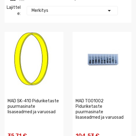
Lajittel

Merkitys
E:
MAD SK-410 Piduriketaste
MAD TG01002
puurmasinate
Piduriketaste
lisaseadmed ja varuosad
puurmasinate
lisaseadmed ja varuosad
35,71 €
104,53 €