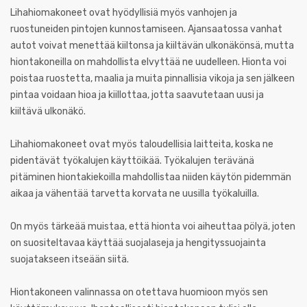
Lihahiomakoneet ovat hyödyllisiä myös vanhojen ja
ruostuneiden pintojen kunnostamiseen. Ajansaatossa vanhat
autot voivat menettää kiiltonsa ja kiiltävän ulkonäkönsä, mutta
hiontakoneilla on mahdollista elvyttää ne uudelleen. Hionta voi
poistaa ruostetta, maalia ja muita pinnallisia vikoja ja sen jälkeen
pintaa voidaan hioa ja kiillottaa, jotta saavutetaan uusi ja
kiiltävä ulkonäkö.
Lihahiomakoneet ovat myös taloudellisia laitteita, koska ne
pidentävät työkalujen käyttöikää. Työkalujen terävänä
pitäminen hiontakiekoilla mahdollistaa niiden käytön pidemmän
aikaa ja vähentää tarvetta korvata ne uusilla työkaluilla.
On myös tärkeää muistaa, että hionta voi aiheuttaa pölyä, joten
on suositeltavaa käyttää suojalaseja ja hengityssuojainta
suojatakseen itseään siitä.
Hiontakoneen valinnassa on otettava huomioon myös sen