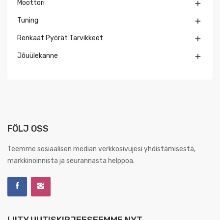
Moottori

Tuning

Renkaat Pyörät Tarvikkeet

Jõuülekanne

FÖLJ OSS
Teemme sosiaalisen median verkkosivujesi yhdistämisestä,
markkinoinnista ja seurannasta helppoa.