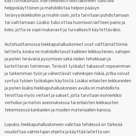
käyttömukavuus. Ihanteellisesti hiontakoneen tulisi olla
helppokäyttöinen ja mahdollistaa helpon pääsyn
terävyyskiekkoihin ja muihin osiin, joita tarvitaan puhdistamaan
tai vaihtamaan. Lisäksi tulisi ottaa huomioon laitteen paino ja
koko, jotta se sopii mukavasti ja turvallisesti käytettäväksi.
Autohuoltamossa hiekkapuhalluskoneet ovat välttämättömiä
laitteita, koska ne mahdollistavat kaikkien leikkuuterien, sahojen
ja porien terävänä pysymisen sekä niiden tehokkaan ja
luotettavan toiminnan. Terävät työkalut takaavat nopeamman
ja tarkemman työn ja vähentävät vahinkojen riskiä, jotka voivat
syntyä tylsien työkalujen käytöstä. Lisäksi erilaisten leikkureiden
ja porien lisäksi hiekkapuhalluskoneen avulla on mahdollista
teroittaa myös veitset ja sakset, joita tarvitaan esimerkiksi
verhoilun ja maton asennuksessa tai erilaisten leikkausten
tekemisessä kankaiden ja muiden materiaalien kanssa.
Lopuksi, hiekkapuhalluskoneen valintaa tehdessä on tärkeää
noudattaa valmistajan ohjeita ja käyttää laitetta sen