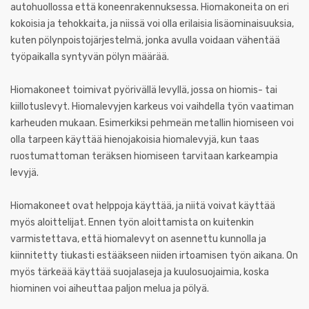
autohuollossa että koneenrakennuksessa. Hiomakoneita on eri
kokoisia ja tehokkaita, ja niissä voi olla erilaisia lisäominaisuuksia,
kuten pölynpoistojärjestelmä, jonka avulla voidaan vähentää
työpaikalla syntyvän pölyn määrää.
Hiomakoneet toimivat pyörivällä levyllä, jossa on hiomis- tai
kiillotuslevyt. Hiomalevyjen karkeus voi vaihdella työn vaatiman
karheuden mukaan. Esimerkiksi pehmeän metallin hiomiseen voi
olla tarpeen käyttää hienojakoisia hiomalevyjä, kun taas
ruostumattoman teräksen hiomiseen tarvitaan karkeampia
levyjä.
Hiomakoneet ovat helppoja käyttää, ja niitä voivat käyttää
myös aloittelijat. Ennen työn aloittamista on kuitenkin
varmistettava, että hiomalevyt on asennettu kunnolla ja
kiinnitetty tiukasti estääkseen niiden irtoamisen työn aikana. On
myös tärkeää käyttää suojalaseja ja kuulosuojaimia, koska
hiominen voi aiheuttaa paljon melua ja pölyä.