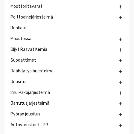
Moottoritavarat

Polttoainejärjestelmä

Renkaat
Maastossa

Öljyt Rasvat Kemia

Suodattimet

Jäähdytysjärjestelmä

Jousitus

Imu Pakojärjestelmä

Jarrutusjärjestelmä

Pyörän jousitus

Autovarusteet LPG
