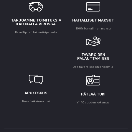
TARJOAMME TOIMITUKSIA
HAITALLISET MAKSUT
KAIKKIALLA VIROSSA
100% turvallinen maksu
Pakettiposti tai kuriiripalvelu
TAVAROIDEN
PALAUTTAMINEN
Jos tavaroissa on ongelmia
APUKESKUS
PÄTEVÄ TUKI
Reaaliaikainen tuki
Yli 10 vuoden kokemus