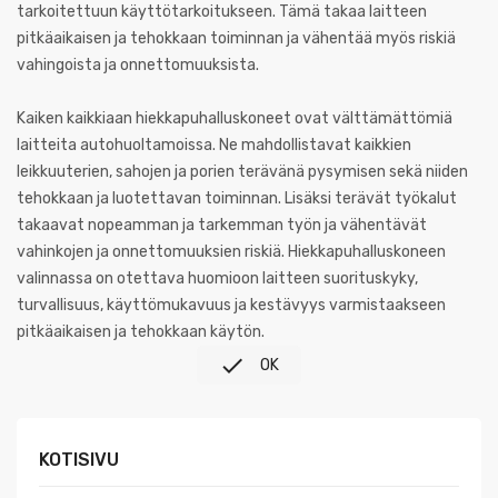
tarkoitettuun käyttötarkoitukseen. Tämä takaa laitteen
pitkäaikaisen ja tehokkaan toiminnan ja vähentää myös riskiä
vahingoista ja onnettomuuksista.
Kaiken kaikkiaan hiekkapuhalluskoneet ovat välttämättömiä
laitteita autohuoltamoissa. Ne mahdollistavat kaikkien
leikkuuterien, sahojen ja porien terävänä pysymisen sekä niiden
tehokkaan ja luotettavan toiminnan. Lisäksi terävät työkalut
takaavat nopeamman ja tarkemman työn ja vähentävät
vahinkojen ja onnettomuuksien riskiä. Hiekkapuhalluskoneen
valinnassa on otettava huomioon laitteen suorituskyky,
turvallisuus, käyttömukavuus ja kestävyys varmistaakseen
pitkäaikaisen ja tehokkaan käytön.

OK
KOTISIVU