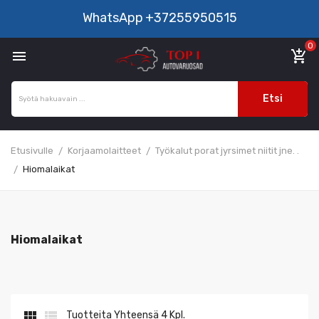
WhatsApp
+37255950515
0

add_shopping_cart
Etsi
Etusivulle
Korjaamolaitteet
Työkalut porat jyrsimet niitit jne. .
Hiomalaikat
Hiomalaikat


Tuotteita Yhteensä 4 Kpl.