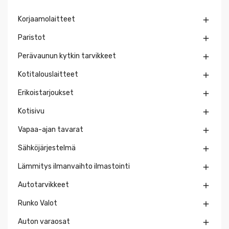
Korjaamolaitteet

Paristot

Perävaunun kytkin tarvikkeet

Kotitalouslaitteet

Erikoistarjoukset

Kotisivu

Vapaa-ajan tavarat

Sähköjärjestelmä

Lämmitys ilmanvaihto ilmastointi

Autotarvikkeet

Runko Valot

Auton varaosat
