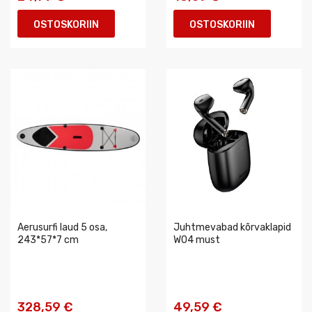
OSTOSKORIIN
OSTOSKORIIN
Aerusurfi laud 5 osa,
Juhtmevabad kõrvaklapid
243*57*7 cm
W04 must
328,59 €
49,59 €