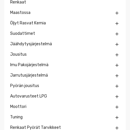
Renkaat
Maastossa

Öljyt Rasvat Kemia

Suodattimet

Jäähdytysjärjestelmä

Jousitus

Imu Pakojärjestelmä

Jarrutusjärjestelmä

Pyörän jousitus

Autovarusteet LPG

Moottori

Tuning

Renkaat Pyörät Tarvikkeet
