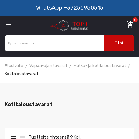
WhatsApp
+37255950515
0

add_shopping_cart
Etsi
Etusivulle
Vapaa-ajan tavarat
Matka- ja kotitaloustavarat
Kotitaloustavarat
Kotitaloustavarat


Tuotteita Yhteensä 9 Kpl.