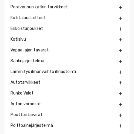
Perävaunun kytkin tarvikkeet

Kotitalouslaitteet

Erikoistarjoukset

Kotisivu

Vapaa-ajan tavarat

Sähköjärjestelmä

Lämmitys ilmanvaihto ilmastointi

Autotarvikkeet

Runko Valot

Auton varaosat

Moottoritavarat

Polttoainejärjestelmä
