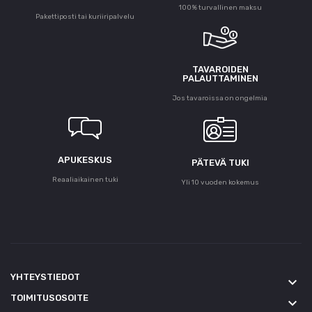
100% turvallinen maksu
Pakettiposti tai kuriiripalvelu
TAVAROIDEN
PALAUTTAMINEN
Jos tavaroissa on ongelmia
APUKESKUS
PÄTEVÄ TUKI
Reaaliaikainen tuki
Yli 10 vuoden kokemus
YHTEYSTIEDOT
keyboard_arrow_down
TOIMITUSOSOITE
keyboard_arrow_down