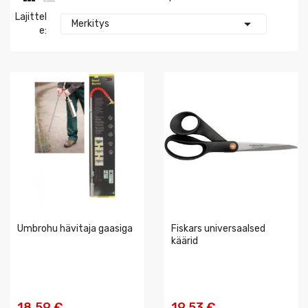
Lajittel

Merkitys
E:
Umbrohu hävitaja gaasiga
Fiskars universaalsed
käärid
18,59 €
19,53 €