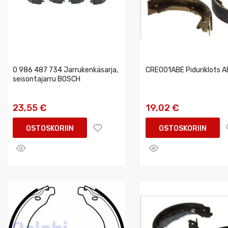
0 986 487 734 Jarrukenkäsarja,
CRE001ABE Piduriklots A
seisontajarru BOSCH
23,55 €
19,02 €
OSTOSKORIIN
OSTOSKORIIN