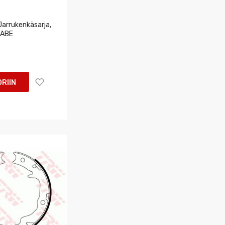
rrukenkäsarja,
 ABE
RIIN