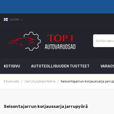
SUOMI
expand_more
KOTISIVU
AUTOTEOLLISUUDEN TUOTTEET
VARAO
Etusivulle
Jarrutusjärjestelmä
Seisontajarrun korjaussarja jarru
Seisontajarrun korjaussarja jarrupyörä