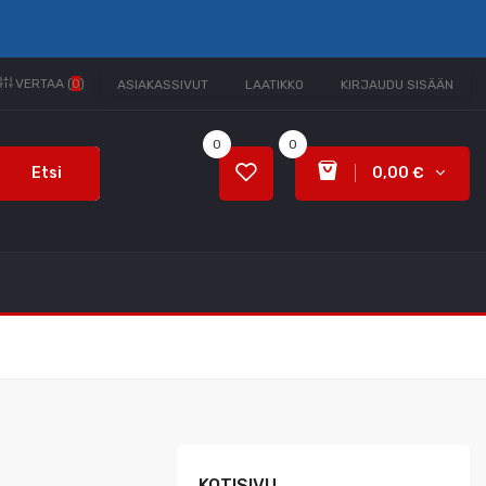
VERTAA (
0
)
ASIAKASSIVUT
LAATIKKO
KIRJAUDU SISÄÄN
0
0
Etsi
0,00 €
KOTISIVU