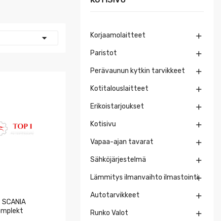
Korjaamolaitteet


Paristot

Perävaunun kytkin tarvikkeet

Kotitalouslaitteet

Erikoistarjoukset

Kotisivu

Vapaa-ajan tavarat

Sähköjärjestelmä

Lämmitys ilmanvaihto ilmastointi

Autotarvikkeet

 SCANIA
komplekt
Runko Valot
