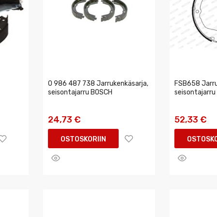
0 986 487 738 Jarrukenkäsarja,
FSB658 Jarru
seisontajarru BOSCH
seisontajarr
24,73 €
52,33 €
OSTOSKORIIN
OSTOSKO