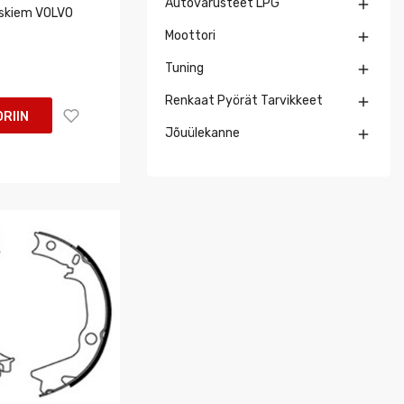
Autovarusteet LPG

yskiem VOLVO
Moottori

Tuning

Renkaat Pyörät Tarvikkeet

RIIN
Jõuülekanne
