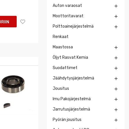
Auton varaosat

Moottoritavarat

RIIN
Polttoainejärjestelmä

Renkaat
Maastossa

Öljyt Rasvat Kemia

Suodattimet

Jäähdytysjärjestelmä

Jousitus

Imu Pakojärjestelmä

Jarrutusjärjestelmä

Pyörän jousitus
