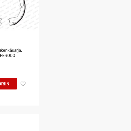
kenkäsarja,
u FERODO
RIIN