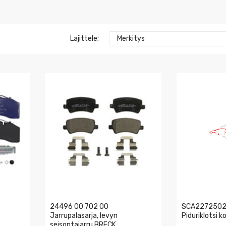
Lajittele:
Merkitys
24496 00 702 00
SCA2272502
Jarrupalasarja, levyn
Piduriklotsi 
seisontajarru BRECK