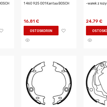
 BOSCH
1 460 925 001 Kantaa BOSCH
-wałek z łoż
16,81 €
24,79 €
OSTOSKORIIN
OSTOSKO