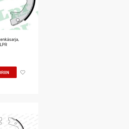
enkäsarja,
 LPR
RIIN