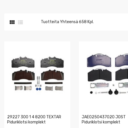


Tuotteita Yhteensä 658 Kpl.
29227 300 1 4 8200 TEXTAR
JAE0250437020 JOST
Piduriklotsi komplekt
Piduriklotsi komplekt