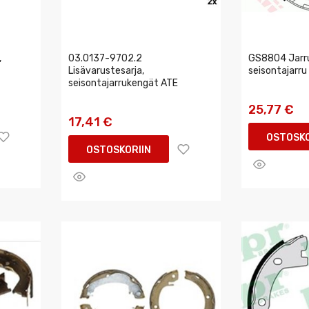
,
03.0137-9702.2
GS8804 Jarru
Lisävarustesarja,
seisontajarr
seisontajarrukengät ATE
25,77 €
17,41 €
OSTOSKO
OSTOSKORIIN