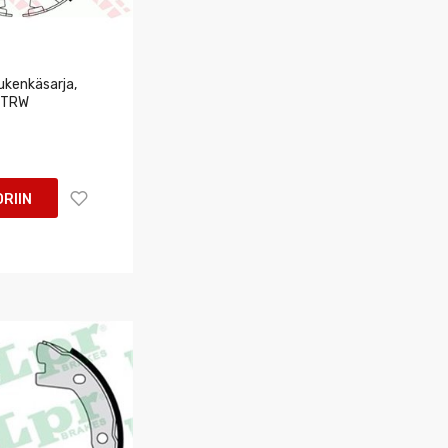
kenkäsarja,
u TRW
RIIN