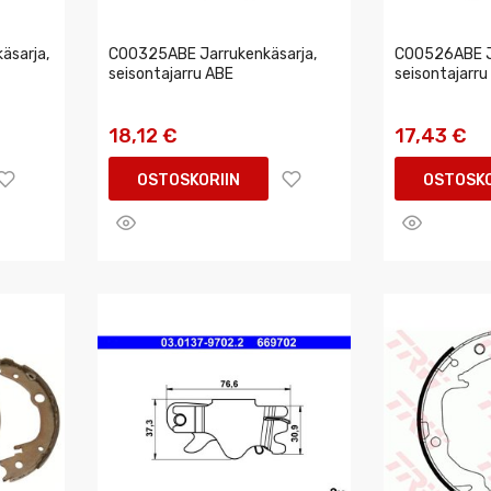
äsarja,
C00325ABE Jarrukenkäsarja,
C00526ABE Ja
seisontajarru ABE
seisontajarru
18,12 €
17,43 €
OSTOSKORIIN
OSTOSKO