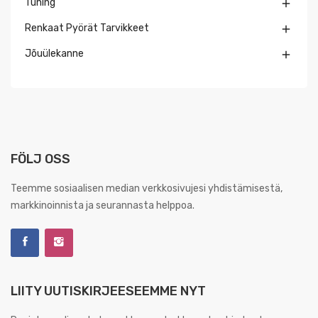
Tuning

Renkaat Pyörät Tarvikkeet

Jõuülekanne

FÖLJ OSS
Teemme sosiaalisen median verkkosivujesi yhdistämisestä,
markkinoinnista ja seurannasta helppoa.
LIITY UUTISKIRJEESEEMME NYT