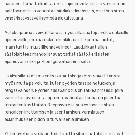
paranee. Tämä tarkoittaa, että ajoneuvo kuluttaa vähemmän
polttoainetta ja vähentää hiilidioksidipäästöjä, edistäen siten
ympäristöystävällisempää ajokulttuuria.
Autokorjaamot voivat tarjota myös silla säätöpalvelua erilaisille
ajoneuvoille, mukaan lukien henkilöautot, kuorma-autot,
maasturit ja muut liikennevälineet. Laadukkaat sillan
säätölaitteet mahdollistavat tarkat säätöä erilaisten
ajoneuvomallien ja -konfiguraatioiden osalta.
Lisäksi silla säätämisen lisäksi autokorjaamot voivat tarjota
myös muita palveluita, kuten pyörien tasapainotuksen ja
rengasvaihdon. Pyörien tasapainotus on tärkeä prosessi, joka
varmistaa pyörien tasapainon, vähentää tärinää ja pidentää
renkaiden käyttöikää. Rengasvaihto puolestaan sisältää
renkaiden irrottamisen ja asentamisen, varmistaen
asianmukaisen pidon ja turvallisen ajamisen.
Yhteenvetona voidaan todeta, että sillan säätölaitteet ovat