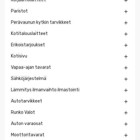

Paristot

Perävaunun kytkin tarvikkeet

Kotitalouslaitteet

Erikoistarjoukset

Kotisivu

Vapaa-ajan tavarat

Sähköjärjestelmä

Lämmitys ilmanvaihto ilmastointi

Autotarvikkeet

Runko Valot

Auton varaosat

Moottoritavarat
