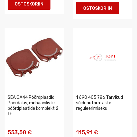
OSTOSKORIIN
OSTOSKORIIN
SEA GA44 Pöördplaadid
1 690 405 786 Tarvikud
Pöördalus, mehaaniliste
sõiduautorataste
pöördplaatide komplekt 2
reguleerimiseks
tk
553,58 €
115,91 €