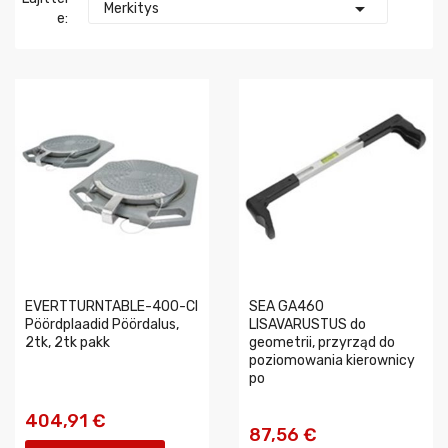

Merkitys
E:
EVERTTURNTABLE-400-CI
SEA GA460
Pöördplaadid Pöördalus,
LISAVARUSTUS do
2tk, 2tk pakk
geometrii, przyrząd do
poziomowania kierownicy
po
404,91 €
87,56 €