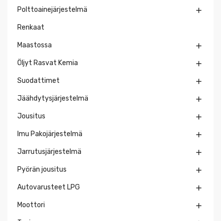
Polttoainejärjestelmä

Renkaat
Maastossa

Öljyt Rasvat Kemia

Suodattimet

Jäähdytysjärjestelmä

Jousitus

Imu Pakojärjestelmä

Jarrutusjärjestelmä

Pyörän jousitus

Autovarusteet LPG

Moottori
