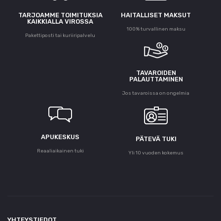
TARJOAMME TOIMITUKSIA
HAITALLISET MAKSUT
KAIKKIALLA VIROSSA
100% turvallinen maksu
Pakettiposti tai kuriiripalvelu
TAVAROIDEN
PALAUTTAMINEN
Jos tavaroissa on ongelmia
APUKESKUS
PÄTEVÄ TUKI
Reaaliaikainen tuki
Yli 10 vuoden kokemus
YHTEYSTIEDOT