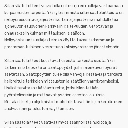
Sillan säätölaitteet voivat olla erilaisia ja eri malleja vastaamaan
korjaamoiden tarpeita. Yksi yleisimmistä sillan säätölaitteista on
nelipyöräsuuntausjärjestelmä. Tämä järjestelmä mahdollistaa
ajoneuvon etupyörien kärkivälin, kaltevuuden, vetotavan ja
ohjausakselin kulman mittauksen ja säädön.
Nelipyöräsuuntausjärjestelmän käyttö takaa tarkemman ja
paremman tuloksen verrattuna kaksipyöräiseen järjestelmään.
Sillan säätölaitteet koostuvat useista tärkeistä osista. Yksi
tärkeimmistä osista on säätöpöydät, joihin ajoneuvon pyörät
asetetaan. Säätöpöytien tulee olla vahvoja, kestäviä ja tarkasti
kalibroituja tarkkojen mittausten ja säätöjen varmistamiseksi.
Lisäksi tarvitaan säätöantureita, jotka kiinnitetään
pyörätelineisiin ja mittaavat pyörien asentoa ja kulmia.
Mittalaitteet ja ohjelmistot mahdollistavat tietojen keräämisen,
analysoinnin ja tulosten näyttämisen.
Sillan säätölaitteet vaativat myös säännöllistä huoltoa ja