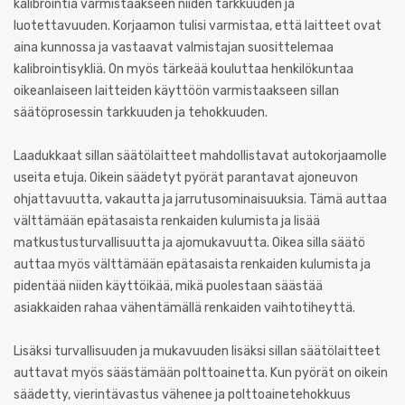
kalibrointia varmistaakseen niiden tarkkuuden ja
luotettavuuden. Korjaamon tulisi varmistaa, että laitteet ovat
aina kunnossa ja vastaavat valmistajan suosittelemaa
kalibrointisykliä. On myös tärkeää kouluttaa henkilökuntaa
oikeanlaiseen laitteiden käyttöön varmistaakseen sillan
säätöprosessin tarkkuuden ja tehokkuuden.
Laadukkaat sillan säätölaitteet mahdollistavat autokorjaamolle
useita etuja. Oikein säädetyt pyörät parantavat ajoneuvon
ohjattavuutta, vakautta ja jarrutusominaisuuksia. Tämä auttaa
välttämään epätasaista renkaiden kulumista ja lisää
matkustusturvallisuutta ja ajomukavuutta. Oikea silla säätö
auttaa myös välttämään epätasaista renkaiden kulumista ja
pidentää niiden käyttöikää, mikä puolestaan säästää
asiakkaiden rahaa vähentämällä renkaiden vaihtotiheyttä.
Lisäksi turvallisuuden ja mukavuuden lisäksi sillan säätölaitteet
auttavat myös säästämään polttoainetta. Kun pyörät on oikein
säädetty, vierintävastus vähenee ja polttoainetehokkuus