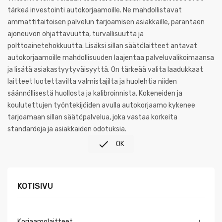
tärkeä investointi autokorjaamoille. Ne mahdollistavat
ammattitaitoisen palvelun tarjoamisen asiakkaille, parantaen
ajoneuvon ohjattavuutta, turvallisuutta ja
polttoainetehokkuutta. Lisäksi sillan säätölaitteet antavat
autokorjaamoille mahdollisuuden laajentaa palveluvalikoimaansa
ja lisätä asiakastyytyväisyyttä. On tärkeää valita laadukkaat
laitteet luotettavilta valmistajilta ja huolehtia niiden
säännöllisestä huollosta ja kalibroinnista. Kokeneiden ja
koulutettujen työntekijöiden avulla autokorjaamo kykenee
tarjoamaan sillan säätöpalvelua, joka vastaa korkeita
standardeja ja asiakkaiden odotuksia.

OK
KOTISIVU
Korjaamolaitteet