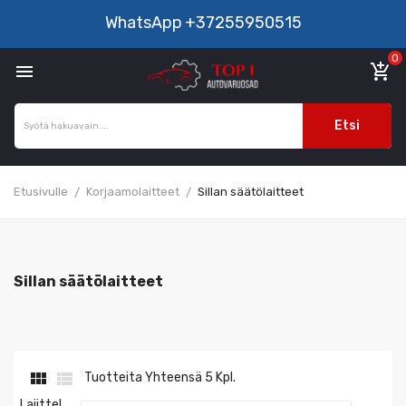
WhatsApp
+37255950515
0

add_shopping_cart
Etsi
Etusivulle
Korjaamolaitteet
Sillan säätölaitteet
Sillan säätölaitteet


Tuotteita Yhteensä 5 Kpl.
Lajittel