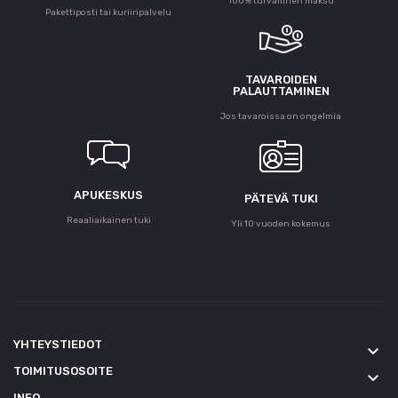
100% turvallinen maksu
Pakettiposti tai kuriiripalvelu
TAVAROIDEN
PALAUTTAMINEN
Jos tavaroissa on ongelmia
APUKESKUS
PÄTEVÄ TUKI
Reaaliaikainen tuki
Yli 10 vuoden kokemus
YHTEYSTIEDOT
keyboard_arrow_down
TOIMITUSOSOITE
keyboard_arrow_down
INFO