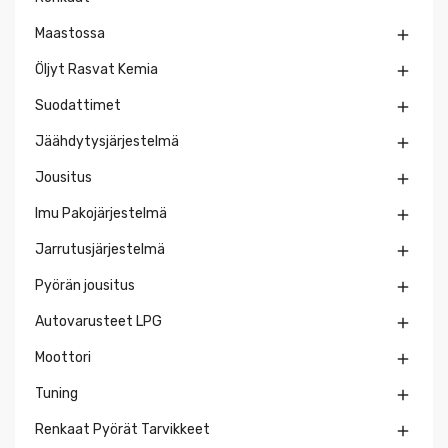
Maastossa

Öljyt Rasvat Kemia

Suodattimet

Jäähdytysjärjestelmä

Jousitus

Imu Pakojärjestelmä

Jarrutusjärjestelmä

Pyörän jousitus

Autovarusteet LPG

Moottori

Tuning

Renkaat Pyörät Tarvikkeet
