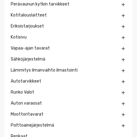
Perävaunun kytkin tarvikkeet

Kotitalouslaitteet

Erikoistarjoukset

Kotisivu

Vapaa-ajan tavarat

Sähköjärjestelmä

Lämmitys ilmanvaihto ilmastointi

Autotarvikkeet

Runko Valot

Auton varaosat

Moottoritavarat

Polttoainejärjestelmä

Renkaat