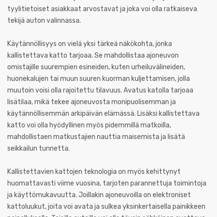
tyylitietoiset asiakkaat arvostavat ja joka voi olla ratkaiseva
tekijä auton valinnassa.
Käytännöllisyys on vielä yksi tärkeä näkökohta, jonka
kallistettava katto tarjoaa. Se mahdollistaa ajoneuvon
omistajille suurempien esineiden, kuten urheiluvälineiden,
huonekalujen tai muun suuren kuorman kuljettamisen, jolla
muutoin voisi olla rajoitettu tilavuus. Avatus katolla tarjoaa
lisätilaa, mikä tekee ajoneuvosta monipuolisemman ja
käytännöllisemmän arkipäivän elämässä. Lisäksi kallistettava
katto voi olla hyödyllinen myös pidemmillä matkoilla,
mahdollistaen matkustajien nauttia maisemista ja lisätä
seikkailun tunnetta.
Kallistettavien kattojen teknologia on myös kehittynyt
huomattavasti viime vuosina, tarjoten parannettuja toimintoja
ja käyttömukavuutta. Joillakin ajoneuvoilla on elektroniset
kattoluukut, joita voi avata ja sulkea yksinkertaisella painikkeen