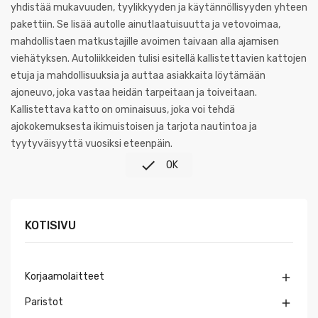
yhdistää mukavuuden, tyylikkyyden ja käytännöllisyyden yhteen
pakettiin. Se lisää autolle ainutlaatuisuutta ja vetovoimaa,
mahdollistaen matkustajille avoimen taivaan alla ajamisen
viehätyksen. Autoliikkeiden tulisi esitellä kallistettavien kattojen
etuja ja mahdollisuuksia ja auttaa asiakkaita löytämään
ajoneuvo, joka vastaa heidän tarpeitaan ja toiveitaan.
Kallistettava katto on ominaisuus, joka voi tehdä
ajokokemuksesta ikimuistoisen ja tarjota nautintoa ja
tyytyväisyyttä vuosiksi eteenpäin.

OK
KOTISIVU
Korjaamolaitteet

Paristot
