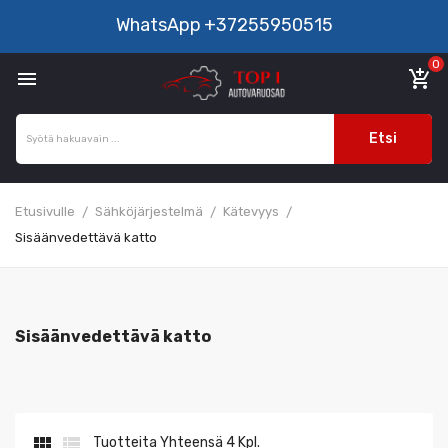
WhatsApp
+37255950515
0

add_shopping_cart
Etsi
Etusivulle
Sähköjärjestelmä
Kätevyys
Sisäänvedettävä katto
Sisäänvedettävä katto


Tuotteita Yhteensä 4 Kpl.