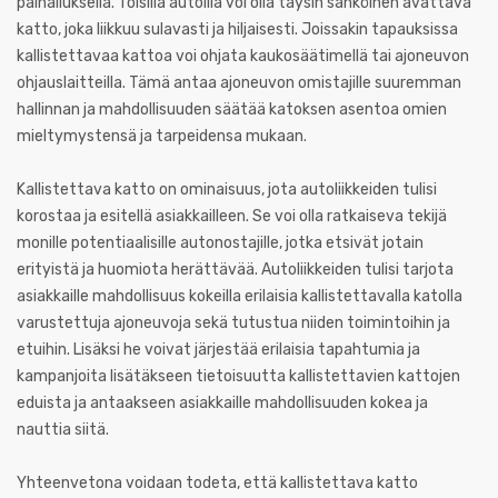
painalluksella. Toisilla autoilla voi olla täysin sähköinen avattava
katto, joka liikkuu sulavasti ja hiljaisesti. Joissakin tapauksissa
kallistettavaa kattoa voi ohjata kaukosäätimellä tai ajoneuvon
ohjauslaitteilla. Tämä antaa ajoneuvon omistajille suuremman
hallinnan ja mahdollisuuden säätää katoksen asentoa omien
mieltymystensä ja tarpeidensa mukaan.
Kallistettava katto on ominaisuus, jota autoliikkeiden tulisi
korostaa ja esitellä asiakkailleen. Se voi olla ratkaiseva tekijä
monille potentiaalisille autonostajille, jotka etsivät jotain
erityistä ja huomiota herättävää. Autoliikkeiden tulisi tarjota
asiakkaille mahdollisuus kokeilla erilaisia kallistettavalla katolla
varustettuja ajoneuvoja sekä tutustua niiden toimintoihin ja
etuihin. Lisäksi he voivat järjestää erilaisia tapahtumia ja
kampanjoita lisätäkseen tietoisuutta kallistettavien kattojen
eduista ja antaakseen asiakkaille mahdollisuuden kokea ja
nauttia siitä.
Yhteenvetona voidaan todeta, että kallistettava katto