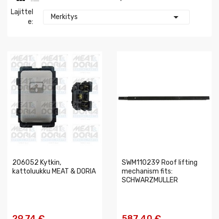
Lajittel

Merkitys
E:
206052 Kytkin,
SWM110239 Roof lifting
kattoluukku MEAT & DORIA
mechanism fits:
SCHWARZMULLER
29,74 €
587,40 €