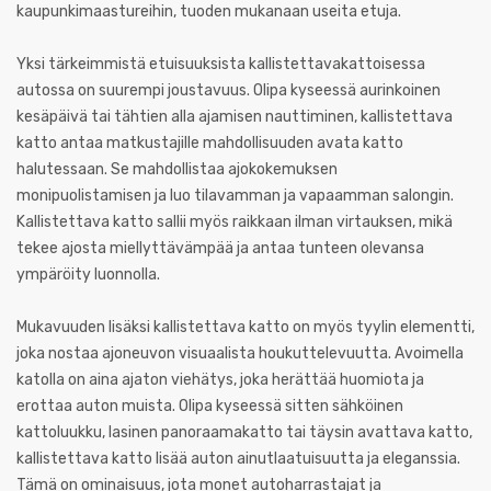
kaupunkimaastureihin, tuoden mukanaan useita etuja.
Yksi tärkeimmistä etuisuuksista kallistettavakattoisessa
autossa on suurempi joustavuus. Olipa kyseessä aurinkoinen
kesäpäivä tai tähtien alla ajamisen nauttiminen, kallistettava
katto antaa matkustajille mahdollisuuden avata katto
halutessaan. Se mahdollistaa ajokokemuksen
monipuolistamisen ja luo tilavamman ja vapaamman salongin.
Kallistettava katto sallii myös raikkaan ilman virtauksen, mikä
tekee ajosta miellyttävämpää ja antaa tunteen olevansa
ympäröity luonnolla.
Mukavuuden lisäksi kallistettava katto on myös tyylin elementti,
joka nostaa ajoneuvon visuaalista houkuttelevuutta. Avoimella
katolla on aina ajaton viehätys, joka herättää huomiota ja
erottaa auton muista. Olipa kyseessä sitten sähköinen
kattoluukku, lasinen panoraamakatto tai täysin avattava katto,
kallistettava katto lisää auton ainutlaatuisuutta ja eleganssia.
Tämä on ominaisuus, jota monet autoharrastajat ja