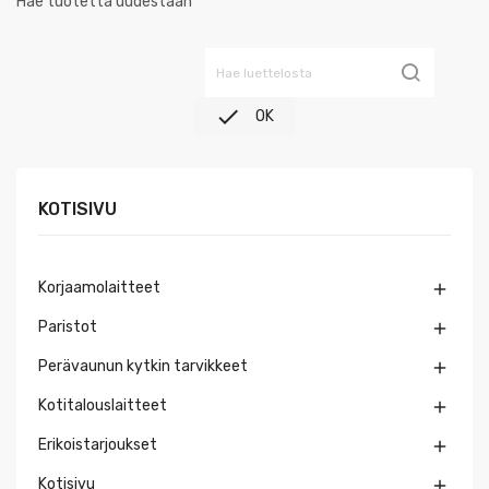
Hae tuotetta uudestaan

OK
KOTISIVU
Korjaamolaitteet

Paristot

Perävaunun kytkin tarvikkeet

Kotitalouslaitteet

Erikoistarjoukset

Kotisivu
