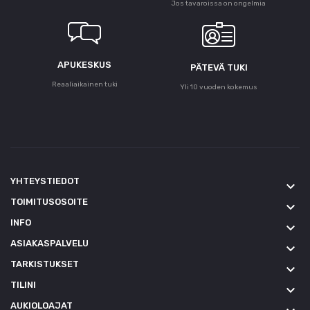
Jos tavaroissa on ongelmia
APUKESKUS
PÄTEVÄ TUKI
Reaaliaikainen tuki
Yli 10 vuoden kokemus
YHTEYSTIEDOT
keyboard_arrow_down
TOIMITUSOSOITE
keyboard_arrow_down
INFO
keyboard_arrow_down
ASIAKASPALVELU
keyboard_arrow_down
TARKISTUKSET
keyboard_arrow_down
TILINI
keyboard_arrow_down
AUKIOLOAJAT