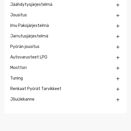
Jäähdytysjärjestelmä

Jousitus

Imu Pakojärjestelmä

Jarrutusjärjestelmä

Pyörän jousitus

Autovarusteet LPG

Moottori

Tuning

Renkaat Pyörät Tarvikkeet

Jõuülekanne
