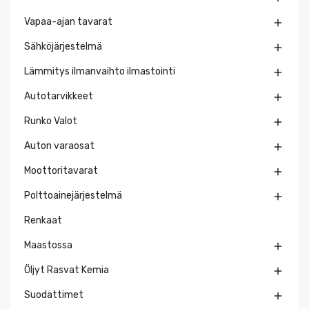
Vapaa-ajan tavarat

Sähköjärjestelmä

Lämmitys ilmanvaihto ilmastointi

Autotarvikkeet

Runko Valot

Auton varaosat

Moottoritavarat

Polttoainejärjestelmä

Renkaat
Maastossa

Öljyt Rasvat Kemia

Suodattimet
