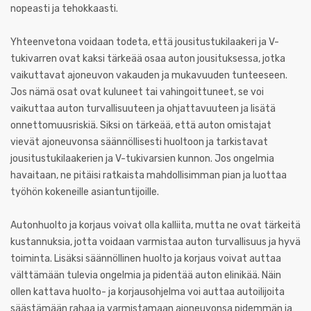
nopeasti ja tehokkaasti.
Yhteenvetona voidaan todeta, että jousitustukilaakeri ja V-
tukivarren ovat kaksi tärkeää osaa auton jousituksessa, jotka
vaikuttavat ajoneuvon vakauden ja mukavuuden tunteeseen.
Jos nämä osat ovat kuluneet tai vahingoittuneet, se voi
vaikuttaa auton turvallisuuteen ja ohjattavuuteen ja lisätä
onnettomuusriskiä. Siksi on tärkeää, että auton omistajat
vievät ajoneuvonsa säännöllisesti huoltoon ja tarkistavat
jousitustukilaakerien ja V-tukivarsien kunnon. Jos ongelmia
havaitaan, ne pitäisi ratkaista mahdollisimman pian ja luottaa
työhön kokeneille asiantuntijoille.
Autonhuolto ja korjaus voivat olla kalliita, mutta ne ovat tärkeitä
kustannuksia, jotta voidaan varmistaa auton turvallisuus ja hyvä
toiminta. Lisäksi säännöllinen huolto ja korjaus voivat auttaa
välttämään tulevia ongelmia ja pidentää auton elinikää. Näin
ollen kattava huolto- ja korjausohjelma voi auttaa autoilijoita
säästämään rahaa ja varmistamaan ajoneuvonsa pidemmän ja