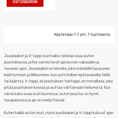
OSTOSKORIIN
Näytetään 1-7 yht. 7 tuotteesta
Jousilaakeri ja V-tappi ovat kaksi tärkeää osaa auton
jousituksessa, jotka varmistavat ajoneuvon vakauden ja
tasaisen ajon. Jousilaakeri on kiinnike, joka mahdollistaa jousen
kääntymisen ja liikkumisen, kun auto kulkee epätasaisella tiellä
tai kääntyy. V-tappi, eli jousituksen tukitappi, on metalliosa, joka
pitää jousituksen koossa ja auttaa välttämään heilumista. Kun
nämä kaksi osaa ovat kunnossa, auton jousitus on hyvin
tasapainossa ja ajo on miellyttävää.
Kuten kaikki auton osat, myös jousilaakeri ja V-tappi kuluvat ajan