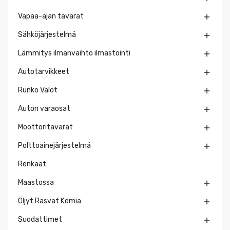
Vapaa-ajan tavarat

Sähköjärjestelmä

Lämmitys ilmanvaihto ilmastointi

Autotarvikkeet

Runko Valot

Auton varaosat

Moottoritavarat

Polttoainejärjestelmä

Renkaat
Maastossa

Öljyt Rasvat Kemia

Suodattimet
