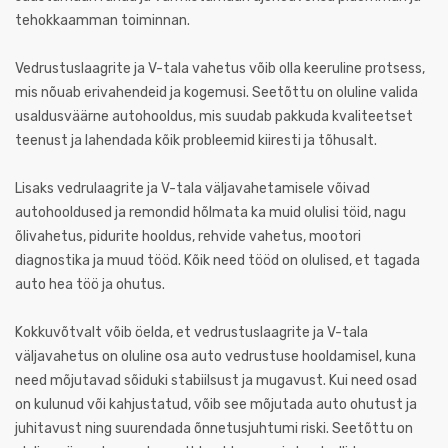
tehokkaamman toiminnan.
Vedrustuslaagrite ja V-tala vahetus võib olla keeruline protsess,
mis nõuab erivahendeid ja kogemusi. Seetõttu on oluline valida
usaldusväärne autohooldus, mis suudab pakkuda kvaliteetset
teenust ja lahendada kõik probleemid kiiresti ja tõhusalt.
Lisaks vedrulaagrite ja V-tala väljavahetamisele võivad
autohooldused ja remondid hõlmata ka muid olulisi töid, nagu
õlivahetus, pidurite hooldus, rehvide vahetus, mootori
diagnostika ja muud tööd. Kõik need tööd on olulised, et tagada
auto hea töö ja ohutus.
Kokkuvõtvalt võib öelda, et vedrustuslaagrite ja V-tala
väljavahetus on oluline osa auto vedrustuse hooldamisel, kuna
need mõjutavad sõiduki stabiilsust ja mugavust. Kui need osad
on kulunud või kahjustatud, võib see mõjutada auto ohutust ja
juhitavust ning suurendada õnnetusjuhtumi riski. Seetõttu on