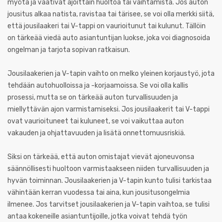
myötä ja vaativat ajoittain huoltoa tai vaihtamista. Jos auton
jousitus alkaa natista, ravistaa tai tärisee, se voi olla merkki siitä,
että jousilaakeri tai V-tappi on vaurioitunut tai kulunut. Tällöin
on tärkeää viedä auto asiantuntijan luokse, joka voi diagnosoida
ongelman ja tarjota sopivan ratkaisun.
Jousilaakerien ja V-tapin vaihto on melko yleinen korjaustyö, jota
tehdään autohuolloissa ja -korjaamoissa. Se voi olla kallis
prosessi, mutta se on tärkeää auton turvallisuuden ja
miellyttävän ajon varmistamiseksi. Jos jousilaakerit tai V-tappi
ovat vaurioituneet tai kuluneet, se voi vaikuttaa auton
vakauden ja ohjattavuuden ja lisätä onnettomuusriskiä.
Siksi on tärkeää, että auton omistajat vievät ajoneuvonsa
säännöllisesti huoltoon varmistaakseen niiden turvallisuuden ja
hyvän toiminnan. Jousilaakerien ja V-tapin kunto tulisi tarkistaa
vähintään kerran vuodessa tai aina, kun jousitusongelmia
ilmenee. Jos tarvitset jousilaakerien ja V-tapin vaihtoa, se tulisi
antaa kokeneille asiantuntijoille, jotka voivat tehdä työn