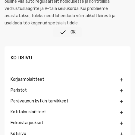
oluline viia auto regulaarselt hooldusesse ja kontrollida
vedrustuslaagrite ja V-tala seisukorda. Kui probleeme
avastatakse, tuleks need lahendada võimalikult kiiresti ja
usaldada töö kogenud spetsialistidele.

OK
KOTISIVU
Korjaamolaitteet

Paristot

Perävaunun kytkin tarvikkeet

Kotitalouslaitteet

Erikoistarjoukset

Kotisivu
