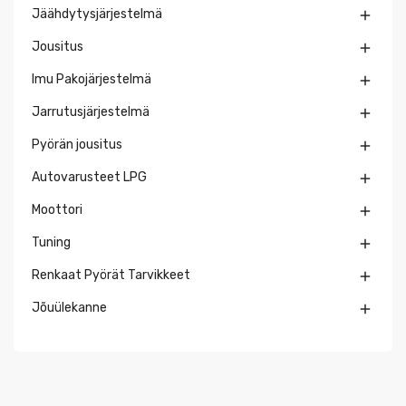
Jäähdytysjärjestelmä

Jousitus

Imu Pakojärjestelmä

Jarrutusjärjestelmä

Pyörän jousitus

Autovarusteet LPG

Moottori

Tuning

Renkaat Pyörät Tarvikkeet

Jõuülekanne
