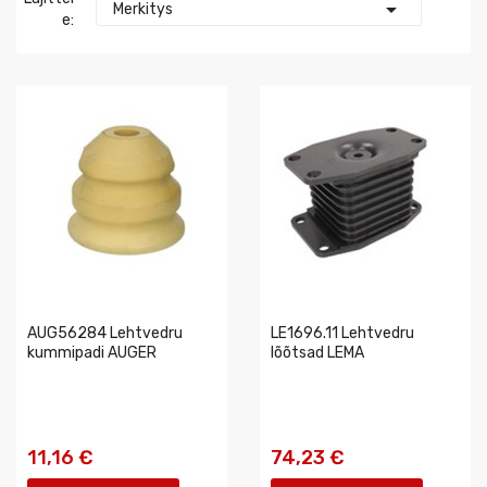

Merkitys
E:
AUG56284 Lehtvedru
LE1696.11 Lehtvedru
kummipadi AUGER
lõõtsad LEMA
11,16 €
74,23 €