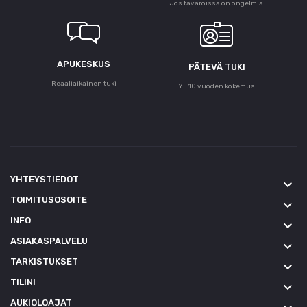
Jos tavaroissa on ongelmia
APUKESKUS
PÄTEVÄ TUKI
Reaaliaikainen tuki
Yli 10 vuoden kokemus
YHTEYSTIEDOT
keyboard_arrow_down
TOIMITUSOSOITE
keyboard_arrow_down
INFO
keyboard_arrow_down
ASIAKASPALVELU
keyboard_arrow_down
TARKISTUKSET
keyboard_arrow_down
TILINI
keyboard_arrow_down
AUKIOLOAJAT