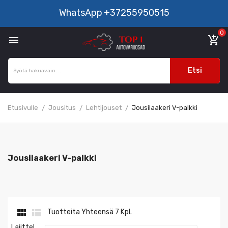
WhatsApp
+37255950515
0

add_shopping_cart
Etsi
Etusivulle
Jousitus
Lehtijouset
Jousilaakeri V-palkki
Jousilaakeri V-palkki


Tuotteita Yhteensä 7 Kpl.
Lajittel