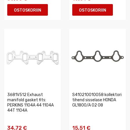
OSTOSKORIIN
OSTOSKORIIN
3681V512 Exhaust
S410210010058 kollektori
manifold gasket fits:
tihend sisselase HONDA
PERKINS 1104A 44 1104A
GL1800/A 02 08
44T 1104A
34,72 €
15,51 €