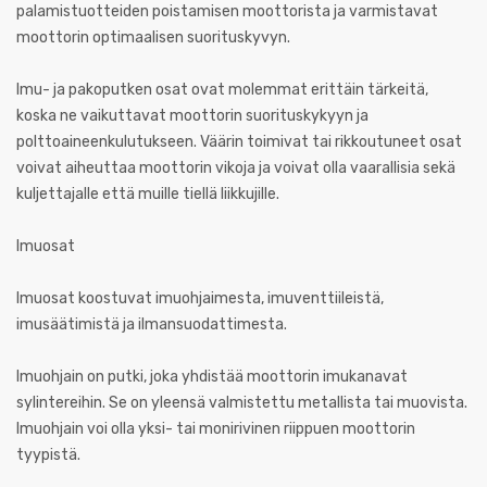
palamistuotteiden poistamisen moottorista ja varmistavat
moottorin optimaalisen suorituskyvyn.
Imu- ja pakoputken osat ovat molemmat erittäin tärkeitä,
koska ne vaikuttavat moottorin suorituskykyyn ja
polttoaineenkulutukseen. Väärin toimivat tai rikkoutuneet osat
voivat aiheuttaa moottorin vikoja ja voivat olla vaarallisia sekä
kuljettajalle että muille tiellä liikkujille.
Imuosat
Imuosat koostuvat imuohjaimesta, imuventtiileistä,
imusäätimistä ja ilmansuodattimesta.
Imuohjain on putki, joka yhdistää moottorin imukanavat
sylintereihin. Se on yleensä valmistettu metallista tai muovista.
Imuohjain voi olla yksi- tai monirivinen riippuen moottorin
tyypistä.