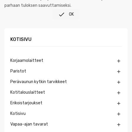
parhaan tuloksen saavuttamiseksi.

OK
KOTISIVU
Korjaamolaitteet

Paristot

Perävaunun kytkin tarvikkeet

Kotitalouslaitteet

Erikoistarjoukset

Kotisivu

Vapaa-ajan tavarat
