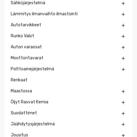
Sähköjärjestelmä

Lämmitys ilmanvaihto ilmastointi

Autotarvikkeet

Runko Valot

Auton varaosat

Moottoritavarat

Polttoainejärjestelmä

Renkaat
Maastossa

Öljyt Rasvat Kemia

Suodattimet

Jäähdytysjärjestelmä

Jousitus
