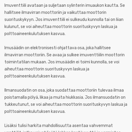
Imuventtiili avataan ja suljetaan sylinterin imuaukon kautta. Se
hallitsee ilmavirran moottoriin ja vaikuttaa moottorin
suorituskykyyn. Jos imuventtiili ei sulkeudu kunnolla tai on liian
kulunut, se voi aiheuttaa moottorin suorituskyvyn laskua ja
polttoaineenkulutuksen kasvua.
Imusäädin on elektronisesti ohjattava osa, joka hallitsee
ilmavirran moottoriin. Se avaa ja sulkee imuventtiilin moottorin
toimintatilan mukaan. Jos imusäädin ei toimi kunnolla, se voi
aiheuttaa moottorin suorituskyvyn laskua ja
polttoaineenkulutuksen kasvua.
Ilmansuodatin on osa, joka suodattaa moottoriin tulevaa ilmaa
poistamalla pölyä, likaa ja muita hiukkasia. Jos ilmansuodatin on
tukkeutunut, se voi aiheuttaa moottorin suorituskyvyn laskua ja
polttoaineenkulutuksen kasvua.
Lisäksi tulisi harkita mahdollisuutta asentaa vahvemmat