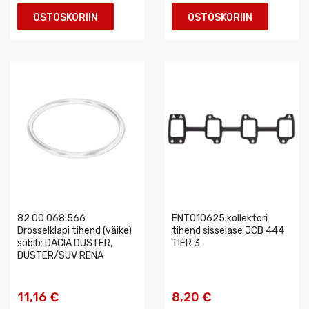
OSTOSKORIIN
OSTOSKORIIN
82 00 068 566
ENT010625 kollektori
Drosselklapi tihend (väike)
tihend sisselase JCB 444
sobib: DACIA DUSTER,
TIER 3
DUSTER/SUV RENA
11,16 €
8,20 €