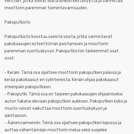
venttiilit, jotka voivat lisätä lohkon kestävyyttä ja varmistaa
moottorin paremman toimintavarmuuden.
Pakoputkisto
Pakoputkisto koostuu useista osista, jotka varmistavat
pakokaasujen esteettömän poistamisen ja moottorin
paremman suorituskyvyn. Pakoputkiston tärkeimmät osat
ovat:
- Keräin: Tämä osa sijaitsee moottorin pakoputken päässä ja
kerää pakokaasut eri sylintereistä. Keräin ohjaa pakokaasut
eteenpäin pakoputkeen.
- Pakoputki: Tämä osa on tarpeen pakokaasujen ohjaamiseksi
auton takana olevaan pakoputken aukkoon. Pakoputken koko ja
muoto voivat vaikuttaa moottorin suorituskykyyn ja
äänitasoon.
- Äänenvaimennin: Tämä osa sijaitsee pakoputken lopussa ja
auttaa vähentämään moottorin melua sekä suojelee