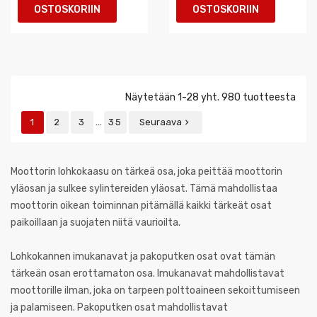
OSTOSKORIIN
OSTOSKORIIN
Näytetään 1-28 yht. 980 tuotteesta
…
1
2
3
35
Seuraava

Moottorin lohkokaasu on tärkeä osa, joka peittää moottorin
yläosan ja sulkee sylintereiden yläosat. Tämä mahdollistaa
moottorin oikean toiminnan pitämällä kaikki tärkeät osat
paikoillaan ja suojaten niitä vaurioilta.
Lohkokannen imukanavat ja pakoputken osat ovat tämän
tärkeän osan erottamaton osa. Imukanavat mahdollistavat
moottorille ilman, joka on tarpeen polttoaineen sekoittumiseen
ja palamiseen. Pakoputken osat mahdollistavat