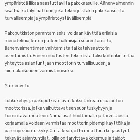
ympäristöä liikaa saastuttavilta pakokaasuille. Äänenvaimennin
sisältää katalysaattorin, joka tekee joistakin pakokaasuista
turvallisempia ja ympäristöystävällisempiä.
Pakoputkiston parantamiseksi voidaan käyttää erilaisia
menetelmiä, kuten putken halkaisijan suurentamista,
äänenvaimentimen vaihtamista tai katalysaattorin
asentamista. Ennen muutosten tekemistä tulisi kuitenkin ottaa
yhteyttä asiantuntijaan moottorin turvallisuuden ja
lainmukaisuuden varmistamiseksi.
Yhteenveto
Lohkokehys ja pakoputkisto ovat kaksi tärkeää osaa auton
moottorissa, jotka vaikuttavat sen suorituskykyyn ja
toimintavarmuuteen. Nämä osat huoltamalla ja tarvittaessa
korjaamalla voidaan varmistaa moottorin pidempi käyttöikä ja
parempi suorituskyky. On tärkeää, että moottorin korjaustyöt
tekevät asiantuntijat, joilla on tarvittava kokemus ja taidot