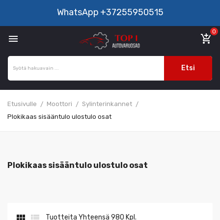
WhatsApp
+37255950515
0

add_shopping_cart
Etsi
Etusivulle
Moottori
Sylinterinkannet
Plokikaas sisääntulo ulostulo osat
Plokikaas sisääntulo ulostulo osat


Tuotteita Yhteensä 980 Kpl.