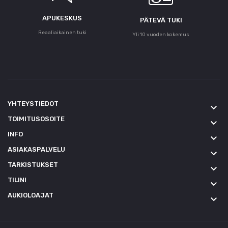
APUKESKUS
PÄTEVÄ TUKI
Reaaliaikainen tuki
Yli 10 vuoden kokemus
YHTEYSTIEDOT
keyboard_arrow_down
TOIMITUSOSOITE
keyboard_arrow_down
INFO
keyboard_arrow_down
ASIAKASPALVELU
keyboard_arrow_down
TARKISTUKSET
keyboard_arrow_down
TILINI
keyboard_arrow_down
AUKIOLOAJAT
keyboard_arrow_down