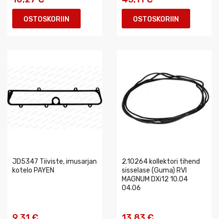
OSTOSKORIIN
OSTOSKORIIN
JD5347 Tiiviste, imusarjan
2.10264 kollektori tihend
kotelo PAYEN
sisselase (Guma) RVI
MAGNUM DXi12 10.04
04.06
9,31 €
13,83 €