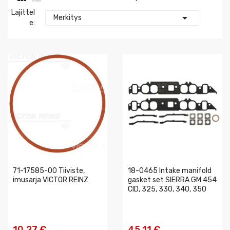
Lajittel

Merkitys
E:
71-17585-00 Tiiviste,
18-0465 Intake manifold
imusarja VICTOR REINZ
gasket set SIERRA GM 454
CID, 325, 330, 340, 350
10,27 €
45,11 €