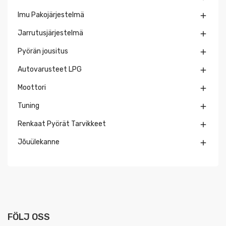
Imu Pakojärjestelmä

Jarrutusjärjestelmä

Pyörän jousitus

Autovarusteet LPG

Moottori

Tuning

Renkaat Pyörät Tarvikkeet

Jõuülekanne

FÖLJ OSS