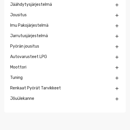
Jäähdytysjärjestelmä

Jousitus

Imu Pakojärjestelmä

Jarrutusjärjestelmä

Pyörän jousitus

Autovarusteet LPG

Moottori

Tuning

Renkaat Pyörät Tarvikkeet

Jõuülekanne
