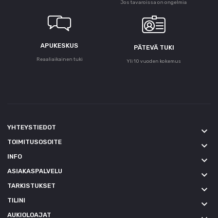
Jos tavaroissa on ongelmia
APUKESKUS
PÄTEVÄ TUKI
Reaaliaikainen tuki
Yli 10 vuoden kokemus
YHTEYSTIEDOT
keyboard_arrow_down
TOIMITUSOSOITE
keyboard_arrow_down
INFO
keyboard_arrow_down
ASIAKASPALVELU
keyboard_arrow_down
TARKISTUKSET
keyboard_arrow_down
TILINI
keyboard_arrow_down
AUKIOLOAJAT