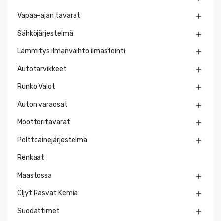
Vapaa-ajan tavarat

Sähköjärjestelmä

Lämmitys ilmanvaihto ilmastointi

Autotarvikkeet

Runko Valot

Auton varaosat

Moottoritavarat

Polttoainejärjestelmä

Renkaat
Maastossa

Öljyt Rasvat Kemia

Suodattimet
