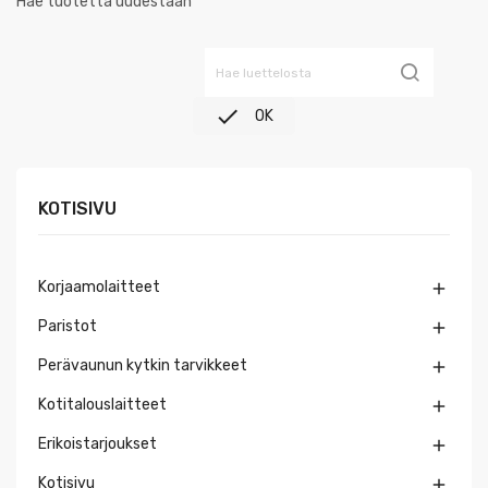
Hae tuotetta uudestaan

OK
KOTISIVU
Korjaamolaitteet

Paristot

Perävaunun kytkin tarvikkeet

Kotitalouslaitteet

Erikoistarjoukset

Kotisivu
