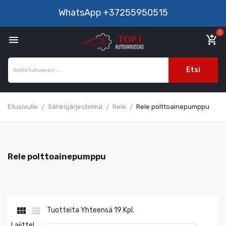
WhatsApp
+37255950515
0

add_shopping_cart
Etsi
Etusivulle
Sähköjärjestelmä
Rele
Rele polttoainepumppu
Rele polttoainepumppu


Tuotteita Yhteensä 19 Kpl.
Lajittel