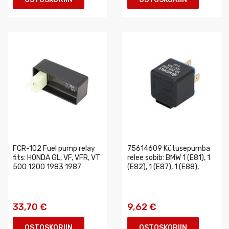
FCR-102 Fuel pump relay
75614609 Kütusepumba
fits: HONDA GL, VF, VFR, VT
relee sobib: BMW 1 (E81), 1
500 1200 1983 1987
(E82), 1 (E87), 1 (E88),
33,70 €
9,62 €
OSTOSKORIIN
OSTOSKORIIN