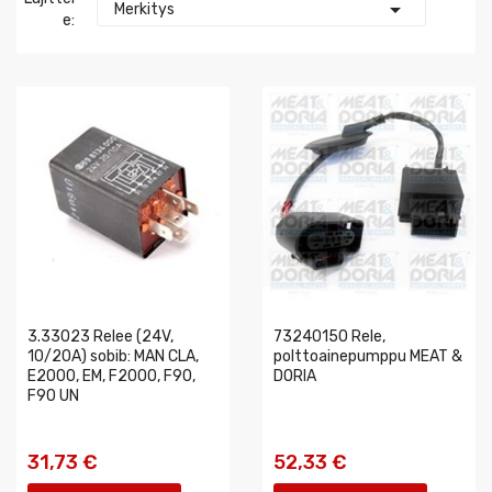

Merkitys
E:
3.33023 Relee (24V,
73240150 Rele,
10/20A) sobib: MAN CLA,
polttoainepumppu MEAT &
E2000, EM, F2000, F90,
DORIA
F90 UN
31,73 €
52,33 €