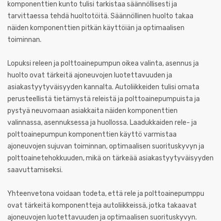
komponenttien kunto tulisi tarkistaa säännöllisesti ja
tarvittaessa tehdä huoltotöitä. Säännöllinen huolto takaa
näiden komponenttien pitkän käyttöiän ja optimaalisen
toiminnan.
Lopuksi releen ja polttoainepumpun oikea valinta, asennus ja
huolto ovat tärkeitä ajoneuvojen luotettavuuden ja
asiakastyytyväisyyden kannalta. Autoliikkeiden tulisi omata
perusteellistä tietämystä releistä ja polttoainepumpuista ja
pystyä neuvomaan asiakkaita näiden komponenttien
valinnassa, asennuksessa ja huollossa. Laadukkaiden rele- ja
polttoainepumpun komponenttien käyttö varmistaa
ajoneuvojen sujuvan toiminnan, optimaalisen suorituskyvyn ja
polttoainetehokkuuden, mikä on tärkeää asiakastyytyväisyyden
saavuttamiseksi.
Yhteenvetona voidaan todeta, että rele ja polttoainepumppu
ovat tärkeitä komponentteja autoliikkeissä, jotka takaavat
ajoneuvojen luotettavuuden ja optimaalisen suorituskyvyn.