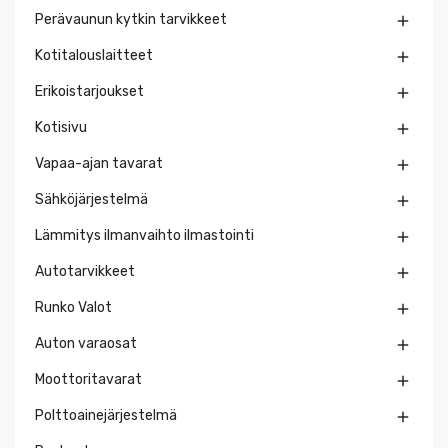
Perävaunun kytkin tarvikkeet

Kotitalouslaitteet

Erikoistarjoukset

Kotisivu

Vapaa-ajan tavarat

Sähköjärjestelmä

Lämmitys ilmanvaihto ilmastointi

Autotarvikkeet

Runko Valot

Auton varaosat

Moottoritavarat

Polttoainejärjestelmä
