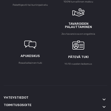
100% turvallinen maksu
Pakettiposti tai kuriiripalvelu
TAVAROIDEN
PALAUTTAMINEN
Jos tavaroissa on ongelmia
APUKESKUS
PÄTEVÄ TUKI
Reaaliaikainen tuki
Yli 10 vuoden kokemus
YHTEYSTIEDOT
keyboard_arrow_down
TOIMITUSOSOITE
keyboard_arrow_down