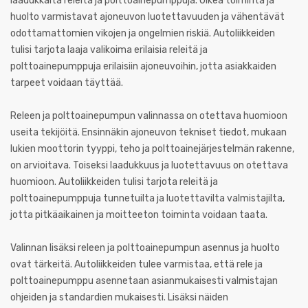
laadukkaita releitä ja polttoainepumppuja. Oikea toiminta ja
huolto varmistavat ajoneuvon luotettavuuden ja vähentävät
odottamattomien vikojen ja ongelmien riskiä. Autoliikkeiden
tulisi tarjota laaja valikoima erilaisia releitä ja
polttoainepumppuja erilaisiin ajoneuvoihin, jotta asiakkaiden
tarpeet voidaan täyttää.
Releen ja polttoainepumpun valinnassa on otettava huomioon
useita tekijöitä. Ensinnäkin ajoneuvon tekniset tiedot, mukaan
lukien moottorin tyyppi, teho ja polttoainejärjestelmän rakenne,
on arvioitava. Toiseksi laadukkuus ja luotettavuus on otettava
huomioon. Autoliikkeiden tulisi tarjota releitä ja
polttoainepumppuja tunnetuilta ja luotettavilta valmistajilta,
jotta pitkäaikainen ja moitteeton toiminta voidaan taata.
Valinnan lisäksi releen ja polttoainepumpun asennus ja huolto
ovat tärkeitä. Autoliikkeiden tulee varmistaa, että rele ja
polttoainepumppu asennetaan asianmukaisesti valmistajan
ohjeiden ja standardien mukaisesti. Lisäksi näiden