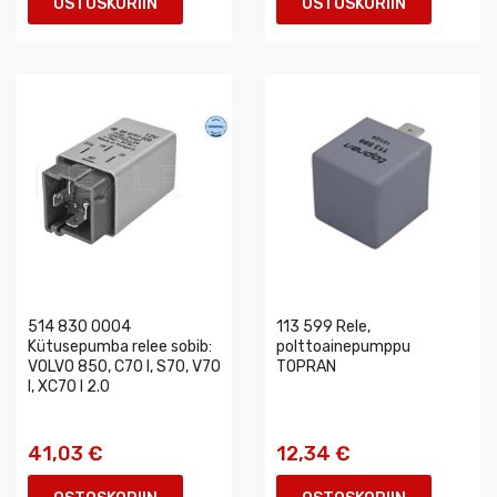
OSTOSKORIIN
OSTOSKORIIN
514 830 0004
113 599 Rele,
Kütusepumba relee sobib:
polttoainepumppu
VOLVO 850, C70 I, S70, V70
TOPRAN
I, XC70 I 2.0
41,03 €
12,34 €