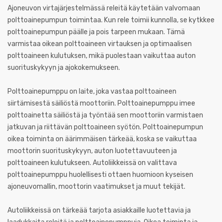
Ajoneuvon virtajärjestelmässä releitä käytetään valvomaan
polttoainepumpun toimintaa. Kun rele toimii kunnolla, se kytkkee
polttoainepumpun päälle ja pois tarpeen mukaan. Tämä
varmistaa oikean polttoaineen virtauksen ja optimaalisen
polttoaineen kulutuksen, mikä puolestaan vaikuttaa auton
suorituskykyyn ja ajokokemukseen.
Polttoainepumppu on laite, joka vastaa polttoaineen
siirtämisestä säiliöstä moottoriin. Polttoainepumppu imee
polttoainetta säiliöstä ja työntää sen moottoriin varmistaen
jatkuvan ja riittävän polttoaineen syötön. Polttoainepumpun
oikea toiminta on äärimmäisen tärkeää, koska se vaikuttaa
moottorin suorituskykyyn, auton luotettavuuteen ja
polttoaineen kulutukseen. Autoliikkeissä on valittava
polttoainepumppu huolellisesti ottaen huomioon kyseisen
ajoneuvomallin, moottorin vaatimukset ja muut tekijät.
Autoliikkeissä on tärkeää tarjota asiakkaille luotettavia ja