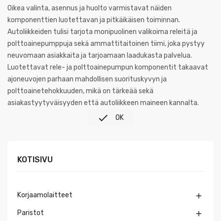
Oikea valinta, asennus ja huolto varmistavat näiden
komponenttien luotettavan ja pitkäikäisen toiminnan.
Autoliikkeiden tulisi tarjota monipuolinen valikoima releitä ja
polttoainepumppuja sekä ammattitaitoinen tiimi, joka pystyy
neuvomaan asiakkaita ja tarjoamaan laadukasta palvelua.
Luotettavat rele- ja polttoainepumpun komponentit takaavat
ajoneuvojen parhaan mahdollisen suorituskyvyn ja
polttoainetehokkuuden, mikä on tärkeää sekä
asiakastyytyväisyyden että autoliikkeen maineen kannalta.

OK
KOTISIVU
Korjaamolaitteet

Paristot
