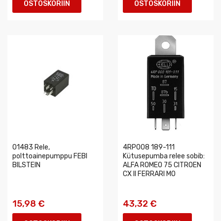
OSTOSKORIIN
OSTOSKORIIN
01483 Rele,
4RP008 189-111
polttoainepumppu FEBI
Kütusepumba relee sobib:
BILSTEIN
ALFA ROMEO 75 CITROEN
CX II FERRARI MO
15,98 €
43,32 €