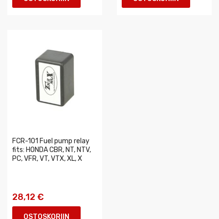
FCR-101 Fuel pump relay
fits: HONDA CBR, NT, NTV,
PC, VFR, VT, VTX, XL, X
28,12 €
OSTOSKORIIN