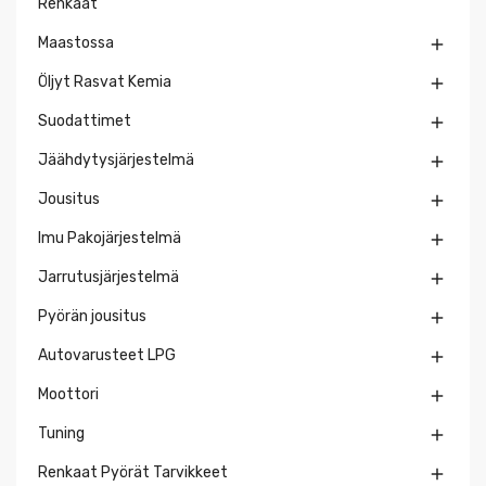
Renkaat
Maastossa

Öljyt Rasvat Kemia

Suodattimet

Jäähdytysjärjestelmä

Jousitus

Imu Pakojärjestelmä

Jarrutusjärjestelmä

Pyörän jousitus

Autovarusteet LPG

Moottori

Tuning

Renkaat Pyörät Tarvikkeet
