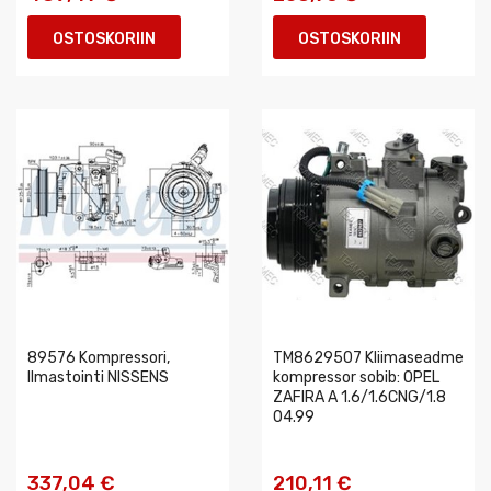
OSTOSKORIIN
OSTOSKORIIN
89576 Kompressori,
TM8629507 Kliimaseadme
Ilmastointi NISSENS
kompressor sobib: OPEL
ZAFIRA A 1.6/1.6CNG/1.8
04.99
337,04 €
210,11 €