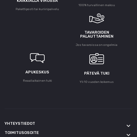
KAIKKIALLA VIROSSA
100% turvallinen maksu
Pakettiposti tai kuriiripalvelu
TAVAROIDEN
PALAUTTAMINEN
Jos tavaroissa on ongelmia
APUKESKUS
PÄTEVÄ TUKI
Reaaliaikainen tuki
Yli 10 vuoden kokemus
YHTEYSTIEDOT
keyboard_arrow_down
TOIMITUSOSOITE
keyboard_arrow_down