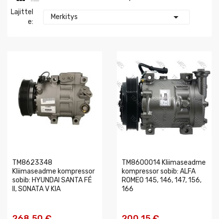
Lajittel

Merkitys
E:
TM8623348
TM8600014 Kliimaseadme
Kliimaseadme kompressor
kompressor sobib: ALFA
sobib: HYUNDAI SANTA FÉ
ROMEO 145, 146, 147, 156,
II, SONATA V KIA
166
268,50 €
200,15 €