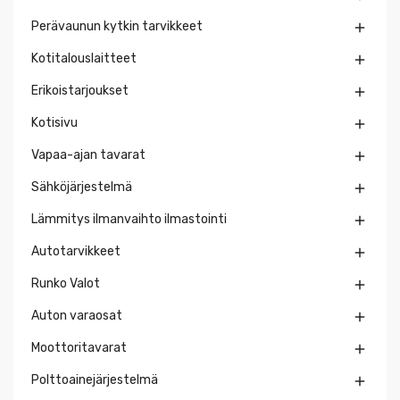
Perävaunun kytkin tarvikkeet

Kotitalouslaitteet

Erikoistarjoukset

Kotisivu

Vapaa-ajan tavarat

Sähköjärjestelmä

Lämmitys ilmanvaihto ilmastointi

Autotarvikkeet

Runko Valot

Auton varaosat

Moottoritavarat

Polttoainejärjestelmä
