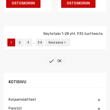
OSTOSKORIIN
OSTOSKORIIN
Näytetään 1-28 yht. 935 tuotteesta
…
1
2
3
34
Seuraava


OK
KOTISIVU
Korjaamolaitteet

Paristot
