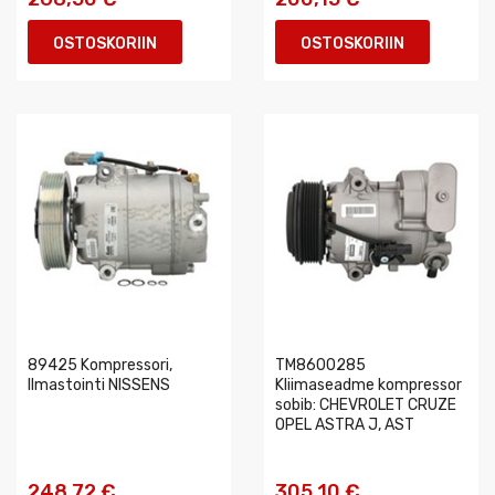
OSTOSKORIIN
OSTOSKORIIN
89425 Kompressori,
TM8600285
Ilmastointi NISSENS
Kliimaseadme kompressor
sobib: CHEVROLET CRUZE
OPEL ASTRA J, AST
248,72 €
305,10 €