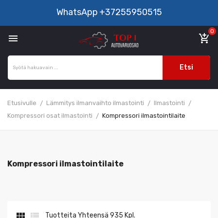
WhatsApp
+37255950515
0

add_shopping_cart
Etsi
Etusivulle
Lämmitys ilmanvaihto ilmastointi
Ilmastointi
Kompressori osat ilmastointi
Kompressori ilmastointilaite
Kompressori ilmastointilaite


Tuotteita Yhteensä 935 Kpl.