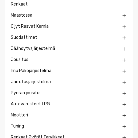
Renkaat
Maastossa

Öljyt Rasvat Kemia

Suodattimet

Jäähdytysjärjestelmä

Jousitus

Imu Pakojärjestelmä

Jarrutusjärjestelmä

Pyörän jousitus

Autovarusteet LPG

Moottori

Tuning

Renkaat Pyörät Tarvikkeet
