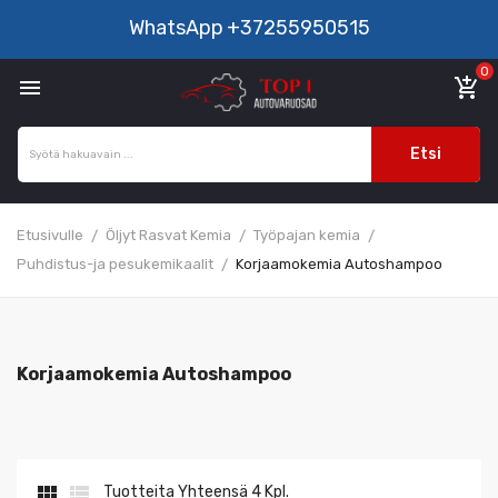
WhatsApp
+37255950515
0

add_shopping_cart
Etsi
Etusivulle
Öljyt Rasvat Kemia
Työpajan kemia
Puhdistus-ja pesukemikaalit
Korjaamokemia Autoshampoo
Korjaamokemia Autoshampoo


Tuotteita Yhteensä 4 Kpl.