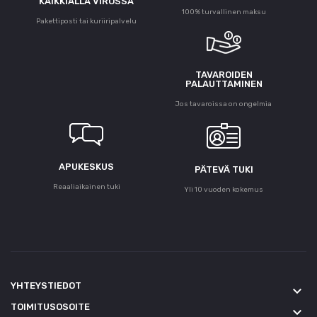
KAIKKIALLA VIROSSA
100% turvallinen maksu
Pakettiposti tai kuriiripalvelu
TAVAROIDEN
PALAUTTAMINEN
Jos tavaroissa on ongelmia
APUKESKUS
PÄTEVÄ TUKI
Reaaliaikainen tuki
Yli 10 vuoden kokemus
YHTEYSTIEDOT
keyboard_arrow_down
TOIMITUSOSOITE
keyboard_arrow_down