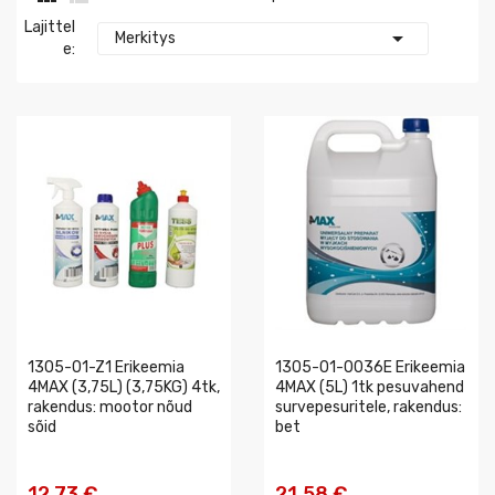
Lajittel

Merkitys
E:
1305-01-Z1 Erikeemia
1305-01-0036E Erikeemia
4MAX (3,75L) (3,75KG) 4tk,
4MAX (5L) 1tk pesuvahend
rakendus: mootor nõud
survepesuritele, rakendus:
sõid
bet
12,73 €
21,58 €