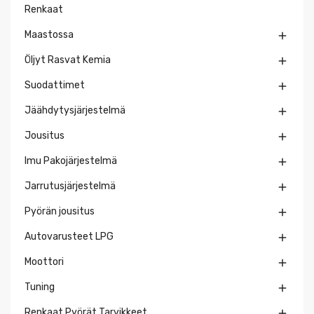
Renkaat
Maastossa

Öljyt Rasvat Kemia

Suodattimet

Jäähdytysjärjestelmä

Jousitus

Imu Pakojärjestelmä

Jarrutusjärjestelmä

Pyörän jousitus

Autovarusteet LPG

Moottori

Tuning

Renkaat Pyörät Tarvikkeet
