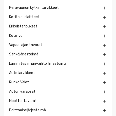
Perävaunun kytkin tarvikkeet

Kotitalouslaitteet

Erikoistarjoukset

Kotisivu

Vapaa-ajan tavarat

Sähköjärjestelmä

Lämmitys ilmanvaihto ilmastointi

Autotarvikkeet

Runko Valot

Auton varaosat

Moottoritavarat

Polttoainejärjestelmä
