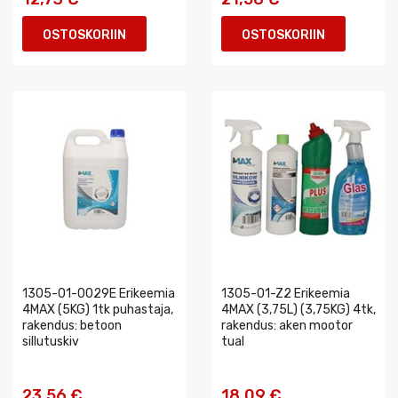
OSTOSKORIIN
OSTOSKORIIN
1305-01-0029E Erikeemia
1305-01-Z2 Erikeemia
4MAX (5KG) 1tk puhastaja,
4MAX (3,75L) (3,75KG) 4tk,
rakendus: betoon
rakendus: aken mootor
sillutuskiv
tual
23,56 €
18,09 €