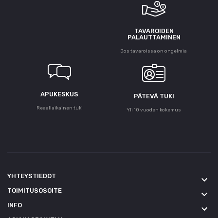
TAVAROIDEN
PALAUTTAMINEN
Jos tavaroissa on ongelmia
APUKESKUS
PÄTEVÄ TUKI
Reaaliaikainen tuki
Yli 10 vuoden kokemus
YHTEYSTIEDOT
keyboard_arrow_down
TOIMITUSOSOITE
keyboard_arrow_down
INFO
keyboard_arrow_down