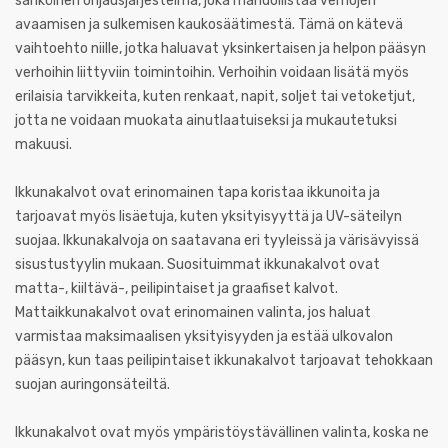
sähköinen ohjausjärjestelmä, joka mahdollistaa verhojen
avaamisen ja sulkemisen kaukosäätimestä. Tämä on kätevä
vaihtoehto niille, jotka haluavat yksinkertaisen ja helpon pääsyn
verhoihin liittyviin toimintoihin. Verhoihin voidaan lisätä myös
erilaisia tarvikkeita, kuten renkaat, napit, soljet tai vetoketjut,
jotta ne voidaan muokata ainutlaatuiseksi ja mukautetuksi
makuusi.
Ikkunakalvot ovat erinomainen tapa koristaa ikkunoita ja
tarjoavat myös lisäetuja, kuten yksityisyyttä ja UV-säteilyn
suojaa. Ikkunakalvoja on saatavana eri tyyleissä ja värisävyissä
sisustustyylin mukaan. Suosituimmat ikkunakalvot ovat
matta-, kiiltävä-, peilipintaiset ja graafiset kalvot.
Mattaikkunakalvot ovat erinomainen valinta, jos haluat
varmistaa maksimaalisen yksityisyyden ja estää ulkovalon
pääsyn, kun taas peilipintaiset ikkunakalvot tarjoavat tehokkaan
suojan auringonsäteiltä.
Ikkunakalvot ovat myös ympäristöystävällinen valinta, koska ne