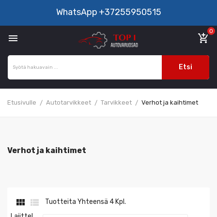
WhatsApp
+37255950515
0

add_shopping_cart
Etsi
Etusivulle
Autotarvikkeet
Tarvikkeet
Verhot ja kaihtimet
Verhot ja kaihtimet


Tuotteita Yhteensä 4 Kpl.
Lajittel