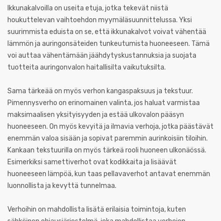
Ikkunakalvoilla on useita etuja, jotka tekevät niistä
houkuttelevan vaihtoehdon myymäläsuunnittelussa. Yksi
suurimmista eduista on se, että ikkunakalvot voivat vähentää
lämmön ja auringonsäteiden tunkeutumista huoneeseen. Tämä
voi auttaa vähentämään jäähdytyskustannuksia ja suojata
tuotteita auringonvalon haitallisilta vaikutuksilta.
Sama tärkeää on myös verhon kangaspaksuus ja tekstuur.
Pimennysverho on erinomainen valinta, jos haluat varmistaa
maksimaalisen yksityisyyden ja estää ulkovalon pääsyn
huoneeseen. On myös kevyitä ja ilmavia verhoja, jotka päästävät
enemmän valoa sisään ja sopivat paremmin aurinkoisiin tiloihin.
Kankaan tekstuurilla on myös tärkeä rooli huoneen ulkonäössä.
Esimerkiksi samettiverhot ovat kodikkaita ja lisäävät
huoneeseen lämpöä, kun taas pellavaverhot antavat enemmän
luonnollista ja kevyttä tunnelmaa.
Verhoihin on mahdollista lisätä erilaisia toimintoja, kuten