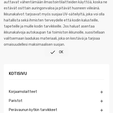
auttavat vähentämään ilmastointilaitteiden käyttöä, koska ne
estävät osittain auringonvaloa ja pitävät huoneen viileänä.
Ikkunakalvot tarjoavat myös suojaa UV-säteilyltä, joka voi olla
haitallista sekä ihmisten terveydelle että kodin kalusteille,
tapeteille ja muille kodin tarvikkeille. Jos haluat asentaa
ikkunakalvoja autokaupan tai toimiston ikkunoille, suositellaan
valitsemaan laadukas materiaali, joka on kestävä ja tarjoaa
omaisuudellesi maksimaalisen suojan.

OK
KOTISIVU
Korjaamolaitteet

Paristot

Perävaunun kytkin tarvikkeet
