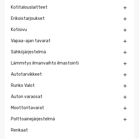
Kotitalouslaitteet

Erikoistarjoukset

Kotisivu

Vapaa-ajan tavarat

Sähköjärjestelmä

Lämmitys ilmanvaihto ilmastointi

Autotarvikkeet

Runko Valot

Auton varaosat

Moottoritavarat

Polttoainejärjestelmä

Renkaat