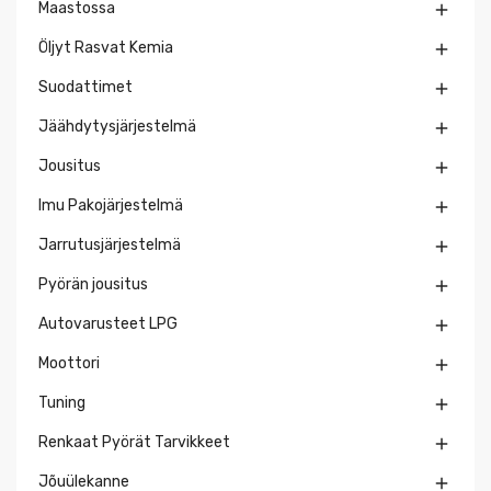
Maastossa

Öljyt Rasvat Kemia

Suodattimet

Jäähdytysjärjestelmä

Jousitus

Imu Pakojärjestelmä

Jarrutusjärjestelmä

Pyörän jousitus

Autovarusteet LPG

Moottori

Tuning

Renkaat Pyörät Tarvikkeet

Jõuülekanne
