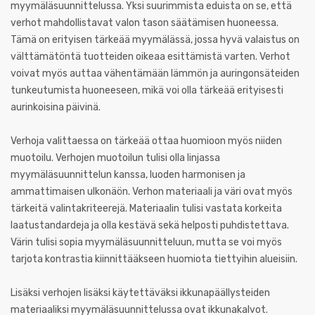
myymäläsuunnittelussa. Yksi suurimmista eduista on se, että
verhot mahdollistavat valon tason säätämisen huoneessa.
Tämä on erityisen tärkeää myymälässä, jossa hyvä valaistus on
välttämätöntä tuotteiden oikeaa esittämistä varten. Verhot
voivat myös auttaa vähentämään lämmön ja auringonsäteiden
tunkeutumista huoneeseen, mikä voi olla tärkeää erityisesti
aurinkoisina päivinä.
Verhoja valittaessa on tärkeää ottaa huomioon myös niiden
muotoilu. Verhojen muotoilun tulisi olla linjassa
myymäläsuunnittelun kanssa, luoden harmonisen ja
ammattimaisen ulkonäön. Verhon materiaali ja väri ovat myös
tärkeitä valintakriteerejä. Materiaalin tulisi vastata korkeita
laatustandardeja ja olla kestävä sekä helposti puhdistettava.
Värin tulisi sopia myymäläsuunnitteluun, mutta se voi myös
tarjota kontrastia kiinnittääkseen huomiota tiettyihin alueisiin.
Lisäksi verhojen lisäksi käytettäväksi ikkunapäällysteiden
materiaaliksi myymäläsuunnittelussa ovat ikkunakalvot.