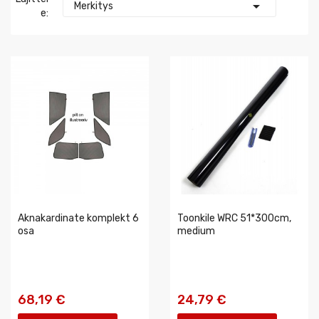

Merkitys
E:
Aknakardinate komplekt 6
Toonkile WRC 51*300cm,
osa
medium
68,19 €
24,79 €