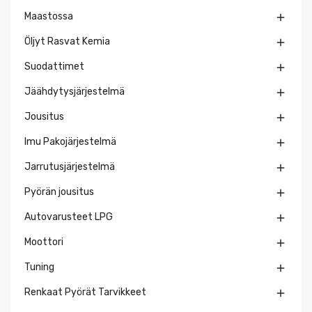
Maastossa

Öljyt Rasvat Kemia

Suodattimet

Jäähdytysjärjestelmä

Jousitus

Imu Pakojärjestelmä

Jarrutusjärjestelmä

Pyörän jousitus

Autovarusteet LPG

Moottori

Tuning

Renkaat Pyörät Tarvikkeet
