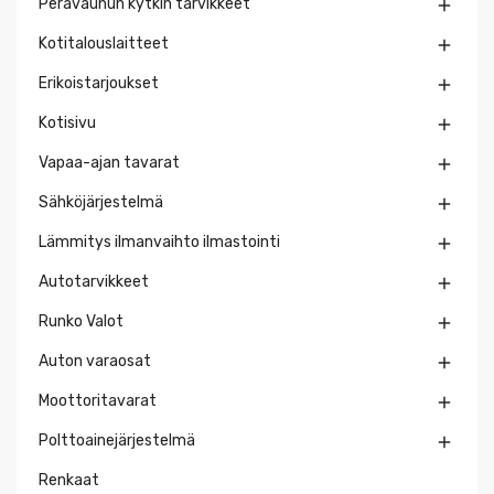
Perävaunun kytkin tarvikkeet

Kotitalouslaitteet

Erikoistarjoukset

Kotisivu

Vapaa-ajan tavarat

Sähköjärjestelmä

Lämmitys ilmanvaihto ilmastointi

Autotarvikkeet

Runko Valot

Auton varaosat

Moottoritavarat

Polttoainejärjestelmä

Renkaat