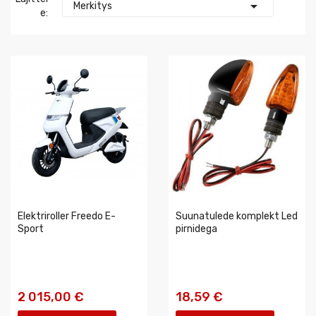

Merkitys
E:
Elektriroller Freedo E-
Suunatulede komplekt Led
Sport
pirnidega
2 015,00 €
18,59 €