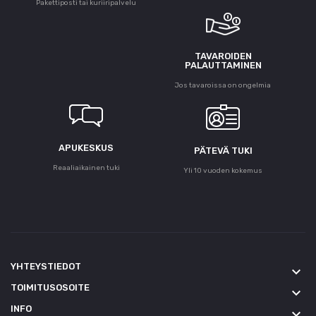
Pakettiposti tai kuriiripalvelu
TAVAROIDEN
PALAUTTAMINEN
Jos tavaroissa on ongelmia
APUKESKUS
PÄTEVÄ TUKI
Reaaliaikainen tuki
Yli 10 vuoden kokemus
YHTEYSTIEDOT
keyboard_arrow_down
TOIMITUSOSOITE
keyboard_arrow_down
INFO
keyboard_arrow_down