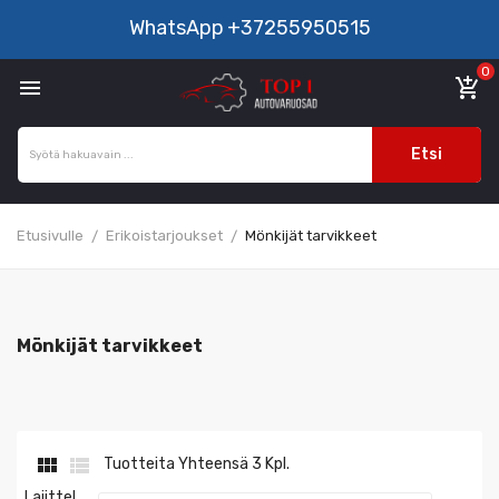
WhatsApp
+37255950515
0

add_shopping_cart
Etsi
Etusivulle
Erikoistarjoukset
Mönkijät tarvikkeet
Mönkijät tarvikkeet


Tuotteita Yhteensä 3 Kpl.
Lajittel