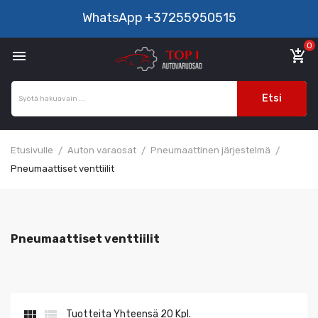
WhatsApp
+37255950515
0

add_shopping_cart
Etsi
Etusivulle
Auton varaosat
Pneumaattinen järjestelmä
Pneumaattiset venttiilit
Pneumaattiset venttiilit


Tuotteita Yhteensä 20 Kpl.