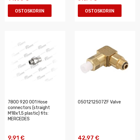
OSTOSKORIIN
OSTOSKORIIN
7800 920 001 Hose
0501212507ZF Valve
connectors (straight
M18x1,5 plastic) fits:
MERCEDES
9,91 €
42,97 €