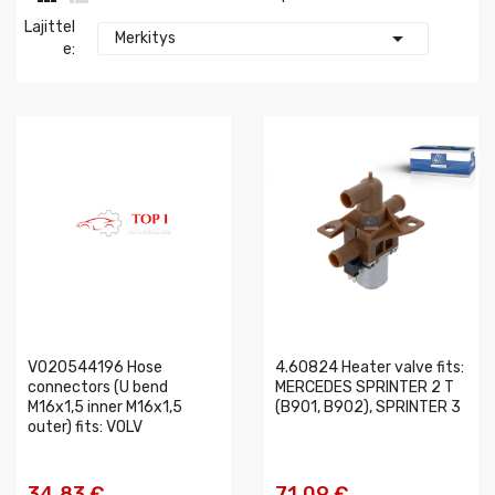
Lajittel

Merkitys
E:
VO20544196 Hose
4.60824 Heater valve fits:
connectors (U bend
MERCEDES SPRINTER 2 T
M16x1,5 inner M16x1,5
(B901, B902), SPRINTER 3
outer) fits: VOLV
34,83 €
71,09 €