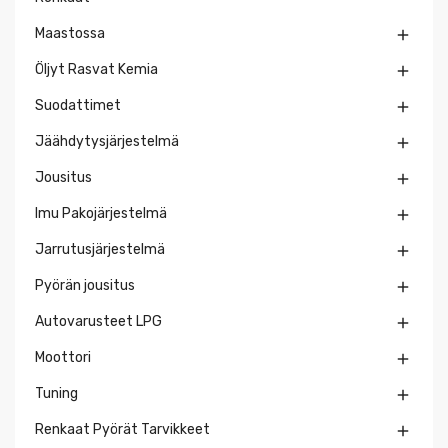
Maastossa

Öljyt Rasvat Kemia

Suodattimet

Jäähdytysjärjestelmä

Jousitus

Imu Pakojärjestelmä

Jarrutusjärjestelmä

Pyörän jousitus

Autovarusteet LPG

Moottori

Tuning

Renkaat Pyörät Tarvikkeet
