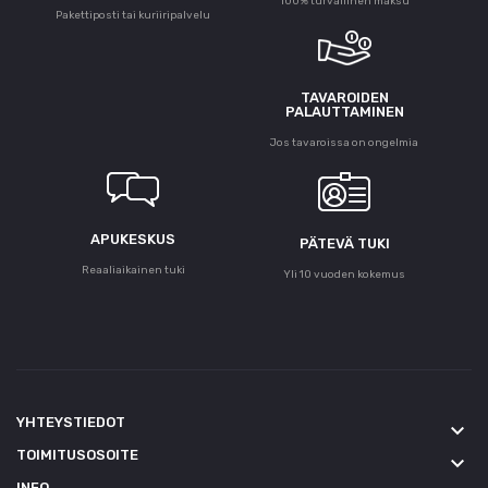
100% turvallinen maksu
Pakettiposti tai kuriiripalvelu
TAVAROIDEN
PALAUTTAMINEN
Jos tavaroissa on ongelmia
APUKESKUS
PÄTEVÄ TUKI
Reaaliaikainen tuki
Yli 10 vuoden kokemus
YHTEYSTIEDOT
keyboard_arrow_down
TOIMITUSOSOITE
keyboard_arrow_down
INFO