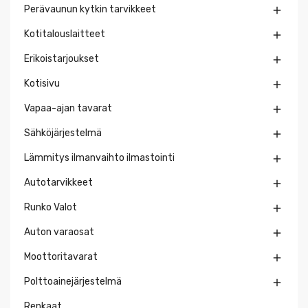
Perävaunun kytkin tarvikkeet

Kotitalouslaitteet

Erikoistarjoukset

Kotisivu

Vapaa-ajan tavarat

Sähköjärjestelmä

Lämmitys ilmanvaihto ilmastointi

Autotarvikkeet

Runko Valot

Auton varaosat

Moottoritavarat

Polttoainejärjestelmä

Renkaat