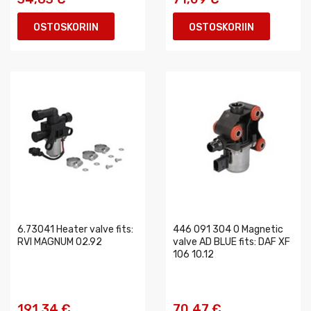
OSTOSKORIIN
OSTOSKORIIN
6.73041 Heater valve fits:
446 091 304 0 Magnetic
RVI MAGNUM 02.92
valve AD BLUE fits: DAF XF
106 10.12
191,34 €
70,47 €