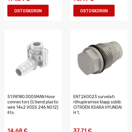
OSTOSKORIIN
OSTOSKORIIN
51.98180.0005MAN Hose
ENT260023 survelati
connectors (U bend plastic
rõhupiiramise klapp sobib:
wire 14x2 VOSS 246 NG12)
CITROEN XSARA HYUNDAI
fits:
H 1,
14,68 €
37,71 €