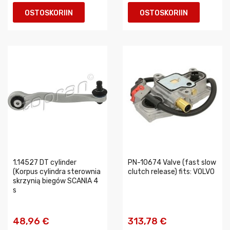
OSTOSKORIIN
OSTOSKORIIN
1.14527 DT cylinder
PN-10674 Valve (fast slow
(Korpus cylindra sterownia
clutch release) fits: VOLVO
skrzynią biegów SCANIA 4
s
48,96 €
313,78 €